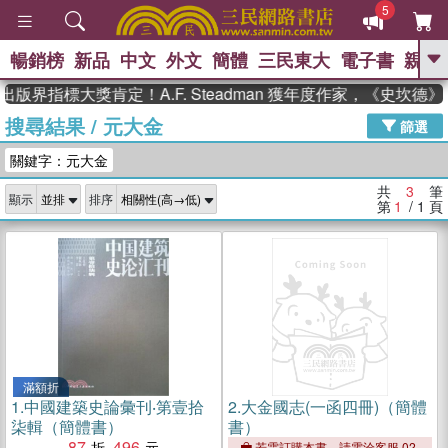
5
暢銷榜
新品
中文
外文
簡體
三民東大
電子書
親子
GO
出版界指標大獎肯定！A.F. Steadman 獲年度作家，《史坎
搜尋結果
/
元大金
、
熱搜：
東野圭吾
高希均教授回憶錄
篩選
、
、
、
The Odyssey
父親節
如果歷
關鍵字：元大金
、
、
史是一群喵
暑期推薦
國際布克
、
、
獎 臺灣漫遊錄
方念華
台灣的李
共
3
筆
顯示
排序
、
、
登輝時代
數學女孩：黎曼猜想
第
1
/ 1
頁
偉大的迷走神經
滿額折
1.
中國建築史論彙刊‧第壹拾
2.
大金國志(一函四冊)（簡體
柒輯（簡體書）
書）
87
496
若需訂購本書，請電洽客服 02-