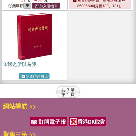
無庫存
25006600[分機130、131]。
3.
我之所以為我
到貨時通知我
共
3
筆
第
1
頁
網站導航 >>
聚焦三民 >>