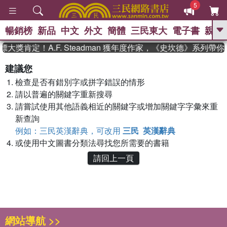
5
暢銷榜
新品
中文
外文
簡體
三民東大
電子書
親子
GO
大獎肯定！A.F. Steadman 獲年度作家，《史坎德》系列帶
、
、
熱搜：
東野圭吾
The Odyssey
建議您
、
、
父親節
如果歷史是一群喵
暑期
檢查是否有錯別字或拼字錯誤的情形
、
、
推薦
國際布克獎 臺灣漫遊錄
方
、
、
請以普遍的關鍵字重新搜尋
念華
台灣的李登輝時代
數學女
、
孩：黎曼猜想
偉大的迷走神經
請嘗試使用其他語義相近的關鍵字或增加關鍵字字彙來重
新查詢
例如：三民英漢辭典，可改用
三民 英漢辭典
或使用中文圖書分類法尋找您所需要的書籍
請回上一頁
網站導航 >>