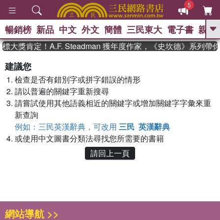
5
暢銷榜
新品
中文
外文
簡體
三民東大
電子書
親子
GO
大獎肯定！A.F. Steadman 獲年度作家，《史坎德》系列
、
熱搜：
東野圭吾
高希均教授回憶錄
建議您
、
、
、
The Odyssey
父親節
如果歷
檢查是否有錯別字或拼字錯誤的情形
、
、
史是一群喵
暑期推薦
國際布克
、
、
請以普遍的關鍵字重新搜尋
獎 臺灣漫遊錄
方念華
台灣的李
、
、
登輝時代
數學女孩：黎曼猜想
請嘗試使用其他語義相近的關鍵字或增加關鍵字字彙來重
偉大的迷走神經
新查詢
例如：三民英漢辭典，可改用
三民 英漢辭典
或使用中文圖書分類法尋找您所需要的書籍
請回上一頁
網站導航 >>