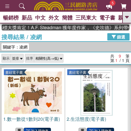
5
暢銷榜
新品
中文
外文
簡體
三民東大
電子書
親子
GO
大獎肯定！A.F. Steadman 獲年度作家，《史坎德》系列帶
搜尋結果
/
凌網
、
熱搜：
東野圭吾
高希均教授回憶錄
篩選
、
、
、
The Odyssey
父親節
如果歷
關鍵字：凌網
、
、
史是一群喵
暑期推薦
國際布克
、
、
獎 臺灣漫遊錄
方念華
台灣的李
共
9
筆
顯示
排序
、
、
登輝時代
數學女孩：黎曼猜想
第
1
/ 1
頁
偉大的迷走神經
書紐電子書
書紐電子書
1.
數一數從1數到20(電子書)
2.
生活態度(電子書)