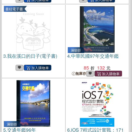
書紐電子書
滿額折
3.
我在溪口的日子(電子書)
4.
中華民國97年交通年鑑
85
132
無庫存
滿額折
5.
交通年鑑96年
6.
iOS 7程式設計實戰：171