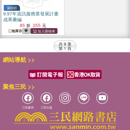
滿額折
9.
97年資訊服務業發展計畫
成果彙編
85
255
無庫存
共
9
筆
第
1
頁
網站導航 >>
聚焦三民 >>
三民書局
三民出版