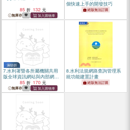
個快速上手的開發技巧
85
132
絕版無法訂購
無庫存
滿額折
7.
水利署暨各所屬機關共用
8.
水利法規網路查詢管理系
版全球資訊網站與內部網站
統功能建置計畫
建置計畫
85
170
絕版無法訂購
無庫存