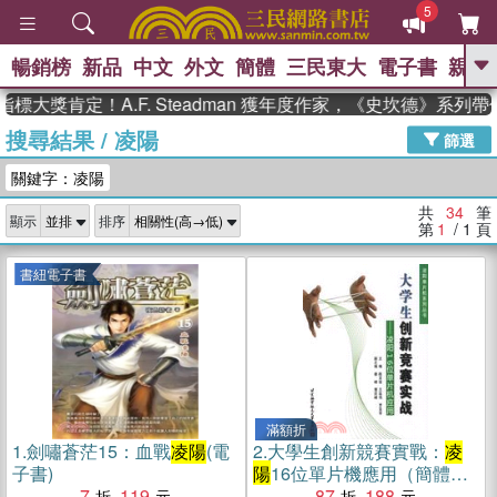
5
暢銷榜
新品
中文
外文
簡體
三民東大
電子書
親子
GO
肯定！A.F. Steadman 獲年度作家，《史坎德》系列帶你踏
搜尋結果
/
凌陽
、
熱搜：
東野圭吾
高希均教授回憶錄
篩選
、
、
、
The Odyssey
父親節
如果歷
關鍵字：凌陽
、
、
史是一群喵
暑期推薦
國際布克
、
、
獎 臺灣漫遊錄
方念華
台灣的李
共
34
筆
顯示
排序
、
、
登輝時代
數學女孩：黎曼猜想
第
1
/ 1
頁
偉大的迷走神經
書紐電子書
滿額折
1.
劍嘯蒼茫15：血戰
凌陽
(電
2.
大學生創新競賽實戰：
凌
子書)
陽
16位單片機應用（簡體
7
119
書）
87
188