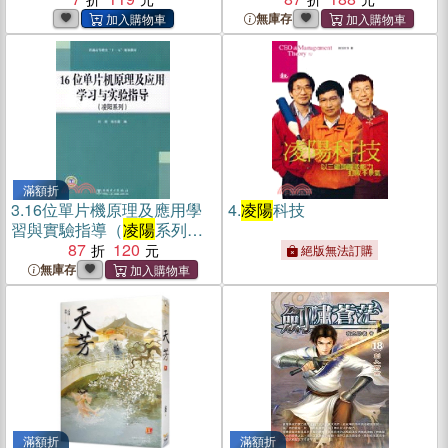
無庫存
滿額折
3.
16位單片機原理及應用學
4.
凌陽
科技
習與實驗指導（
凌陽
系列）
（簡體書）
87
120
絕版無法訂購
無庫存
滿額折
滿額折