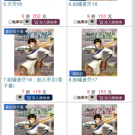
5.
天芳05
6.
劍嘯蒼茫18
9
252
9
153
無庫存
無庫存
書紐電子書
滿額折
7.
劍嘯蒼茫18：劍入帝京(電
8.
劍嘯蒼茫17
子書)
7
119
9
153
無庫存
書紐電子書