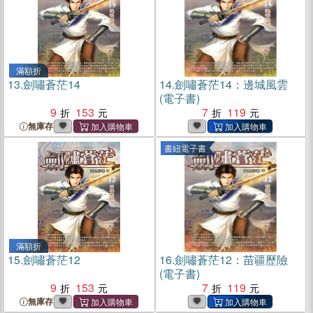
滿額折
13.
劍嘯蒼茫14
14.
劍嘯蒼茫14：邊城風雲
(電子書)
9
153
7
119
無庫存
書紐電子書
滿額折
15.
劍嘯蒼茫12
16.
劍嘯蒼茫12：苗疆歷險
(電子書)
9
153
7
119
無庫存