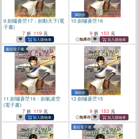
滿額折
9.
劍嘯蒼茫17：劍動天下(電
10.
劍嘯蒼茫16
子書)
7
119
9
153
無庫存
書紐電子書
滿額折
11.
劍嘯蒼茫16：劍氣凌空
12.
劍嘯蒼茫15
(電子書)
7
119
9
153
無庫存
書紐電子書