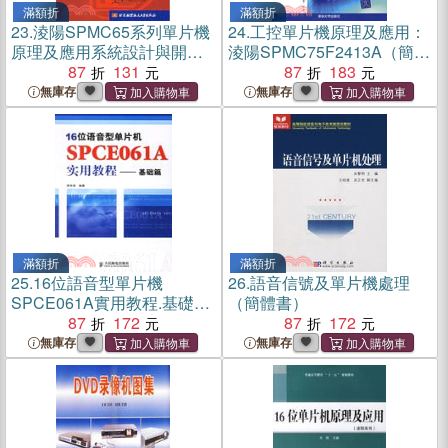
滿額折
滿額折
23.
淩陽SPMC65系列單片機
24.
工控單片機原理及應用：
原理及應用系統設計與開發
淩陽SPMC75F2413A（簡體
(簡體書)
87
131
書）
87
183
無庫存
無庫存
滿額折
滿額折
25.
16位語音型單片機
26.
語音信號及單片機處理
SPCE061A實用教程.基礎篇
（簡體書）
（簡體書）
87
172
87
172
無庫存
無庫存