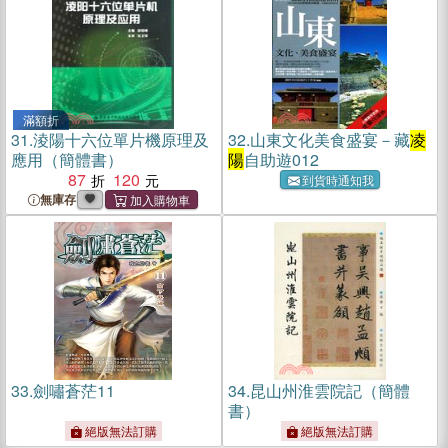
滿額折
31.
淩陽十六位單片機原理及
32.
山東文化美食盛宴－藏
凌
應用（簡體書）
陽
自助遊012
87
120
到貨時通知我
無庫存
33.
劍嘯蒼茫11
34.
昆山州淮雲院記（簡體
書）
絕版無法訂購
絕版無法訂購