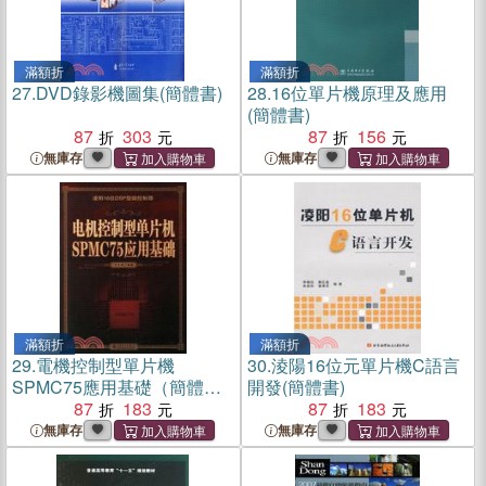
滿額折
滿額折
27.
DVD錄影機圖集(簡體書)
28.
16位單片機原理及應用
(簡體書)
87
303
87
156
無庫存
無庫存
滿額折
滿額折
29.
電機控制型單片機
30.
淩陽16位元單片機C語言
SPMC75應用基礎（簡體
開發(簡體書)
書）
87
183
87
183
無庫存
無庫存