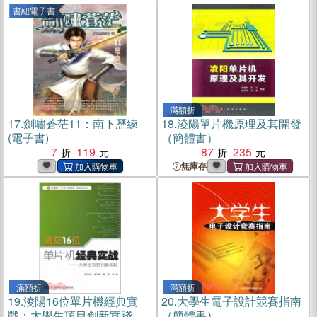
書紐電子書
滿額折
17.
劍嘯蒼茫11：南下歷練
18.
淩陽單片機原理及其開發
(電子書)
（簡體書）
7
119
87
235
無庫存
滿額折
滿額折
19.
淩陽16位單片機經典實
20.
大學生電子設計競賽指南
戰：大學生項目創新實踐
（簡體書）