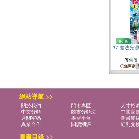
90 折
37.
魔法光源
優惠價
無庫存
網站導航 >>
關於我們
門市專區
人才招
中文分類
圖書分類法
中國圖
通關密碼
學習平台
圖書館採
異業合作
閱讀潮評
紅利兌
圖書目錄 >>