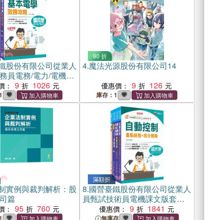
90 折
鐵股份有限公司從業人
4.
魔法光源股份有限公司14
務員電務/電力/電機課
（共二冊）
9
1026
9
126
價：
優惠價：
1
庫存：1
滿額折
制實例與裁判解析：股
8.
國營臺鐵股份有限公司從業人
司篇
員甄試技術員電機課文版套書
95
760
（共四冊）
9
1841
價：
優惠價：
1
無庫存