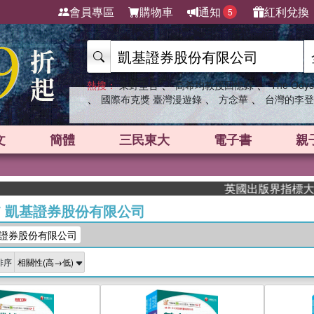
會員專區
購物車
通知
紅利兌換
5
、
、
熱搜：
東野圭吾
高希均教授回憶錄
The Odys
、
、
、
國際布克獎 臺灣漫遊錄
方念華
台灣的李登
文
簡體
三民東大
電子書
親
英國出版界指標大獎肯定！A.
/
凱基證券股份有限公司
證券股份有限公司
排序