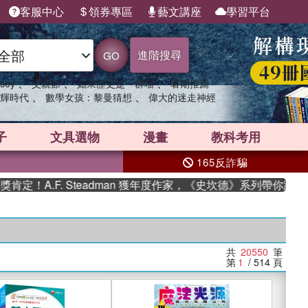
客服中心
領券專區
藝文講座
學習平台
進階搜尋
GO
、
、
、
sey
父親節
如果歷史是一群喵
暑期推薦
、
、
輝時代
數學女孩：黎曼猜想
偉大的迷走神經
子
文具選物
漫畫
教科考用
165反詐騙
F. Steadman 獲年度作家，《史坎德》系列帶你踏上熱血奇幻
共
20550
筆
第
1
/ 514
頁