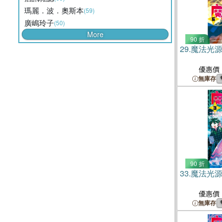
瑪麗．波．奧斯本
(59)
廣嶋玲子
(50)
More
90 折
29.
魔法光源
優惠價
無庫存
90 折
33.
魔法光源
優惠價
無庫存