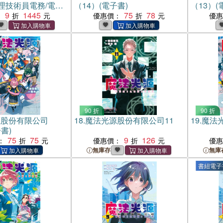
理技術員電務/電力
（14）(電子書)
（13）(
（共三冊）
9
1445
75
78
：
優惠價：
優
90 折
90 折
源股份有限公司
18.
魔法光源股份有限公司11
19.
魔法
書)
75
75
9
126
：
優惠價：
優
無庫存
無庫
書紐電子