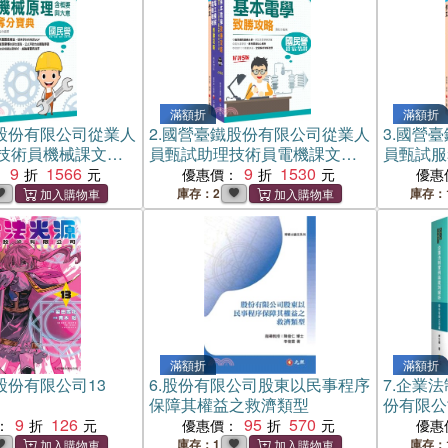
滿額折
滿額折
股份有限公司從業人
2.
國營臺鐵股份有限公司從業人
3.
國營臺
技術員機械課文版
員甄試助理技術員電機課文版
員甄試服
冊）
9
1566
套書（三冊）
9
1530
文版套書
：
優惠價：
優惠
庫存：2
庫存：
滿額折
滿額折
股份有限公司13
6.
股份有限公司股東以民事程序
7.
企業法
保障其權益之救濟類型
份有限公
9
126
95
570
：
優惠價：
優惠
庫存：1
庫存：