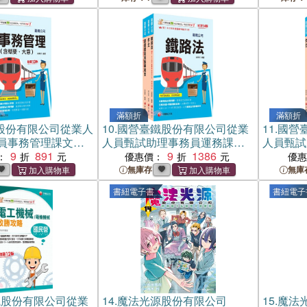
滿額折
滿額折
股份有限公司從業人
10.
國營臺鐵股份有限公司從業
11.
國營
員事務管理課文版
人員甄試助理事務員運務課文
人員甄試
冊）
9
891
版套書（共三冊）
9
1386
書（共二
：
優惠價：
優
無庫存
無庫
書紐電子書
書紐電子
鐵股份有限公司從業
14.
魔法光源股份有限公司
15.
魔法