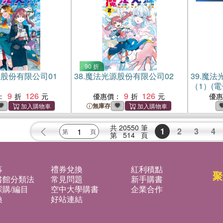
90 折
股份有限公司01
38.
魔法光源股份有限公司02
39.
魔法
（1）(電
9
126
9
126
：
優惠價：
優
無庫存
共
20550
筆
1
2
3
4
第
514
頁
募
禮券兌換
紅利積點
聚
書館分類法
常見問題
新手購書
購/編目
空中大學購書
企業合作
換
好站連結