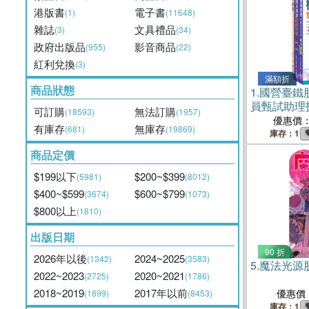
港版書
電子書
(1)
(11648)
雜誌
文具禮品
(3)
(34)
政府出版品
影音商品
(955)
(22)
紅利兌換
(3)
滿額折
商品狀態
1.
國營臺鐵
員甄試助理
可訂購
無法訂購
(18593)
(1957)
套書（共三
優惠價
有庫存
無庫存
(681)
(19869)
庫存：1
商品定價
$199以下
$200~$399
(5981)
(8012)
$400~$599
$600~$799
(3674)
(1073)
$800以上
(1810)
出版日期
90 折
2026年以後
2024~2025
(1342)
(3583)
5.
魔法光源
2022~2023
2020~2021
(2725)
(1786)
2018~2019
2017年以前
優惠價
(1899)
(8453)
庫存：1