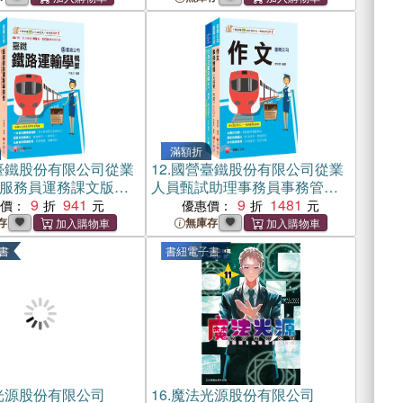
滿額折
臺鐵股份有限公司從業
12.
國營臺鐵股份有限公司從業
服務員運務課文版套
人員甄試助理事務員事務管理
冊）
9
941
課文版套書（共三冊）
9
1481
惠價：
優惠價：
存
無庫存
書
書紐電子書
光源股份有限公司
16.
魔法光源股份有限公司