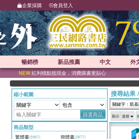
企業採購
會員登入
暢銷榜
新品
推薦
中文
外
NEW
紅利積點抵現金，消費購書更貼心
搜尋結果
縮小範圍
關鍵字：凱基
篩選商品
顯示
商品類型
繁體書
簡體書
(5967)
(2877)