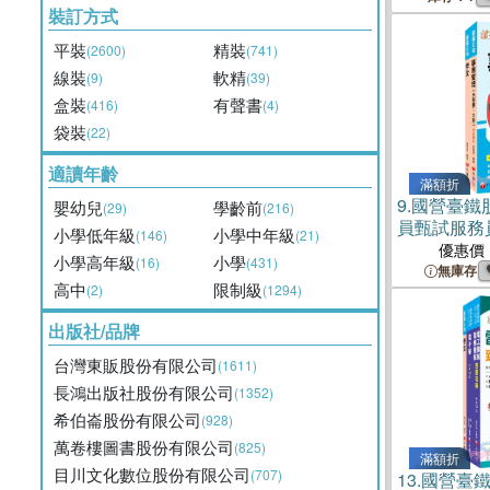
裝訂方式
平裝
精裝
(2600)
(741)
線裝
軟精
(9)
(39)
盒裝
有聲書
(416)
(4)
袋裝
(22)
適讀年齡
滿額折
9.
國營臺鐵
嬰幼兒
學齡前
(29)
(216)
員甄試服務
小學低年級
小學中年級
(146)
(21)
套書（共二
優惠價
小學高年級
小學
(16)
(431)
無庫存
高中
限制級
(2)
(1294)
出版社/品牌
台灣東販股份有限公司
(1611)
長鴻出版社股份有限公司
(1352)
希伯崙股份有限公司
(928)
萬卷樓圖書股份有限公司
(825)
滿額折
目川文化數位股份有限公司
(707)
13.
國營臺