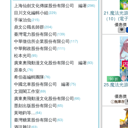
上海仙劍文化傳媒股份有限公司 編著
(296)
目川文化編輯小組
21.
魔法光
(229)
（10）(電子
手塚治虫
(215)
優惠價
鼎文公職名師群
(204)
臺灣電力股份有限公司
(139)
中華徵信所企業股份有限公司
(117)
中華郵政股份有限公司
(111)
松本光司
(95)
廣東奧飛動漫文化股份有限公司 編著
(93)
原泰久
(76)
希伯崙編輯團隊
(76)
90 折
中國北車股份有限公司 編著
25.
魔法光源
(75)
文淵閣工作室
(69)
優惠價
廣東奧飛動漫文化股份有限公司
(66)
無庫存
墨刻出版股份有限公司
(65)
黃翊鈞等…
(64)
臺灣糖業股份有限公司
(63)
酒訊雜誌
(63)