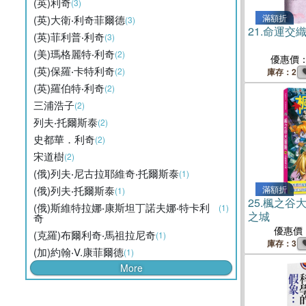
(英)利奇
(3)
滿額折
(英)大衛‧利奇菲爾德
(3)
21.
命運交
(英)菲利普‧利奇
(3)
(美)瑪格麗特‧利奇
(2)
優惠價
(英)保羅‧卡特利奇
(2)
庫存：2
(英)羅伯特‧利奇
(2)
三浦浩子
(2)
列夫‧托爾斯泰
(2)
史都華．利奇
(2)
宋道樹
(2)
(俄)列夫‧尼古拉耶維奇‧托爾斯泰
(1)
(俄)列夫‧托爾斯泰
滿額折
(1)
25.
楓之谷大
(俄)斯維特拉娜‧康斯坦丁諾夫娜‧特卡利
(1)
之城
奇
優惠價
(克羅)布爾利奇‧馬祖拉尼奇
(1)
庫存：3
(加)約翰‧V.康菲爾德
(1)
More