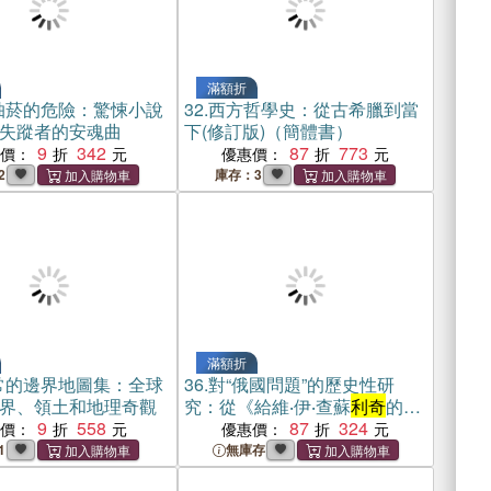
滿額折
抽菸的危險：驚悚小說
32.
西方哲學史：從古希臘到當
失蹤者的安魂曲
下(修訂版)（簡體書）
9
342
87
773
惠價：
優惠價：
2
庫存：3
滿額折
常的邊界地圖集：全球
36.
對“俄國問題”的歷史性研
界、領土和地理奇觀
究：從《給維‧伊‧查蘇
利奇
的覆
9
558
信》到《國家與革命》（簡體
87
324
惠價：
優惠價：
書）
1
無庫存