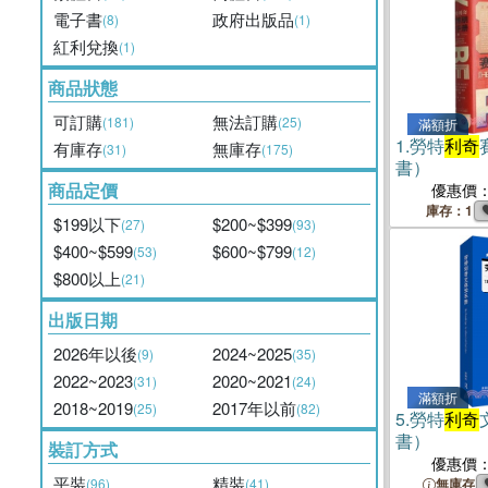
電子書
政府出版品
(8)
(1)
紅利兌換
(1)
商品狀態
可訂購
無法訂購
(181)
(25)
滿額折
1.
勞特
利奇
有庫存
無庫存
(31)
(175)
書）
商品定價
優惠價
庫存：1
$199以下
$200~$399
(27)
(93)
$400~$599
$600~$799
(53)
(12)
$800以上
(21)
出版日期
2026年以後
2024~2025
(9)
(35)
2022~2023
2020~2021
(31)
(24)
滿額折
2018~2019
2017年以前
(25)
(82)
5.
勞特
利奇
書）
裝訂方式
優惠價
平裝
精裝
(96)
(41)
無庫存