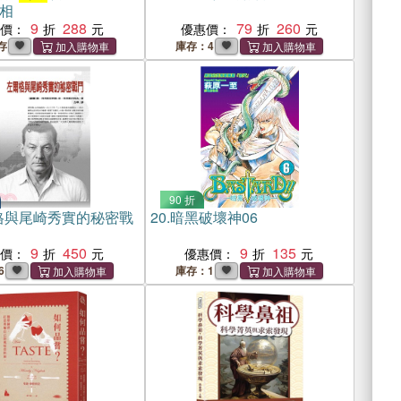
相
9
288
79
260
惠價：
優惠價：
存
庫存：4
90 折
格與尾崎秀實的秘密戰
20.
暗黑破壞神06
9
450
9
135
惠價：
優惠價：
6
庫存：1