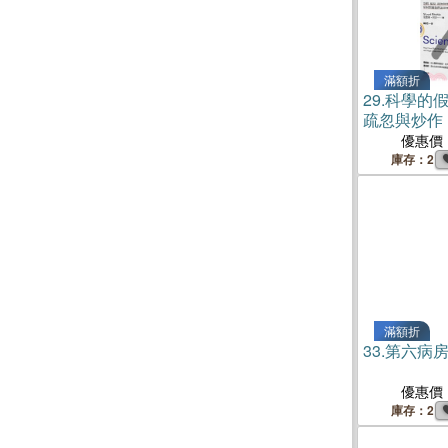
滿額折
29.
科學的
疏忽與炒作
尋事實
優惠價
庫存：2
滿額折
33.
第六病
優惠價
庫存：2