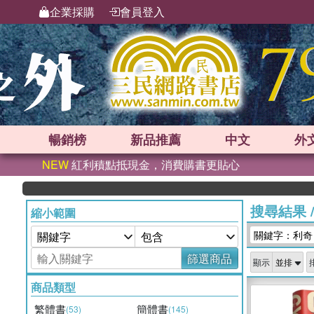
企業採購
會員登入
暢銷榜
新品
推薦
中文
外
NEW
紅利積點抵現金，消費購書更貼心
搜尋結果
縮小範圍
關鍵字：利奇
篩選商品
顯示
商品類型
繁體書
簡體書
(53)
(145)