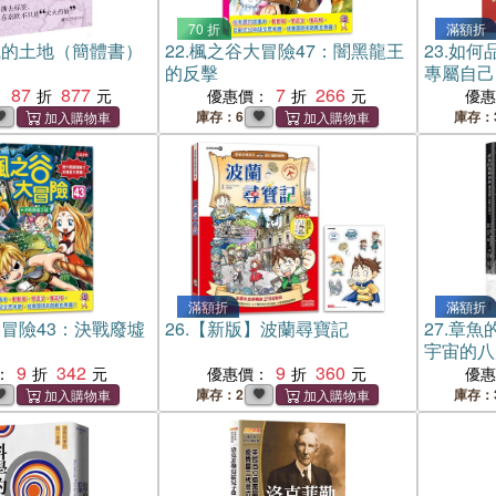
70 折
滿額折
織的土地（簡體書）
22.
楓之谷大冒險47：闇黑龍王
23.
如何
的反擊
專屬自己
87
877
7
266
：
優惠價：
優
庫存：6
庫存：
滿額折
滿額折
冒險43：決戰廢墟
26.
【新版】波蘭尋寶記
27.
章魚
宇宙的八
9
342
9
360
：
優惠價：
優
庫存：2
庫存：