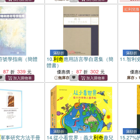
紅利兌換
滿額折
滿額折
符號學指南（簡體
10.
利奇
應用語言學自選集（簡
11.
智利
體書）
87
339
87
302
：
優惠價：
優惠
無庫存
庫存 > 
滿額折
滿額折
奇
軍事研究方法手冊
14.
從小看世界：義大
利奇
趣兒
15.
27%