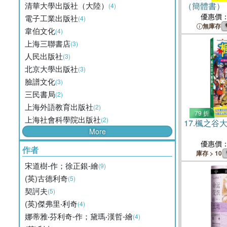
清華大學出版社（大陸）
（簡體書）
(4)
優惠價
電子工業出版社
(4)
無庫存
韋伯文化
(4)
上海三聯書店
(3)
人民出版社
(3)
北京大學出版社
(3)
臉譜文化
(3)
三民書局
(2)
上海外語教育出版社
(2)
79 折
上海社會科學院出版社
(2)
17.
楓之谷大
More
優惠價
作者
庫存 > 10
宋道樹-作；徐正銀-繪
(9)
(英)古德利奇
(5)
契訶夫
(5)
(英)傑弗里‧利奇
(4)
娜蒂雅‧芬利奇-作；黛瑪‧漢哲-繪
(4)