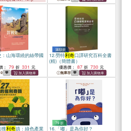
滿額折
史：山海環繞的絲帶國
12.
勞特
利奇
口譯研究百科全書
(精)（簡體書）
79
331
87
730
價：
優惠價：
10
無庫存
79 折
的獲
利奇
蹟：綠色產業
16.
「嘟」是為你好？