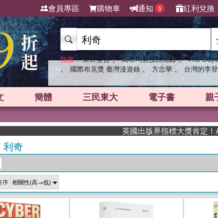
會員專區
購物車
通知
紅利兌換
5
、
、
熱搜：
東野圭吾
高希均教授回憶錄
The Odys
、
、
、
國際布克獎 臺灣漫遊錄
方念華
台灣的李登
文
簡體
三民東大
電子書
親
英國出版界指標大獎肯定！A.F. Ste
/
利奇
排序