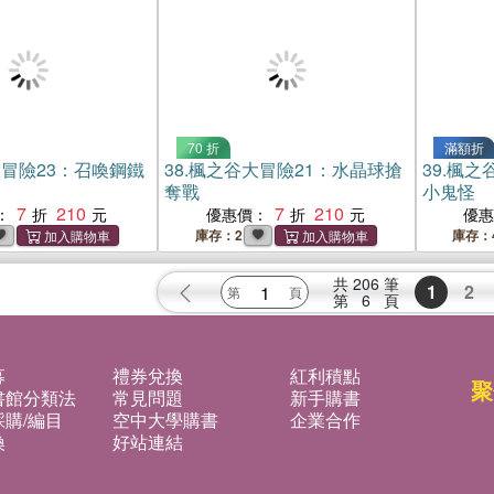
70 折
滿額折
冒險23：召喚鋼鐵
38.
楓之谷大冒險21：水晶球搶
39.
楓之
奪戰
小鬼怪
7
210
7
210
：
優惠價：
優
庫存：2
庫存：
共
206
筆
1
2
第
6
頁
募
禮券兌換
紅利積點
聚
書館分類法
常見問題
新手購書
購/編目
空中大學購書
企業合作
換
好站連結