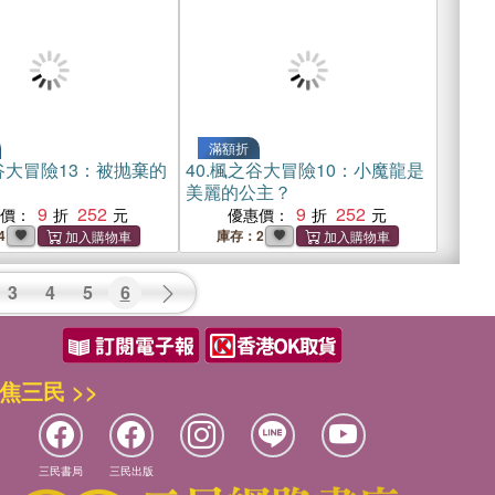
滿額折
谷大冒險13：被抛棄的
40.
楓之谷大冒險10：小魔龍是
美麗的公主？
9
252
9
252
惠價：
優惠價：
4
庫存：2
3
4
5
6
焦三民 >>
三民書局
三民出版