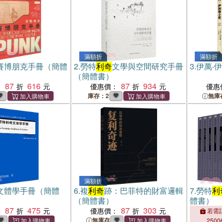
滿額折
滿額折
賽博朋克手冊（簡體
2.
勞特
利奇
文學與空間研究手冊
3.
伊萬‧伊
（簡體書）
87
616
87
934
：
優惠價：
優惠
庫存：2
無庫
滿額折
文體學手冊（簡體
6.
複
利奇
跡：巴菲特的財富邏輯
7.
勞特
利
（簡體書）
體書）
87
475
87
303
：
優惠價：
若需訂
無庫存
2500