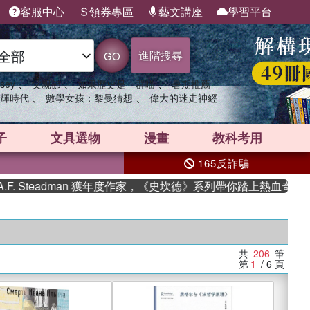
客服中心
領券專區
藝文講座
學習平台
進階搜尋
GO
、
、
、
sey
父親節
如果歷史是一群喵
暑期推薦
、
、
輝時代
數學女孩：黎曼猜想
偉大的迷走神經
子
文具選物
漫畫
教科考用
165反詐騙
adman 獲年度作家，《史坎德》系列帶你踏上熱血奇幻旅程
共
206
筆
第
1
/ 6
頁