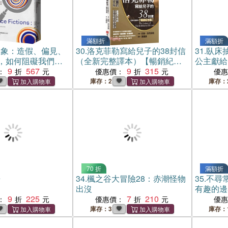
滿額折
滿額折
假象：造假、偏見、
30.
洛克菲勒寫給兒子的38封信
31.
臥床
，如何阻礙我們追
（全新完整譯本）【暢銷紀念
公主獻給
9
567
版】
9
315
：
優惠價：
優
庫存：2
庫存：
70 折
滿額折
房
34.
楓之谷大冒險28：赤潮怪物
35.
不尋
出沒
有趣的邊
9
225
7
210
：
優惠價：
優
庫存：3
庫存：