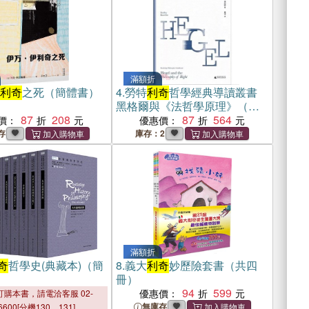
滿額折
利奇
之死（簡體書）
4.
勞特
利奇
哲學經典導讀叢書
黑格爾與《法哲學原理》（簡
87
208
體書）
87
564
價：
優惠價：
存
庫存：2
滿額折
奇
哲學史(典藏本)（簡
8.
義大
利奇
妙歷險套書（共四
冊）
94
599
優惠價：
購本書，請電洽客服 02-
無庫存
6600[分機130、131]。