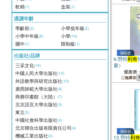
軟精
盒裝
(1)
(1)
適讀年齡
學齡前
小學低年級
(2)
(2)
小學中年級
小學
(8)
(14)
國中
限制級
(1)
(1)
滿額折
出版社/品牌
9.
勞特
利奇
書）
三采文化
(16)
優惠價
中國人民大學出版社
(10)
無庫存
外語教學與研究出版社
(10)
廣西師範大學出版社
(8)
商務印書館（大陸）
(7)
北京語言大學出版社
(5)
東立
(5)
中國社會科學出版社
(4)
北京聯合出版有限責任公司
(4)
滿額折
機械工業出版社
(4)
13.
勞特
利