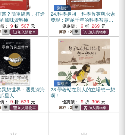
滿額折
品嘗？簡單練習，打造
24.
科學鼻祖，科學菁英與求索
的風味資料庫
發現：跨越千年的科學智慧，
9
567
從農學到天文的全面發展
9
269
惠價：
優惠價：
3
庫存：2
滿額折
的異想世界：遇見深海
28.
學著站在別人的立場想一想
爪星人
啊！
9
539
9
306
惠價：
優惠價：
3
庫存：2