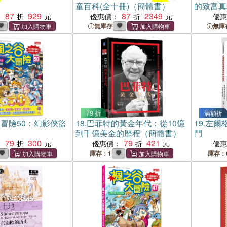
童百科(全十冊)（簡體書）
的致富真
87
929
87
2349
：
優惠價：
優
無庫存
無庫
79 折
滿額折
冒險50：幻影俠盜
18.
巴菲特的黃金年代：從10億
19.
左爾
到千億美金的歷程（簡體書）
鬥
79
300
79
421
：
優惠價：
優
庫存：1
庫存：