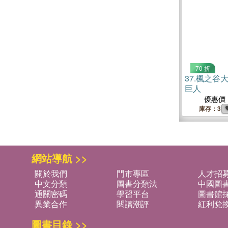
70 折
37.
楓之谷大
巨人
優惠價
庫存：3
網站導航 >>
關於我們
門市專區
人才招
中文分類
圖書分類法
中國圖
通關密碼
學習平台
圖書館採
異業合作
閱讀潮評
紅利兌
圖書目錄 >>