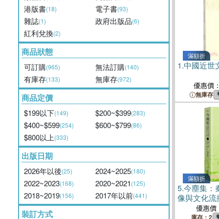
港版書
電子書
(18)
(93)
雜誌
政府出版品
(1)
(6)
紅利兌換
(2)
商品狀態
滿額折
1.
中國近世
可訂購
無法訂購
(965)
(140)
有庫存
無庫存
(133)
(972)
優惠價
無庫存
商品定價
$199以下
$200~$399
(149)
(283)
$400~$599
$600~$799
(254)
(86)
$800以上
(333)
出版日期
2026年以後
2024~2025
(25)
(180)
滿額折
2022~2023
2020~2021
(168)
(125)
5.
今塵集：
2018~2019
2017年以前
(156)
(441)
像與文化流
像與傳世文
優惠價
裝訂方式
庫存：2