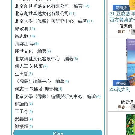
北京創世卓越文化有限公司 編著
(12)
滿額折
北京創世卓越文化有限公司
21.
豆腐放
(11)
西方餐桌的
北京大學《儒藏》與研究中心 編著
(11)
優惠價
郭敬明
(11)
庫存：4
呂思勉
(10)
張錦江 等
(9)
翔世文化 編著
(9)
北京傳世文化發展中心 編著
(8)
何志華,朱國藩
(7)
生田哲
(6)
《儒藏》編纂中心 編著
(4)
滿額折
何志華,朱國藩,樊善標
25.
義大利
(4)
北京大學《儒藏》編撰與研究中心 編著
(4)
優惠價
柳詒徵
(4)
庫存：3
王子今
(4)
邢義田
(4)
鄭振鐸
(4)
More