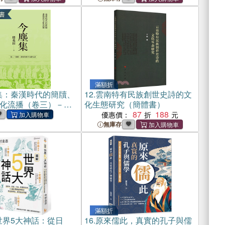
書
滿額折
集：秦漢時代的簡牘、
12.
雲南特有民族創世史詩的文
化流播（卷三）－簡
化生態研究（簡體書）
與傳世文獻互證(電子
87
188
優惠價：
無庫存
滿額折
世界5大神話：從日
16.
原來儒此，真實的孔子與儒