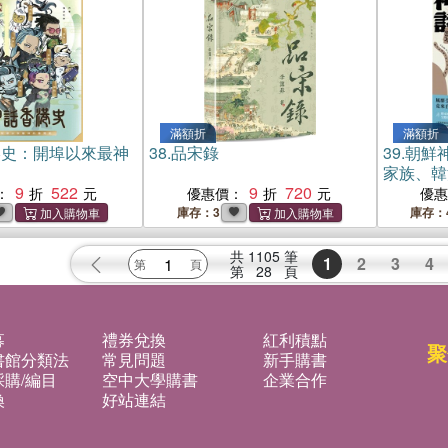
滿額折
滿額折
港史：開埠以來最神
38.
品宋錄
39.
朝鮮
家族、韓
9
522
9
720
神話到全
：
優惠價：
優
生
庫存：3
庫存：
共
1105
筆
1
2
3
4
第
28
頁
募
禮券兌換
紅利積點
聚
書館分類法
常見問題
新手購書
購/編目
空中大學購書
企業合作
換
好站連結