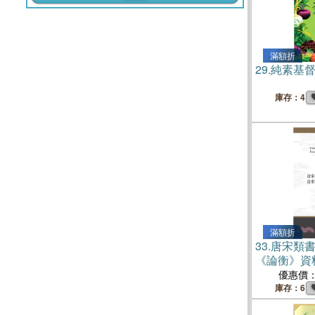
滿額折
29.
純素基
庫存：4
滿額折
33.
唐宋類
《論衡》資
優惠價
庫存：6