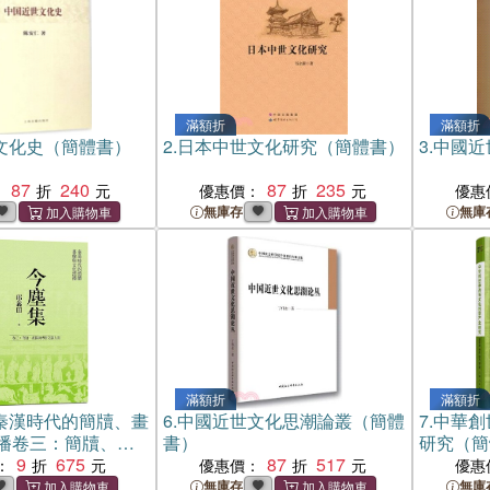
滿額折
滿額折
文化史（簡體書）
2.
日本中世文化研究（簡體書）
3.
中國近
87
240
87
235
：
優惠價：
優惠
無庫存
無庫
滿額折
滿額折
秦漢時代的簡牘、畫
6.
中國近世文化思潮論叢（簡體
7.
中華創
播卷三：簡牘、畫
書）
研究（簡
獻互證
9
675
87
517
：
優惠價：
優惠
無庫存
無庫