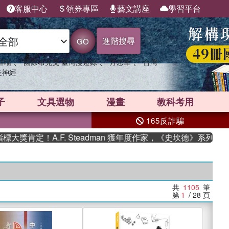
客服中心
領券專區
藝文講座
學習平台
進階搜尋
GO
、
、
、
群喵
國際布克獎 臺灣漫遊錄
方念華
台灣
走神經
子
文具選物
漫畫
教科考用
165反詐騙
A.F. Steadman 獲年度作家，《史坎德》系列帶你踏上熱血
共
1105
筆
第
1
/ 28
頁