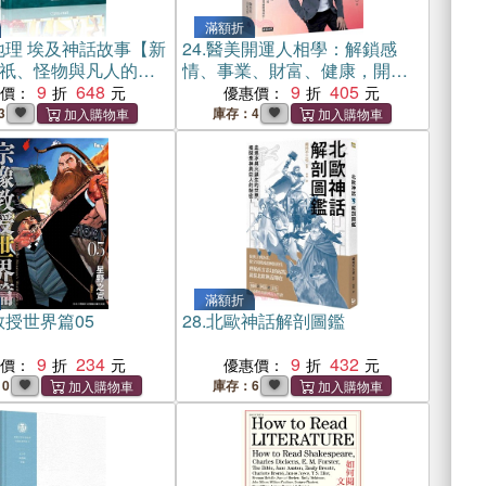
滿額折
地理 埃及神話故事【新
24.
醫美開運人相學：解鎖感
祇、怪物與凡人的經
情、事業、財富、健康，開啟
9
648
好命人生
9
405
惠價：
優惠價：
3
庫存：4
滿額折
授世界篇05
28.
北歐神話解剖圖鑑
9
234
9
432
惠價：
優惠價：
10
庫存：6