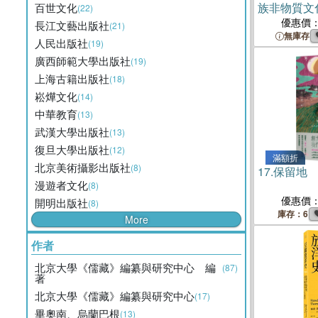
族非物質文
百世文化
(22)
（簡體書）
優惠價
長江文藝出版社
(21)
無庫存
人民出版社
(19)
廣西師範大學出版社
(19)
上海古籍出版社
(18)
崧燁文化
(14)
中華教育
(13)
武漢大學出版社
(13)
復旦大學出版社
(12)
滿額折
北京美術攝影出版社
(8)
17.
保留地
漫遊者文化
(8)
優惠價
開明出版社
(8)
庫存：6
More
作者
北京大學《儒藏》編纂與研究中心 編
(87)
著
北京大學《儒藏》編纂與研究中心
(17)
畢奧南、烏蘭巴根
(13)