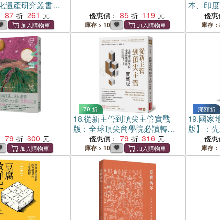
化遺產研究叢書
本、印度
87
261
85
119
歐，65
：
優惠價：
優惠
與傳說、
庫存 > 10
庫存：
79 折
滿額折
18.
從新主管到頂尖主管實戰
19.
國家
版：全球頂尖商學院必讀轉職
版】：先
79
300
聖經，九十天完美因應轉職、
79
316
贖的經典
：
優惠價：
優惠
升遷、空降與接班挑戰
庫存 > 10
庫存：