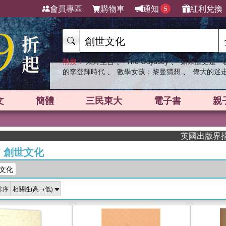
會員專區
購物車
通知
紅利兌換
5
、
、
熱搜：
東野圭吾
The Odyssey
如果歷史是一
、
、
的李登輝時代
數學女孩：黎曼猜想
偉大的迷
文
簡體
三民東大
電子書
親
英國出版界指標大獎肯定！
/
創世文化
文化
排序