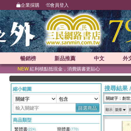
企業採購
會員登入
暢銷榜
新品
推薦
中文
外
NEW
紅利積點抵現金，消費購書更貼心
搜尋結果
縮小範圍
關鍵字：創世
篩選商品
顯示
商品類型
繁體書
簡體書
(224)
(770)