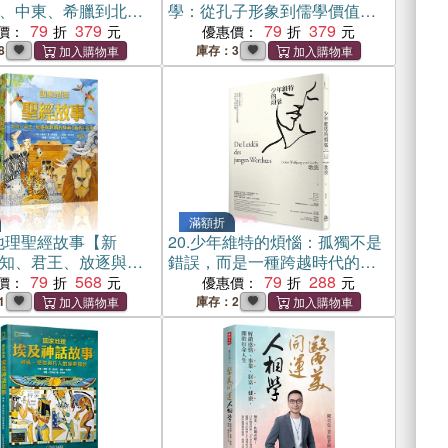
、中東、希臘到北
學：從孔子形象到儒學價值，
個主題解讀東西方神祇
79
379
兩千五百年的尊崇、改造與誤
79
379
價：
優惠價：
信仰與世界觀
解
8
庫存：3
滿額折
地理聖經故事【新
20.
少年維特的煩惱：孤獨不是
知、君王、放逐與救
錯誤，而是一種跨越時代的青
《舊約》故事
79
568
春結構，生而為人的常態【國
79
288
價：
優惠價：
際譯聯最高榮譽獎得主最新修
1
庫存：2
訂典藏版】