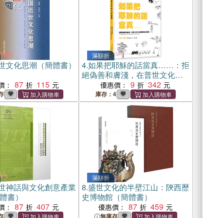
滿額折
世文化思潮（簡體書）
4.
如果把耶穌的話當真……：拒
絕偽善和膚淺，在普世文化實
87
115
踐耶穌的教導
9
342
價：
優惠價：
存
庫存：4
滿額折
世神話與文化創意產業
8.
盛世文化的半壁江山：陝西歷
體書）
史博物館（簡體書）
87
407
87
459
價：
優惠價：
存
無庫存