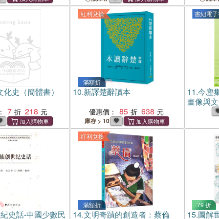
紅利兌換
書紐電子
滿額折
文化史（簡體書）
10.
新譯楚辭讀本
11.
今塵
畫像與文
7
218
85
638
牘、畫像
：
優惠價：
書)
庫存 > 10
紅利兌換
滿額折
79 折
紀史話-中國少數民
14.
文明奇蹟的創造者：蔡倫
15.
圖解