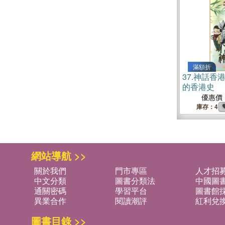
滿額折
37.
神話香
的香港史
優惠價
庫存：4
網站導航 >>
關於我們
門市專區
人才招
中文分類
圖書分類法
中國圖
通關密碼
學習平台
圖書館採
異業合作
閱讀潮評
紅利兌
圖書目錄 >>