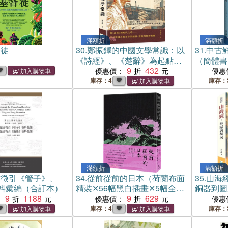
滿額折
滿額折
督徒
30.
鄭振鐸的中國文學常識：以
31.
中古
《詩經》、《楚辭》為起點，
（簡體書
貫通史家筆力與哲人思想的中
9
432
優惠價：
優惠
國文學通論
庫存：4
庫存：
滿額折
滿額折
書徵引《管子》、
34.
從前從前的日本（荷蘭布面
35.
山海
料彙編（合訂本）
精裝✕56幅黑白插畫✕5幅全頁
銅器到圖
9
1188
彩圖；22則日本經典童話以最
9
629
話與空間
：
優惠價：
優惠
美的樣貌獻給台灣讀者）
庫存：4
庫存：