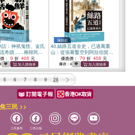
滿額折
神話：神祇鬼怪、金氏
40.
絲路五道全史，已過萬重
流奇蹟……兩韓民俗
山：從張騫鑿空到阿拉伯貿易
球流行文化的前世今
9
405
盛世，探索建構於絲路的國際
79
458
惠價：
優惠價：
互動
4
庫存：4
5
6
7
8
9
28
焦三民 >>
三民書局
三民出版