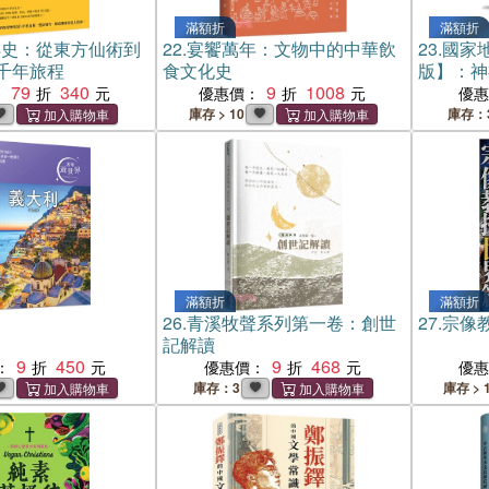
滿額折
滿額折
洋史：從東方仙術到
22.
宴饗萬年：文物中的中華飲
23.
國家
千年旅程
食文化史
版】：神
79
340
9
1008
典傳說
：
優惠價：
優
庫存 > 10
庫存：
滿額折
滿額折
26.
青溪牧聲系列第一卷：創世
27.
宗像教
記解讀
9
450
9
468
：
優惠價：
優
庫存：3
庫存 > 