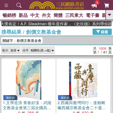
5
暢銷榜
新品
中文
外文
簡體
三民東大
電子書
親子
GO
A.F. Steadman 獲年度作家，《史坎德》系列帶你踏上熱血
搜尋結果
/
創價文教基金會
、
熱搜：
東野圭吾
高希均教授回憶錄
篩選
、
、
、
The Odyssey
父親節
如果歷
關鍵字：創價文教基金會
、
、
史是一群喵
暑期推薦
國際布克
、
、
獎 臺灣漫遊錄
方念華
台灣的李
共
1606
筆
顯示
排序
、
、
登輝時代
數學女孩：黎曼猜想
第
1
/ 41
頁
偉大的迷走神經
滿額折
滿額折
1.
文學造浪 青春好漾：武陵
2.
西藏與臺灣同行：達賴喇
文教基金會第三屆全國高中
嘛西藏宗教基金會二十週年
生文學獎得獎作品集
9
288
紀念冊
9
630