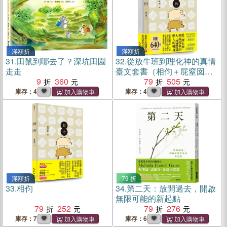
滿額折
滿額折
31.
田鼠到哪去了？深坑田園
32.
從放牛班到理化神的真情
走走
臺文套書（相伨＋屁窒囡仔
9
360
的謝師宴）
79
505
庫存：4
庫存：4
滿額折
79 折
33.
相伨
34.
第二天：放開過去，開啟
無限可能的新起點
79
252
79
276
庫存：7
庫存：6