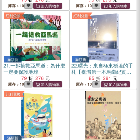
庫存 > 10
庫存 > 10
紅利兌換
紅利兌換
滿額折
滿額折
21.
一起搶救亞馬遜：為什麼
22.
曙光：來自極東祕境的手
一定要保護地球
札【臺灣第一本馬崗紀實作
79
276
品】
85
281
庫存 > 10
庫存 > 10
紅利兌換
滿額折