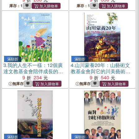
庫存：1
庫存：1
滿額折
滿額折
3.
我的人生不一樣：12個廣
4.
山川蒙養20年：山藝術文
達文教基金會陪伴成長的故
教基金會與它的川美藝術收
事
9
234
藏
9
540
無庫存
無庫存
滿額折
滿額折