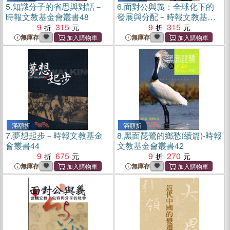
5.
知識分子的省思與對話－
6.
面對公與義：全球化下的
時報文教基金會叢書48
發展與分配－時報文教基金
9
315
會47
9
315
無庫存
無庫存
滿額折
滿額折
7.
夢想起步－時報文教基金
8.
黑面琵鷺的鄉愁(續篇)-時報
會叢書44
文教基金會叢書42
9
675
9
270
無庫存
無庫存