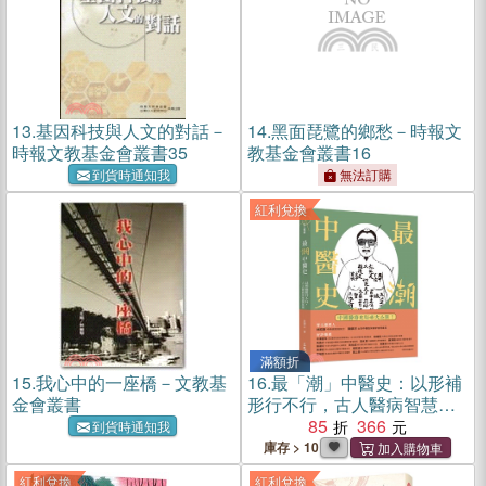
13.
基因科技與人文的對話－
14.
黑面琵鷺的鄉愁－時報文
時報文教基金會叢書35
教基金會叢書16
到貨時通知我
無法訂購
紅利兌換
滿額折
15.
我心中的一座橋－文教基
16.
最「潮」中醫史：以形補
金會叢書
形行不行，古人醫病智慧超
展開
85
366
到貨時通知我
庫存 > 10
紅利兌換
紅利兌換