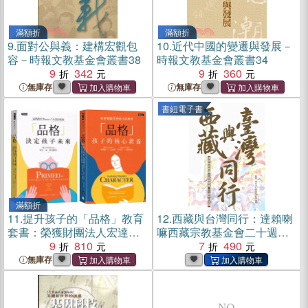
滿額折
滿額折
9.
面對公與義：建構宏觀包
10.
近代中國的變遷與發展－
容－時報文教基金會叢書38
時報文教基金會叢書34
9
342
9
360
無庫存
無庫存
書紐電子書
滿額折
11.
提升孩子的「品格」教育
12.
西藏與台灣同行：達賴喇
套書：榮獲財團法人宏達文
嘛西藏宗教基金會二十週年
教基金會品格教育教師進修
9
810
紀念冊(電子書)
7
490
培育用書
無庫存