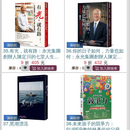
滿額折
滿額折
35.
有光，就有路：永光集團
36.
你的日子如何，力量也如
創辦人陳定川的七堂人生智
何：永光集團創辦人陳定川
慧課
9
405
誠與愛的24個人生哲學
9
432
庫存：4
庫存：5
滿額折
滿額折
37.
黑潮漂流
38.
未來孩子的競爭力：
SUPER教師林彥佑給父母與