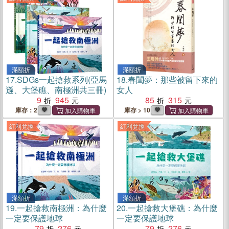
滿額折
滿額折
17.
SDGs一起搶救系列(亞馬
18.
春閨夢：那些被留下來的
遜、大堡礁、南極洲共三冊)
女人
9
945
85
315
庫存：2
庫存 > 10
紅利兌換
紅利兌換
滿額折
滿額折
19.
一起搶救南極洲：為什麼
20.
一起搶救大堡礁：為什麼
一定要保護地球
一定要保護地球
79
276
79
276