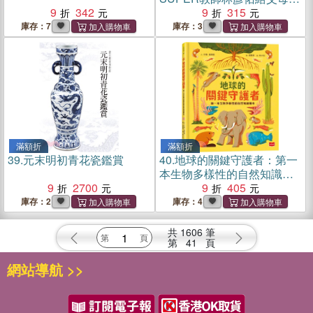
9
342
老師的50篇教育思維
9
315
庫存：7
庫存：3
滿額折
滿額折
39.
元末明初青花瓷鑑賞
40.
地球的關鍵守護者：第一
本生物多樣性的自然知識繪
9
2700
本
9
405
庫存：2
庫存：4
共
1606
筆
第
41
頁
網站導航 >>