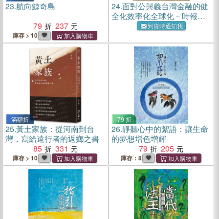
23.
航向鯨奇島
24.
面對公與義台灣金融的健
全化效率化全球化－時報文
79
237
教基金會叢書45
到貨時通知我
庫存 > 10
滿額折
79 折
25.
黃土家族：從河南到台
26.
靜聽心中的絮語：讓生命
灣，寫給遠行者的返鄉之書
的夢想增色增輝
85
331
79
205
庫存 > 10
庫存：8