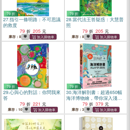
79 折
79 折
27.
指引一條明路：不可思議
28.
當代法王答疑惑：大慧普
的救度
照
79
205
79
205
庫存：8
庫存：8
79 折
79 折
29.
心與心的對話：你問我來
30.
海洋解剖書：超過650幅
答
海洋博物繪，帶你深入淺
79
221
出，全方位探索洋流、地
79
379
形、鯨豚等自然知識（暢銷
庫存：10
庫存：3
紀念版）