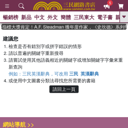
5
暢銷榜
新品
中文
外文
簡體
三民東大
電子書
親子
GO
指標大獎肯定！A.F. Steadman 獲年度作家，《史坎德》系
、
熱搜：
東野圭吾
高希均教授回憶錄
建議您
、
、
、
The Odyssey
父親節
花開錦
檢查是否有錯別字或拼字錯誤的情形
、
、
、
繡
暑期推薦
方念華
台灣的
、
請以普遍的關鍵字重新搜尋
李登輝時代
數學女孩：黎曼猜想
、
、
偉大的迷走神經
如果歷史是一
請嘗試使用其他語義相近的關鍵字或增加關鍵字字彙來重
、
群喵
臺灣漫遊錄
新查詢
例如：三民英漢辭典，可改用
三民 英漢辭典
或使用中文圖書分類法尋找您所需要的書籍
請回上一頁
網站導航 >>