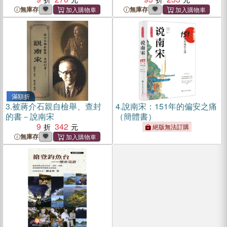
無庫存
無庫存
滿額折
3.
被蔣介石親自檢舉、查封
4.
說南宋：151年的偏安之痛
的書－說南宋
（簡體書）
9
342
絕版無法訂購
無庫存