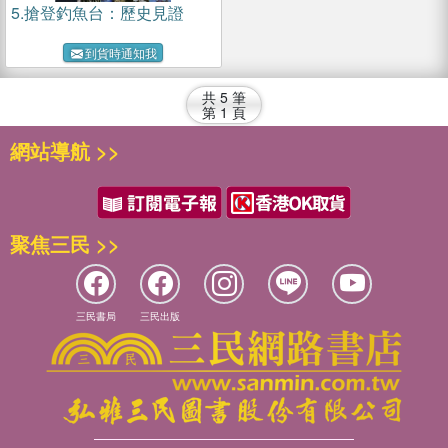
5.
搶登釣魚台：歷史見證
到貨時通知我
共
5
筆
第
1
頁
網站導航 >>
聚焦三民 >>
三民書局
三民出版