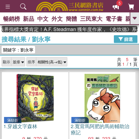
5
暢銷榜
新品
中文
外文
簡體
三民東大
電子書
親子
GO
界指標大獎肯定！A.F. Steadman 獲年度作家，《史坎德》
搜尋結果
/
劉永寧
、
熱搜：
東野圭吾
高希均教授回憶錄
篩選
、
、
、
The Odyssey
父親節
如果歷
關鍵字：劉永寧
、
、
史是一群喵
暑期推薦
國際布克
、
、
獎 臺灣漫遊錄
方念華
台灣的李
共
5
筆
顯示
排序
、
、
登輝時代
數學女孩：黎曼猜想
第
1
/ 1
頁
偉大的迷走神經
滿額折
滿額折
1.
穿越文字森林
2.
寬背馬阿肥的馬術輔助治
療記
9
270
93
233