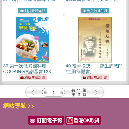
到貨時通知我
到貨時通知我
39.
第一次做異國料理－
40.
投筆從戎－－曾生的戰鬥
COOKING食譜叢書123
生涯(簡體書)
絕版無法訂購
絕版無法訂購
共
41
筆
第
2
頁
網站導航 >>