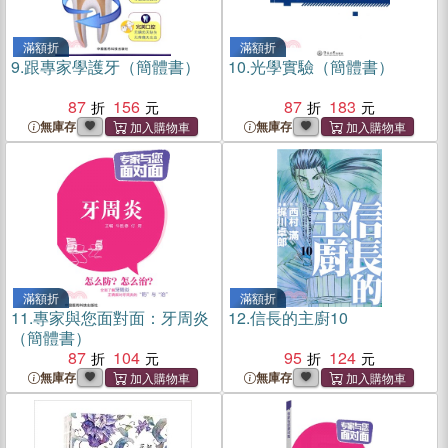
滿額折
滿額折
9.
跟專家學護牙（簡體書）
10.
光學實驗（簡體書）
87
156
87
183
無庫存
無庫存
滿額折
滿額折
11.
專家與您面對面：牙周炎
12.
信長的主廚10
（簡體書）
87
104
95
124
無庫存
無庫存