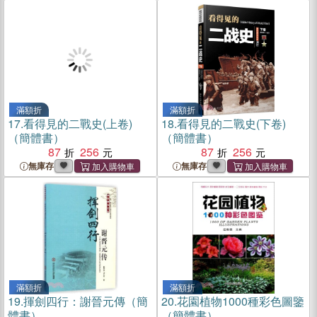
滿額折
滿額折
17.
看得見的二戰史(上卷)
18.
看得見的二戰史(下卷)
（簡體書）
（簡體書）
87
256
87
256
無庫存
無庫存
滿額折
滿額折
19.
揮劍四行：謝晉元傳（簡
20.
花園植物1000種彩色圖鑒
體書）
（簡體書）