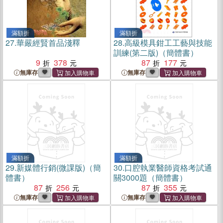
滿額折
滿額折
27.
華嚴經賢首品淺釋
28.
高級模具鉗工工藝與技能
訓練(第二版)（簡體書）
9
378
87
177
無庫存
無庫存
滿額折
滿額折
29.
新媒體行銷(微課版)（簡
30.
口腔執業醫師資格考試通
體書）
關3000題（簡體書）
87
256
87
355
無庫存
無庫存