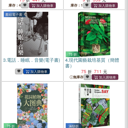
庫存：4
庫存：1
書紐電子書
75 折
3.
電話．睡眠．音樂(電子書)
4.
現代園藝栽培基質（簡體
書）
75
711
無庫存
75 折
滿額折