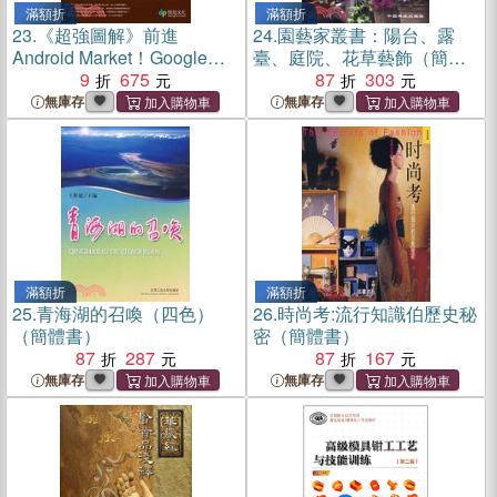
滿額折
滿額折
23.
《超強圖解》前進
24.
園藝家叢書：陽台、露
Android Market！Google
臺、庭院、花草藝飾（簡體
Android SDK實戰演練
9
675
書）
87
303
無庫存
無庫存
滿額折
滿額折
25.
青海湖的召喚（四色）
26.
時尚考:流行知識伯歷史秘
（簡體書）
密（簡體書）
87
287
87
167
無庫存
無庫存