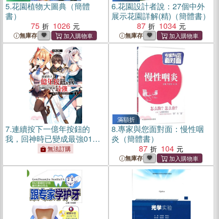
5.
花園植物大圖典（簡體
6.
花園設計者說：27個中外
書）
展示花園詳解(精)（簡體書）
75
1026
87
1034
無庫存
無庫存
滿額折
7.
連續按下一億年按鈕的
8.
專家與您面對面：慢性咽
我，回神時已變成最強01：
炎（簡體書）
落第劍士的學院無雙【首刷
87
104
無法訂購
限定版】
無庫存