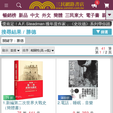
5
暢銷榜
新品
中文
外文
簡體
三民東大
電子書
親子
GO
A.F. Steadman 獲年度作家，《史坎德》系列帶你踏上熱血
搜尋結果
/
勝德
、
熱搜：
東野圭吾
高希均教授回憶錄
篩選
、
、
、
The Odyssey
父親節
如果歷
關鍵字：勝德
、
、
史是一群喵
暑期推薦
國際布克
、
、
獎 臺灣漫遊錄
方念華
台灣的李
共
41
筆
顯示
排序
、
、
登輝時代
數學女孩：黎曼猜想
第
1
/ 2
頁
偉大的迷走神經
75 折
滿額折
1.
新編第二次世界大戰史
2.
電話．睡眠．音樂
（簡體書）
75
441
9
359