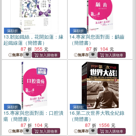
滿額折
滿額折
13.
韌如鐵絲，花開如蓮：緣
14.
專家與您面對面：齲齒
起鐵線蓮（簡體書）
（簡體書）
87
355
87
104
無庫存
無庫存
滿額折
滿額折
15.
專家與您面對面：口腔潰
16.
第二次世界大戰全紀錄
瘍（簡體書）
（簡體書）
87
104
87
1556
無庫存
無庫存