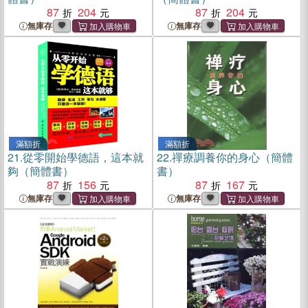
87
204
87
204
無庫存
無庫存
滿額折
滿額折
21.
從零開始學德語，這本就
22.
禪療調養你的身心（簡體
夠（簡體書）
書）
87
156
87
167
無庫存
無庫存