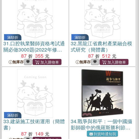
滿額折
滿額折
31.
口腔執業醫師資格考試通
32.
黑龍江省農村產業融合模
關必做3000題(2022年修訂
式研究（簡體書）
版)（簡體書）
87
355
87
512
無庫存
無庫存
滿額折
33.
建築施工技術運用（簡體
34.
戰爭與和平：一個中國攝
書）
影師眼中的俄羅斯勝利節
87
149
（簡體書）
到貨時通知我