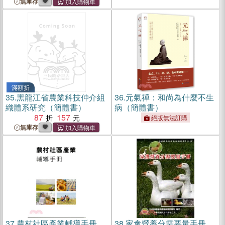
無庫存
滿額折
35.
黑龍江省農業科技仲介組
36.
元氣禪：和尚為什麼不生
織體系研究（簡體書）
病（簡體書）
87
157
絕版無法訂購
無庫存
37.
農村社區產業輔導手冊
38.
家禽營養分需要量手冊