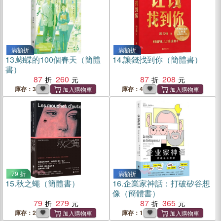
滿額折
滿額折
13.
蝴蝶的100個春天（簡體
14.
讓錢找到你（簡體書）
書）
87
260
87
208
庫存：3
庫存：4
79 折
滿額折
15.
秋之蠅（簡體書）
16.
企業家神話：打破矽谷想
像（簡體書）
79
279
87
365
庫存：2
庫存：1