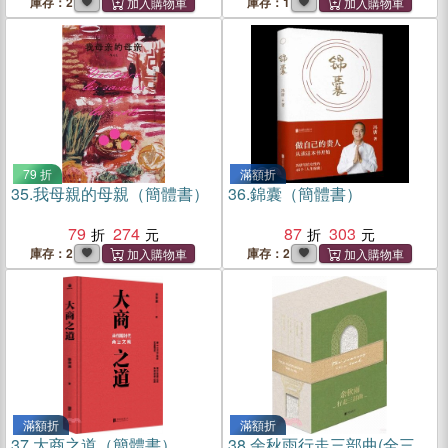
庫存：2
庫存：1
79 折
滿額折
35.
我母親的母親（簡體書）
36.
錦囊（簡體書）
79
274
87
303
庫存：2
庫存：2
滿額折
滿額折
37.
大商之道（簡體書）
38.
余秋雨行走三部曲(全三