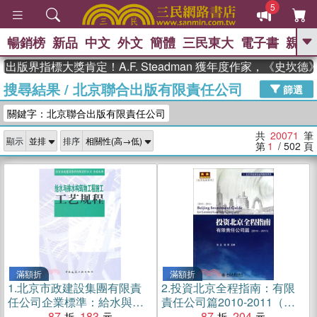
5
暢銷榜
新品
中文
外文
簡體
三民東大
電子書
親子
GO
指標大獎肯定！A.F. Steadman 獲年度作家，《史坎德》系
搜尋結果
/
北京聯合出版有限責任公司
、
、
熱搜：
東野圭吾
The Odyssey
篩選
、
、
父親節
如果歷史是一群喵
暑期
關鍵字：北京聯合出版有限責任公司
、
、
推薦
國際布克獎 臺灣漫遊錄
方
、
、
念華
台灣的李登輝時代
數學女
共
20071
筆
顯示
排序
、
孩：黎曼猜想
偉大的迷走神經
第
1
/ 502
頁
滿額折
滿額折
1.
北京市政建設集團有限責
2.
投資北京全程指南：有限
任公司企業標準：給水與排
責任公司篇2010-2011（簡
水構築物工程施工工藝規程
87
183
體書）
87
204