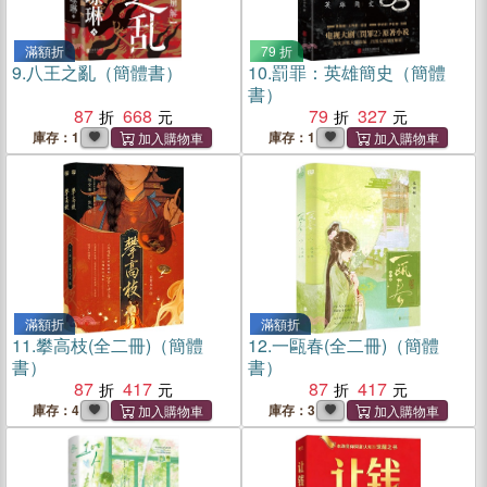
滿額折
79 折
9.
八王之亂（簡體書）
10.
罰罪：英雄簡史（簡體
書）
87
668
79
327
庫存：1
庫存：1
滿額折
滿額折
11.
攀高枝(全二冊)（簡體
12.
一甌春(全二冊)（簡體
書）
書）
87
417
87
417
庫存：4
庫存：3