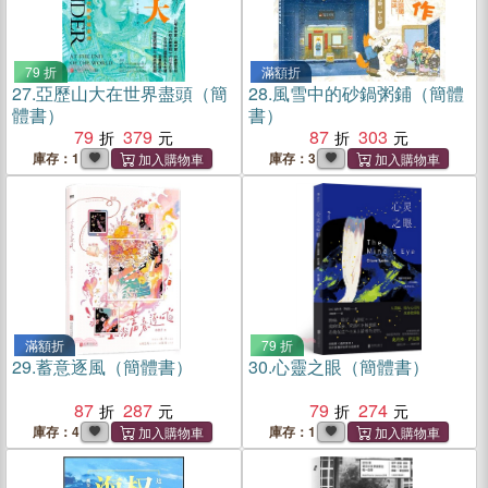
79 折
滿額折
27.
亞歷山大在世界盡頭（簡
28.
風雪中的砂鍋粥鋪（簡體
體書）
書）
79
379
87
303
庫存：1
庫存：3
滿額折
79 折
29.
蓄意逐風（簡體書）
30.
心靈之眼（簡體書）
87
287
79
274
庫存：4
庫存：1