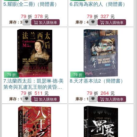
5.
耀眼(全二冊)（簡體書）
6.
四海為家的人（簡體書）
79
378
79
327
庫存：3
庫存：4
79 折
79 折
7.
法蘭西太后：凱瑟琳‧德‧美
8.
天才基本法2（簡體書）
第奇與瓦盧瓦王朝的黃昏
（簡體書）
79
511
79
264
庫存：1
庫存：1