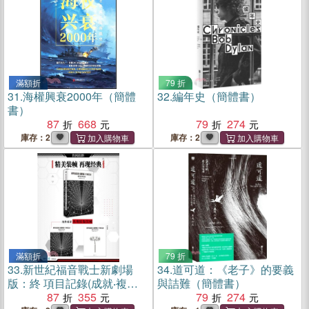
滿額折
79 折
31.
海權興衰2000年（簡體
32.
編年史（簡體書）
書）
87
668
79
274
庫存：2
庫存：2
滿額折
79 折
33.
新世紀福音戰士新劇場
34.
道可道：《老子》的要義
版：終 項目記錄(成就‧複盤‧
與詰難（簡體書）
評價‧總結)（簡體書）
87
355
79
274