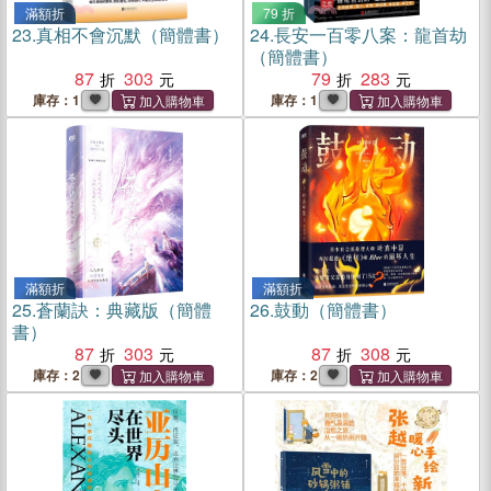
滿額折
79 折
23.
真相不會沉默（簡體書）
24.
長安一百零八案：龍首劫
（簡體書）
87
303
79
283
庫存：1
庫存：1
滿額折
滿額折
25.
蒼蘭訣：典藏版（簡體
26.
鼓動（簡體書）
書）
87
303
87
308
庫存：2
庫存：2