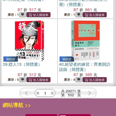
冊)（簡體書）
87
517
87
861
庫存：1
庫存：1
滿額折
滿額折
39.
鏢人13（簡體書）
40.
絕望者的練習：齊奧朗訪
談錄（簡體書）
87
312
87
365
庫存：5
庫存：4
共
20071
筆
第
502
頁
網站導航 >>