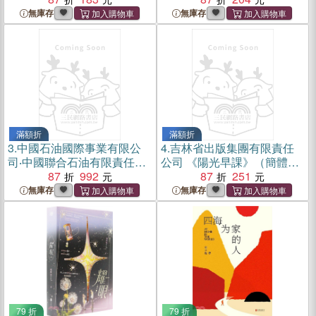
（簡體書）
無庫存
無庫存
滿額折
滿額折
3.
中國石油國際事業有限公
4.
吉林省出版集團有限責任
司‧中國聯合石油有限責任公
公司 《陽光早課》（簡體
司組織史資料（簡體書）
87
992
書）
87
251
無庫存
無庫存
79 折
79 折