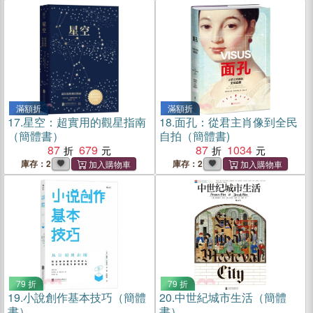
滿額折
滿額折
17.
星空：超實用的觀星指南
18.
面孔：從君主肖像到全民
（簡體書）
自拍（簡體書)
87
679
87
1034
庫存：2
庫存：2
79 折
79 折
19.
小說創作基本技巧（簡體
20.
中世紀城市生活（簡體
書）
書）