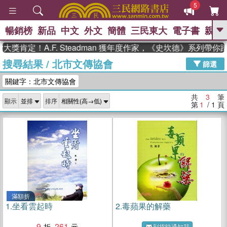
5
暢銷榜
新品
中文
外文
簡體
三民東大
電子書
親子
GO
獎肯定！A.F. Steadman 獲年度作家，《史坎德》系列帶你
搜尋結果
/
北市文傳協會
、
熱搜：
東野圭吾
高希均教授回憶錄
篩選
、
、
、
The Odyssey
父親節
如果歷
關鍵字：北市文傳協會
、
、
史是一群喵
暑期推薦
國際布克
、
、
獎 臺灣漫遊錄
方念華
台灣的李
共
3
筆
顯示
排序
、
、
登輝時代
數學女孩：黎曼猜想
第
1
/ 1
頁
偉大的迷走神經
滿額折
1.
坐看雲起時
2.
毒蘋果的解藥
9
261
到貨時通知我