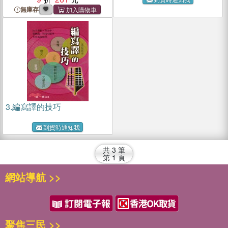
無庫存
3.
編寫譯的技巧
到貨時通知我
共
3
筆
第
1
頁
網站導航 >>
聚焦三民 >>