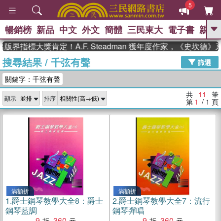
5
暢銷榜
新品
中文
外文
簡體
三民東大
電子書
親子
GO
界指標大獎肯定！A.F. Steadman 獲年度作家，《史坎德》
搜尋結果
/
千弦有聲
、
熱搜：
東野圭吾
高希均教授回憶錄
篩選
、
、
、
The Odyssey
父親節
如果歷
關鍵字：千弦有聲
、
、
史是一群喵
暑期推薦
國際布克
、
、
獎 臺灣漫遊錄
方念華
台灣的李
共
11
筆
顯示
排序
、
、
登輝時代
數學女孩：黎曼猜想
第
1
/ 1
頁
偉大的迷走神經
滿額折
滿額折
1.
爵士鋼琴教學大全8：爵士
2.
爵士鋼琴教學大全7：流行
鋼琴藍調
鋼琴彈唱
9
360
9
360