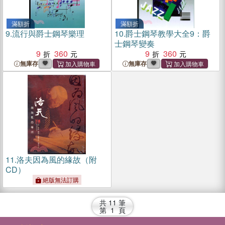
滿額折
滿額折
9.
流行與爵士鋼琴樂理
10.
爵士鋼琴教學大全9：爵
士鋼琴變奏
9
360
9
360
無庫存
無庫存
11.
洛夫因為風的緣故（附
CD）
絕版無法訂購
共
11
筆
第
1
頁