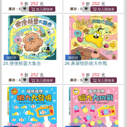
9
252
9
252
庫存：5
庫存：5
滿額折
滿額折
25.
便便精靈大集合
26.
鼻屎怪防衛大作戰
9
252
9
252
庫存：4
庫存：5