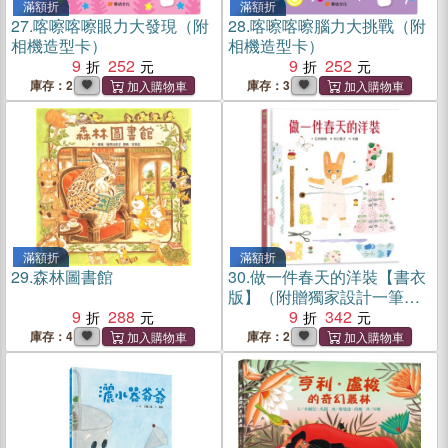
滿額折
滿額折
27.
喀嚓喀嚓眼力大發現（附
28.
喀嚓喀嚓腦力大挑戰（附
相機造型卡）
相機造型卡）
9
252
9
252
庫存：2
庫存：3
滿額折
滿額折
29.
森林圖書館
30.
做一件春天的洋裝【書衣
版】（附贈獨家設計一筆箋2
9
288
入，共6款圖案隨機出貨）
9
342
庫存：4
庫存：2