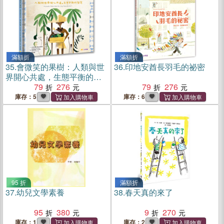
滿額折
滿額折
35.
會微笑的果樹：人類與世
36.
印地安酋長羽毛的祕密
界開心共處，生態平衡的智
慧
79
276
79
276
庫存：5
庫存：6
95 折
滿額折
37.
幼兒文學素養
38.
春天真的來了
95
380
9
270
庫存：1
庫存：2