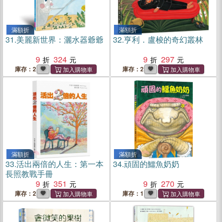
滿額折
滿額折
31.
美麗新世界：灑水器爺爺
32.
亨利．盧梭的奇幻叢林
9
324
9
297
庫存：2
庫存：2
滿額折
滿額折
33.
活出兩倍的人生：第一本
34.
頑固的鱷魚奶奶
長照教戰手冊
9
351
9
270
庫存：2
庫存：1