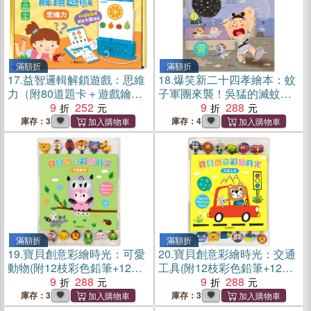
滿額折
滿額折
17.
益智邏輯解鎖遊戲：思維
18.
爆笑新二十四孝繪本：蚊
力（附80道題卡＋遊戲鑰
子軍團來襲！吳猛的滅蚊大
匙）
9
252
作戰
9
288
庫存：3
庫存：4
滿額折
滿額折
19.
寶貝創意彩繪時光：可愛
20.
寶貝創意彩繪時光：交通
動物(附12枝彩色鉛筆+12個
工具(附12枝彩色鉛筆+12個
造型橡皮擦+1本繪畫冊)
9
288
造型橡皮擦+1本繪畫冊)
9
288
庫存：3
庫存：3