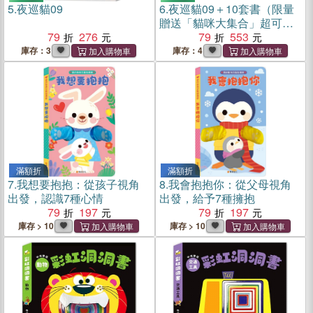
5.
夜巡貓09
6.
夜巡貓09＋10套書（限量
贈送「貓咪大集合」超可愛
79
276
畫卡×2）（共二冊）
79
553
庫存：3
庫存：4
滿額折
滿額折
7.
我想要抱抱：從孩子視角
8.
我會抱抱你：從父母視角
出發，認識7種心情
出發，給予7種擁抱
79
197
79
197
庫存 > 10
庫存 > 10