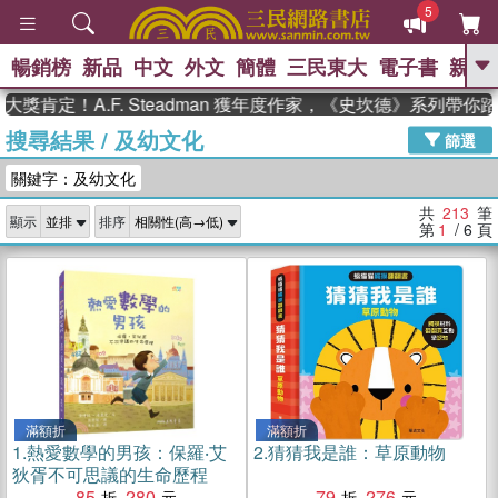
5
暢銷榜
新品
中文
外文
簡體
三民東大
電子書
親子
GO
A.F. Steadman 獲年度作家，《史坎德》系列帶你踏上熱血
搜尋結果
/
及幼文化
、
、
熱搜：
東野圭吾
The Odyssey
篩選
、
、
父親節
如果歷史是一群喵
暑期
關鍵字：及幼文化
、
、
推薦
國際布克獎 臺灣漫遊錄
方
、
、
念華
台灣的李登輝時代
數學女
共
213
筆
顯示
排序
、
孩：黎曼猜想
偉大的迷走神經
第
1
/ 6
頁
滿額折
滿額折
1.
熱愛數學的男孩：保羅‧艾
2.
猜猜我是誰：草原動物
狄胥不可思議的生命歷程
85
280
79
276