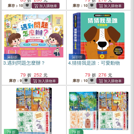
庫存 > 10
庫存：10
滿額折
滿額折
3.
遇到問題怎麼辦？
4.
猜猜我是誰：可愛動物
79
252
79
276
庫存：9
庫存：10
79 折
79 折