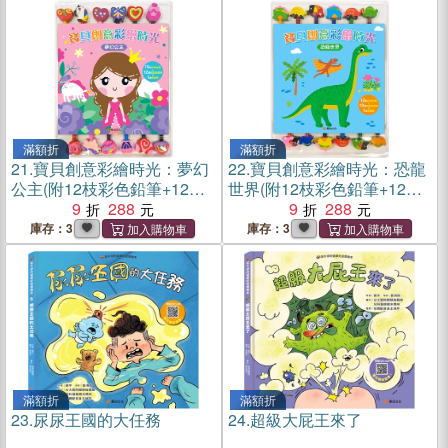
滿額折
滿額折
21.
寶貝創意彩繪時光：夢幻
22.
寶貝創意彩繪時光：恐龍
公主(附12枝彩色鉛筆+12個
世界(附12枝彩色鉛筆+12個
造型橡皮擦+1本繪畫冊)
9
288
造型橡皮擦+1本繪畫冊)
9
288
庫存：3
庫存：3
滿額折
滿額折
23.
尿尿王國的大任務
24.
超級大屁王來了