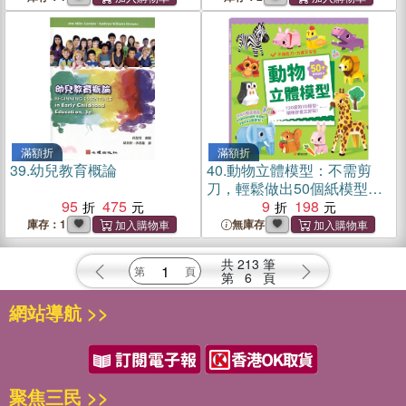
滿額折
滿額折
39.
幼兒教育概論
40.
動物立體模型：不需剪
刀，輕鬆做出50個紙模型勞
95
475
作
9
198
庫存：1
無庫存
共
213
筆
第
6
頁
網站導航 >>
聚焦三民 >>