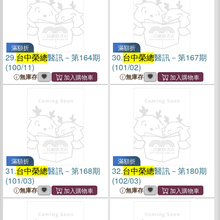
滿額折
滿額折
29.
台中榮總
醫訊－第164期
30.
台中榮總
醫訊－第167期
(100/11)
(101/02)
無庫存
無庫存
滿額折
滿額折
31.
台中榮總
醫訊－第168期
32.
台中榮總
醫訊－第180期
(101/03)
(102/03)
無庫存
無庫存