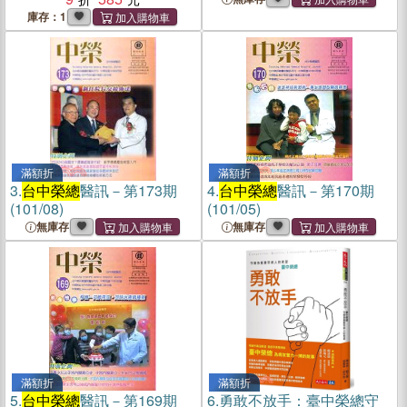
庫存：1
滿額折
滿額折
3.
台中榮總
醫訊－第173期
4.
台中榮總
醫訊－第170期
(101/08)
(101/05)
無庫存
無庫存
滿額折
滿額折
5.
台中榮總
醫訊－第169期
6.
勇敢不放手：臺中榮總守