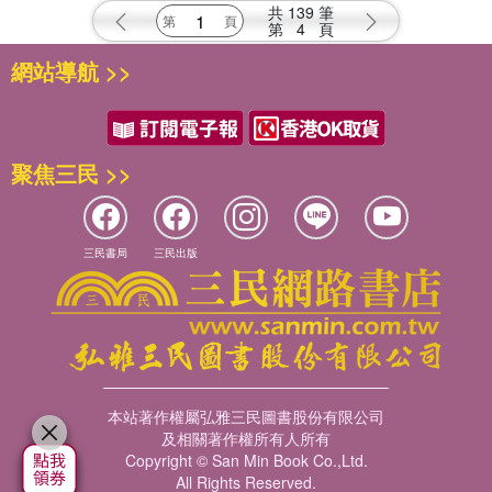
共
139
筆
第
4
頁
網站導航 >>
聚焦三民 >>
三民書局
三民出版
本站著作權屬弘雅三民圖書股份有限公司
及相關著作權所有人所有
Copyright © San Min Book Co.,Ltd.
All Rights Reserved.