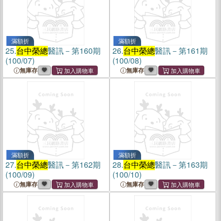
滿額折
滿額折
25.
台中榮總
醫訊－第160期
26.
台中榮總
醫訊－第161期
(100/07)
(100/08)
無庫存
無庫存
滿額折
滿額折
27.
台中榮總
醫訊－第162期
28.
台中榮總
醫訊－第163期
(100/09)
(100/10)
無庫存
無庫存