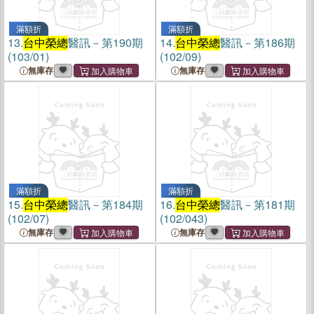
滿額折
滿額折
13.
台中榮總
醫訊－第190期
14.
台中榮總
醫訊－第186期
(103/01)
(102/09)
無庫存
無庫存
滿額折
滿額折
15.
台中榮總
醫訊－第184期
16.
台中榮總
醫訊－第181期
(102/07)
(102/043)
無庫存
無庫存