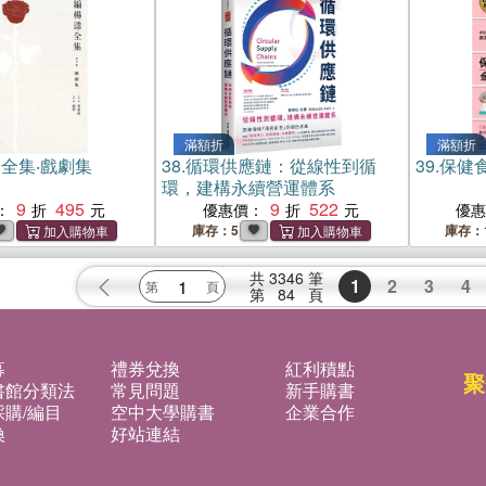
滿額折
滿額折
全集‧戲劇集
38.
循環供應鏈：從線性到循
39.
保健
環，建構永續營運體系
9
495
9
522
：
優惠價：
優
庫存：5
庫存：
共
3346
筆
1
2
3
4
第
84
頁
募
禮券兌換
紅利積點
聚
書館分類法
常見問題
新手購書
購/編目
空中大學購書
企業合作
換
好站連結