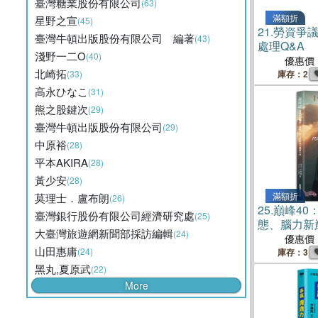
臺灣糖業股份有限公司
(63)
滿額折
星野之宣
(45)
21.
勞資爭
臺灣牛頓出版股份有限公司 編著
(43)
處理Q&A
淺野一二O
(40)
優惠價
北崎拓
(33)
庫存：2
高永ひなこ
(31)
熊之股鍵次
(29)
臺灣牛頓出版股份有限公司
(29)
中原裕
(28)
平本AKIRA
(28)
黃少安
(28)
滿額折
莫理士．盧布朗
(26)
25.
巔峰40
臺灣銀行股份有限公司經濟研究處
(25)
態、腦力新
大臺灣旅遊網新聞部採訪編輯
(24)
優惠價
山田惠庸
(24)
庫存：3
黑丸,夏原武
(22)
More