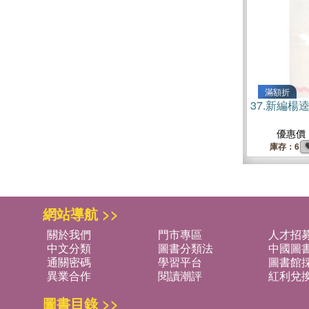
滿額折
37.
新編楊逵
優惠價
庫存：6
網站導航 >>
關於我們
門市專區
人才招
中文分類
圖書分類法
中國圖
通關密碼
學習平台
圖書館採
異業合作
閱讀潮評
紅利兌
圖書目錄 >>