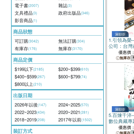
電子書
雜誌
(2007)
(3)
文具禮品
政府出版品
(3)
(346)
影音商品
(1)
商品狀態
滿額折
1.
引領為榮
可訂購
無法訂購
(3042)
(304)
公司：台灣
有庫存
無庫存
(176)
(3170)
典藏專題選輯
優惠價
無庫存
商品定價
$199以下
$200~$399
(2185)
(610)
$400~$599
$600~$799
(267)
(74)
$800以上
(210)
出版日期
2026年以後
2024~2025
(147)
(570)
滿額折
2022~2023
2020~2021
(434)
(281)
5.
百煉千淬
2018~2019
2017年以前
(208)
(1502)
數位典藏專
廠股份有限
優惠價
裝訂方式
碟)
無庫存