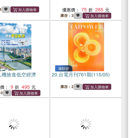
75
285
4
優惠價：
庫存：3
滿額折
人機搶進低空經濟
20.
台電月刊761期(115/05)
9
495
惠價：
庫存：2
0