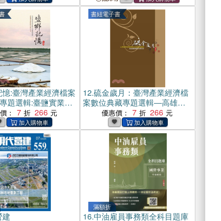
書
書紐電子書
記憶:臺灣產業經濟檔案
12.
硫金歲月：臺灣產業經濟檔
專題選輯:臺鹽實業股
案數位典藏專題選輯―高雄硫
司-印記五(電子書)
7
266
酸錏股份有限公司‧印記三(電子
7
266
惠價：
優惠價：
書)
滿額折
營建
16.
中油雇員事務類全科目題庫