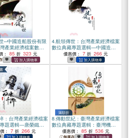
世─中國造船股份有限
4.
航領傳世：台灣產業經濟檔案
灣產業經濟檔案數位
數位典藏專題選輯―中國造船
選輯-印記九(附光碟)
85
323
股份有限公司‧印記九(電子書)
7
266
價：
優惠價：
存
書
滿額折
淬：台灣產業經濟檔案
8.
傳動世紀：臺灣產業經濟檔案
專題選輯―唐榮鐵工
數位典藏專題選輯：臺灣機械
限公司‧印記八(電子
7
266
股份有限公司印記七
85
536
惠價：
優惠價：
無庫存