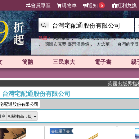
會員專區
購物車
通知
紅利兌換
5
、
、
熱搜：
東野圭吾
高希均教授回憶錄
The Odys
、
、
、
國際布克獎 臺灣漫遊錄
方念華
台灣的李登
文
簡體
三民東大
電子書
親
英國出版界指標大獎肯定！
/
台灣宅配通股份有限公司
宅配通股份有限公司
排序
書紐電子書