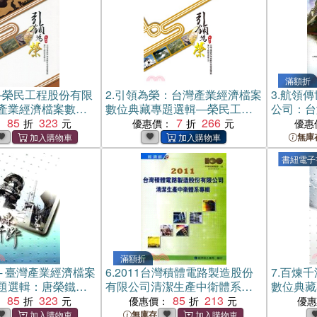
滿額折
─榮民工程股份有限
2.
引領為榮：台灣產業經濟檔案
3.
航領傳
產業經濟檔案數位
數位典藏專題選輯―榮民工程
公司：台
-印記十(附光碟)
85
323
股份有限公司‧印記十(電子書)
7
266
典藏專題
：
優惠價：
優惠
無庫
書紐電子
滿額折
─ 臺灣產業經濟檔案
6.
2011台灣積體電路製造股份
7.
百煉千
題選輯：唐榮鐵工
有限公司清潔生產中衛體系專
數位典藏
公司─印記八(附光
85
323
輯
85
213
廠股份有
：
優惠價：
優
書)
無庫存