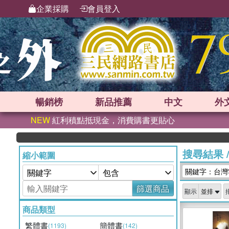
企業採購
會員登入
暢銷榜
新品
推薦
中文
外
NEW
紅利積點抵現金，消費購書更貼心
搜尋結果
縮小範圍
關鍵字：台灣
篩選商品
顯示
商品類型
繁體書
簡體書
(1193)
(142)