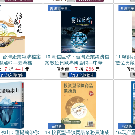
書紐電子書
書紐電子
：台灣產業經濟檔案
10.
電信巨擘：台灣產業經濟檔
11.
鹽鄉
題選輯―臺灣機械
案數位典藏專輯選輯―中華電
數位典藏
‧印記七(電子書)
7
441
信股份有限公司‧印記六(電子
7
266
份有限公
：
優惠價：
優
書)
滿額折
滿額折
場冰山：薩提爾帶你
14.
投資型保險商品業務員速成
15.
現代