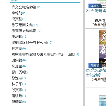
滿額折
鼎文公職名師群
(31)
21.
台灣建
李乾朗
(23)
漢寶德
(19)
優惠價
徐宗懋圖文館
(17)
無庫存
漂亮家居編輯部
(17)
康鍩錫
(15)
墨刻出版股份有限公司
(10)
林憲德
(9)
國家圖書館館藏發展及書目管理組 編輯
(8)
謝宗哲
(8)
滿額折
阮慶岳
(8)
25.
承先啟
原口秀昭
(7)
士訪談錄
徐逸鴻
(7)
無庫存
林子平
(7)
殷寶寧
(7)
蕭瓊瑞
(7)
傅朝卿
(6)