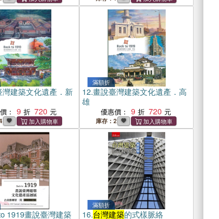
滿額折
臺灣建築文化遺產．新
12.
畫說臺灣建築文化遺產．高
雄
9
720
9
720
惠價：
優惠價：
4
庫存：2
滿額折
 to 1919畫說臺灣建築
16.
台灣建築
的式樣脈絡