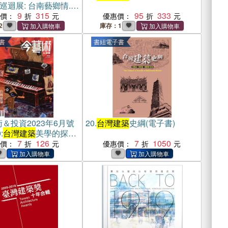
巡迴展: 台南藝鄉情.院
手冊
9
315
95
333
惠價：
優惠價：
2
庫存：1
書
書紐電子書
＆投資2023年6月號
20.
台灣建築
史綱(電子書)
:
台灣建築
美學的探問
築雙年展、X-site到
7
126
7
1050
惠價：
優惠價：
(電子書)