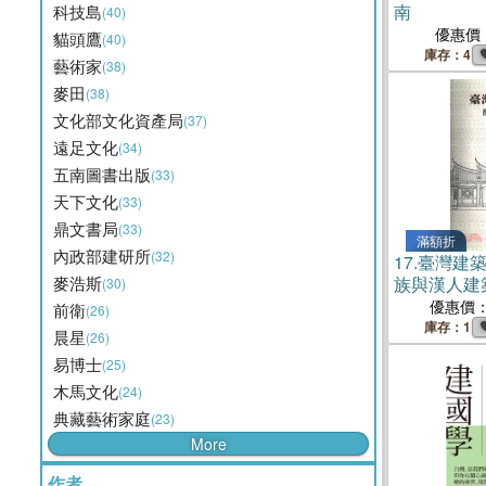
南
科技島
(40)
優惠價
貓頭鷹
(40)
庫存：4
藝術家
(38)
麥田
(38)
文化部文化資產局
(37)
遠足文化
(34)
五南圖書出版
(33)
天下文化
(33)
鼎文書局
(33)
滿額折
內政部建研所
(32)
17.
臺灣建
麥浩斯
族與漢人建
(30)
優惠價
前衛
(26)
庫存：1
晨星
(26)
易博士
(25)
木馬文化
(24)
典藏藝術家庭
(23)
More
作者