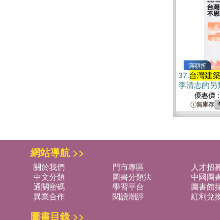
滿額折
37.
台灣建
李清志的另
優惠價
無庫存
網站導航 >>
關於我們
門市專區
人才招
中文分類
圖書分類法
中國圖
通關密碼
學習平台
圖書館採
異業合作
閱讀潮評
紅利兌
圖書目錄 >>