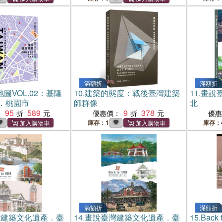
滿額折
滿額折
地圖VOL.02：基隆
10.
建築的態度：戰後臺灣建築
11.
畫說
．桃園市
師群像
北
95
589
9
378
：
優惠價：
優
庫存：1
庫存：
滿額折
滿額折
灣建築文化遺產．臺
14.
畫說臺灣建築文化遺產．臺
15.
Back