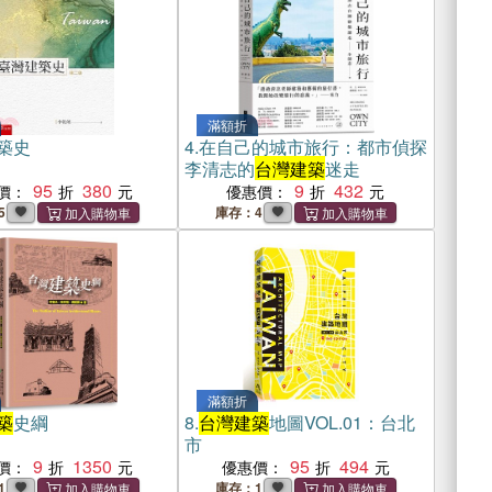
滿額折
築史
4.
在自己的城市旅行：都市偵探
李清志的
台灣建築
迷走
95
380
9
432
價：
優惠價：
5
庫存：4
滿額折
築
史綱
8.
台灣建築
地圖VOL.01：台北
市
9
1350
95
494
價：
優惠價：
1
庫存：1