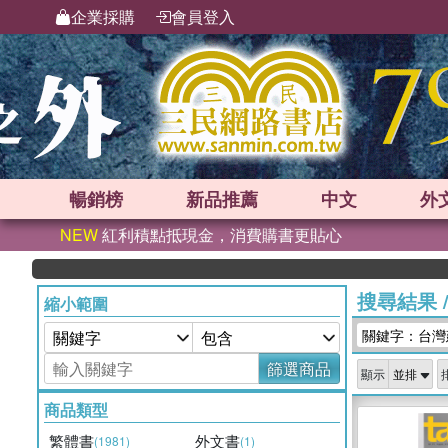
企業採購
會員登入
暢銷榜
新品
推薦
中文
外
NEW
紅利積點抵現金，消費購書更貼心
搜尋結果
縮小範圍
關鍵字：台灣
篩選商品
顯示
商品類型
繁體書
外文書
(1981)
(1)