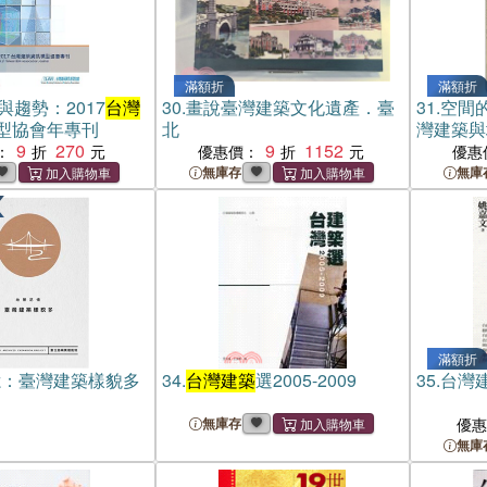
滿額折
滿額折
與趨勢：2017
台灣
30.
畫說臺灣建築文化遺產．臺
31.
空間的
型協會年專刊
北
灣建築與
9
270
9
1152
轉譯（簡
：
優惠價：
優惠
無庫存
無庫
滿額折
憶：臺灣建築樣貌多
34.
台灣建築
選2005-2009
35.
台灣
無庫存
優
無庫