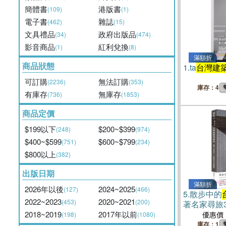
簡體書
港版書
(109)
(1)
電子書
雜誌
(462)
(15)
文具禮品
政府出版品
(34)
(474)
影音商品
紅利兌換
(1)
(8)
滿額折
商品狀態
1.
ta
台灣建
可訂購
無法訂購
(2236)
(353)
庫存：4
有庫存
無庫存
(736)
(1853)
商品定價
$199以下
$200~$399
(248)
(974)
$400~$599
$600~$799
(751)
(234)
$800以上
(382)
出版日期
滿額折
2026年以後
2024~2025
(127)
(466)
5.
散步中的
2022~2023
2020~2021
(453)
(200)
著名家尋旅
建築
2018~2019
2017年以前
優惠價
(198)
(1080)
庫存：1