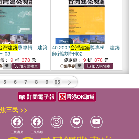
滿額折
台灣建築
獎專輯－建築
40.
2002
台灣建築
獎專輯－建築
刊03
師雜誌特刊02
9
378
9
378
惠價：
優惠價：
存
無庫存
5
6
7
8
9
65
焦三民 >>
三民書局
三民出版