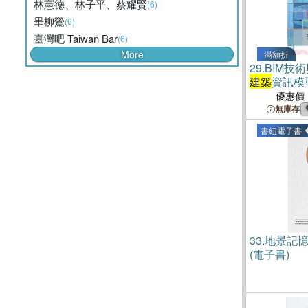
林憲德、林子平、蔡耀賢
(6)
畢柳鶯
(6)
臺灣吧 Taiwan Bar
(6)
More
滿額折
29.
BIM技術
建築
資訊模
優惠價
無庫存
書紐電子書
33.
地景記
(電子書)