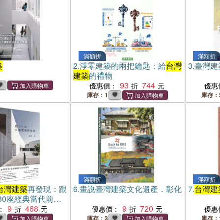
滿額折
滿額折
築
2.
淨零建築的兩把鑰匙：給
台灣
3.
臺灣建
建築
的禮物
93
744
優惠價：
優惠
庫存：1
庫存：
滿額折
滿額折
台灣建築
再發現：跟
6.
畫說臺灣建築文化遺產．彰化
7.
台灣建
30座經典當代前衛
9
468
9
720
：
優惠價：
優惠
庫存：3
庫存：