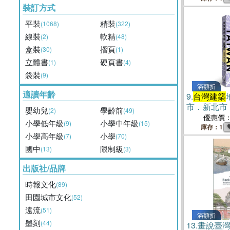
裝訂方式
平裝
精裝
(1068)
(322)
線裝
軟精
(2)
(48)
盒裝
摺頁
(30)
(1)
立體書
硬頁書
(1)
(4)
袋裝
(9)
滿額折
適讀年齡
9.
台灣建築
市．新北市
嬰幼兒
學齡前
(2)
(49)
優惠價
小學低年級
小學中年級
(9)
(15)
庫存：1
小學高年級
小學
(7)
(70)
國中
限制級
(13)
(3)
出版社/品牌
時報文化
(89)
田園城市文化
(52)
遠流
(51)
滿額折
墨刻
(44)
13.
畫說臺