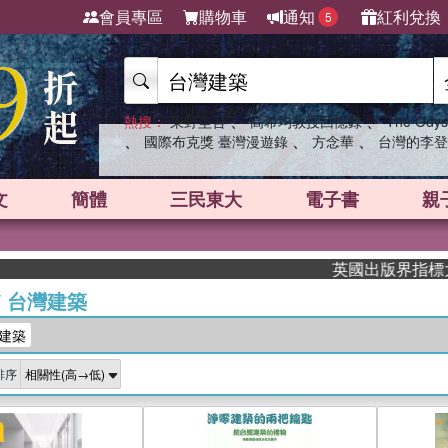
會員專區
購物車
通知
紅利兌換
5
、
、
熱搜：
東野圭吾
高希均教授回憶錄
The Odys
、
、
、
國際布克獎 臺灣漫遊錄
方念華
台灣的李登
文
簡體
三民東大
電子書
親
英國出版界指標大獎肯定！A.
/
台灣建築
建築
排序