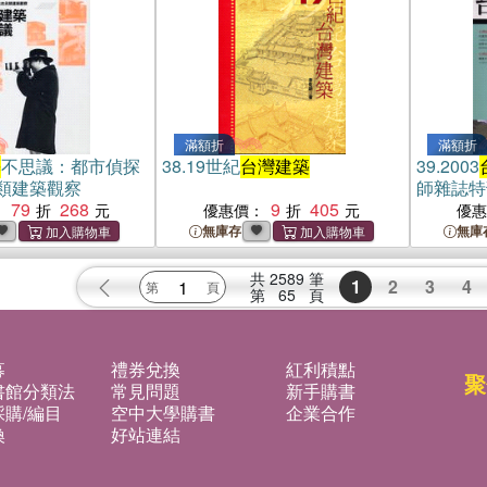
滿額折
滿額折
築
不思議：都市偵探
38.
19世紀
台灣建築
39.
2003
類建築觀察
師雜誌特
79
268
9
405
：
優惠價：
優
無庫存
無庫
共
2589
筆
1
2
3
4
第
65
頁
募
禮券兌換
紅利積點
聚
書館分類法
常見問題
新手購書
購/編目
空中大學購書
企業合作
換
好站連結