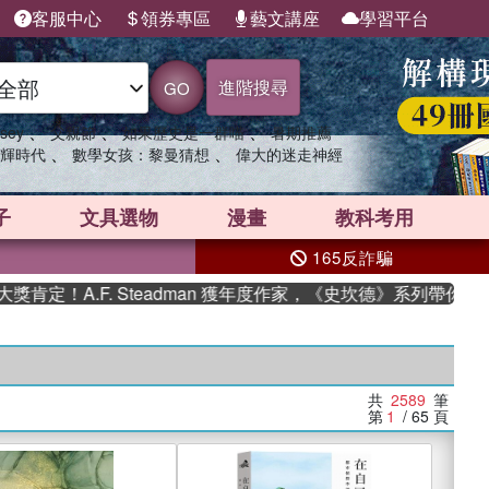
客服中心
領券專區
藝文講座
學習平台
進階搜尋
GO
、
、
、
sey
父親節
如果歷史是一群喵
暑期推薦
、
、
輝時代
數學女孩：黎曼猜想
偉大的迷走神經
子
文具選物
漫畫
教科考用
165反詐騙
F. Steadman 獲年度作家，《史坎德》系列帶你踏上熱血奇幻
共
2589
筆
第
1
/ 65
頁