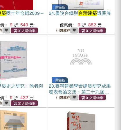
滿額折
建築
獎十年合輯2009～
24.
畫說台鐵與
台灣建築
遺產展
9
540
9
882
惠價：
優惠價：
存
無庫存
滿額折
建築史之研究：他者與
28.
臺灣建築學會建築研究成果
發表會論文集：第二十九屆第
9
432
二次
惠價：
無庫存
存