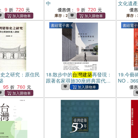
中
文化遺產
9
720
9
720
圖像導覽
：
優惠價：
優
庫存：2
庫存：
書紐電子書
書紐電子
築史之研究：原住民
18.
散步中的
台灣建築
再發現：
19.
今藝術
築
跟著名家尋旅30座經典當代前
NO．369
95
760
衛建築(電子書)
從威尼斯建
：
優
建築中心