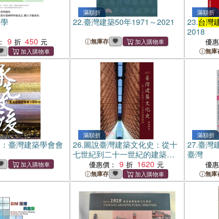
滿額折
滿額折
國學
22.
臺灣建築50年1971～2021
23.
台灣
2018
9
450
：
無庫存
優
無庫
滿額折
滿額折
後：臺灣建築學會會
26.
圖說臺灣建築文化史：從十
27.
臺灣
七世紀到二十一世紀的建築變
臺灣
遷
9
1620
優惠價：
優
無庫存
無庫