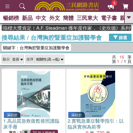
5
暢銷榜
新品
中文
外文
簡體
三民東大
電子書
親子
GO
大獎肯定！A.F. Steadman 獲年度作家，《史坎德》系列
搜尋結果
/
台灣胸腔暨重症加護醫學會
、
、
熱搜：
東野圭吾
The Odyssey
篩選
、
、
父親節
如果歷史是一群喵
暑期
關鍵字：台灣胸腔暨重症加護醫學會
、
、
推薦
國際布克獎 臺灣漫遊錄
方
、
、
念華
台灣的李登輝時代
數學女
共
16
筆
顯示
排序
、
孩：黎曼猜想
偉大的迷走神經
第
1
/ 1
頁
滿額折
滿額折
1.
高品質急救復甦後照護臨
2.
實戰急重症醫學指引：以
床手冊
臨床實例為前導
9
720
庫存：3