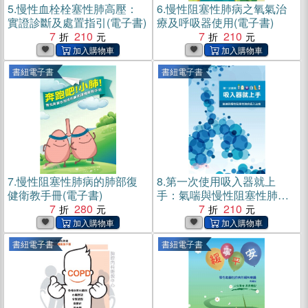
5.
慢性血栓栓塞性肺高壓：
6.
慢性阻塞性肺病之氧氣治
實證診斷及處置指引(電子書)
療及呼吸器使用(電子書)
7
210
7
210
書紐電子書
書紐電子書
7.
慢性阻塞性肺病的肺部復
8.
第一次使用吸入器就上
健衛教手冊(電子書)
手：氣喘與慢性阻塞性肺病
7
280
吸入治療(電子書)
7
210
書紐電子書
書紐電子書