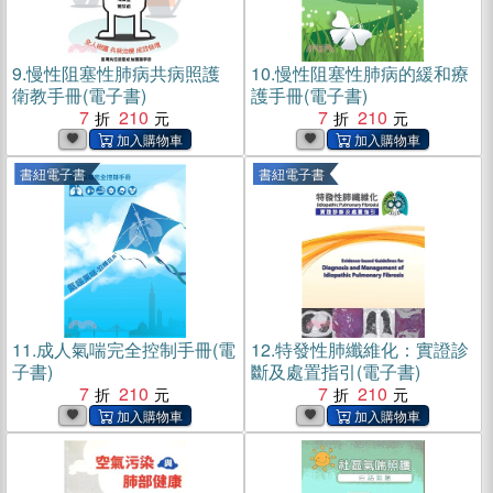
9.
慢性阻塞性肺病共病照護
10.
慢性阻塞性肺病的緩和療
衛教手冊(電子書)
護手冊(電子書)
7
210
7
210
書紐電子書
書紐電子書
11.
成人氣喘完全控制手冊(電
12.
特發性肺纖維化：實證診
子書)
斷及處置指引(電子書)
7
210
7
210