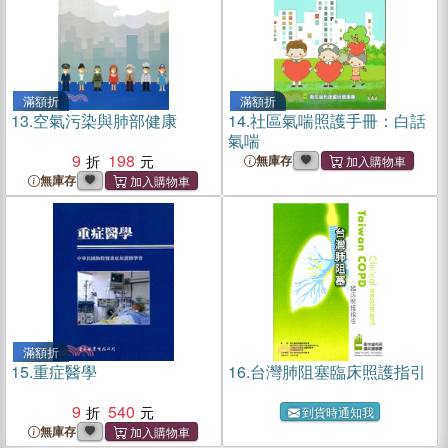
滿額折
滿額折
13.
空氣污染與肺部健康
14.
社區氣喘照護手冊：白話
氣喘
9
198
無庫存
無庫存
滿額折
15.
重症醫學
16.
台灣肺阻塞臨床照護指引
9
540
到貨時通知我
無庫存