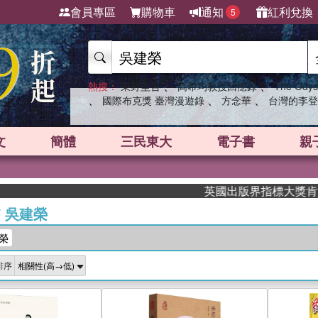
會員專區
購物車
通知
紅利兌換
5
、
、
熱搜：
東野圭吾
高希均教授回憶錄
The Odys
、
、
、
國際布克獎 臺灣漫遊錄
方念華
台灣的李登
文
簡體
三民東大
電子書
親
英國出版界指標大獎肯定！A.
/
吳建榮
榮
排序