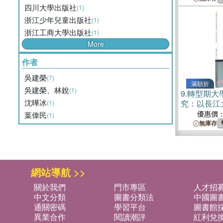
四川大學出版社
(1)
浙江少年兒童出版社
(1)
浙江工商大學出版社
(1)
More
作者
吳建榮
(7)
滿額折
吳建榮、林銳
(1)
9.
轉型期大
沈曄冰
究：以長江
(1)
書）
優惠價
葉偉民
(1)
無庫存
網站導航 >>
關於我們
門市專區
人才招
中文分類
圖書分類法
中國圖
通關密碼
學習平台
圖書館採
異業合作
閱讀潮評
紅利兌