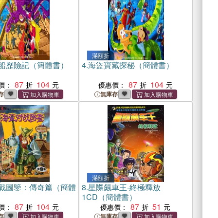
滿額折
船歷險記（簡體書）
4.
海盜寶藏探秘（簡體書）
87
104
87
104
價：
優惠價：
存
無庫存
滿額折
戰圖鑒：傳奇篇（簡體
8.
星際飆車王-終極釋放
1CD（簡體書）
87
104
87
51
價：
優惠價：
存
無庫存