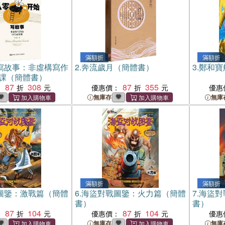
滿額折
滿額折
寫故事：非虛構寫作
2.
奔流歲月（簡體書）
3.
鄭和寶
修課（簡體書）
87
308
87
355
：
優惠價：
優惠
無庫存
無庫
滿額折
滿額折
圖鑒：激戰篇（簡體
6.
海盜對戰圖鑒：火力篇（簡體
7.
海盜對
書）
書）
87
104
87
104
：
優惠價：
優惠
無庫存
無庫