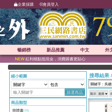
企業採購
會員登入
暢銷榜
新品
推薦
中文
外
NEW
紅利積點抵現金，消費購書更貼心
搜尋結果
縮小範圍
關鍵字：吳建
篩選商品
顯示
商品類型
簡體書
(10)