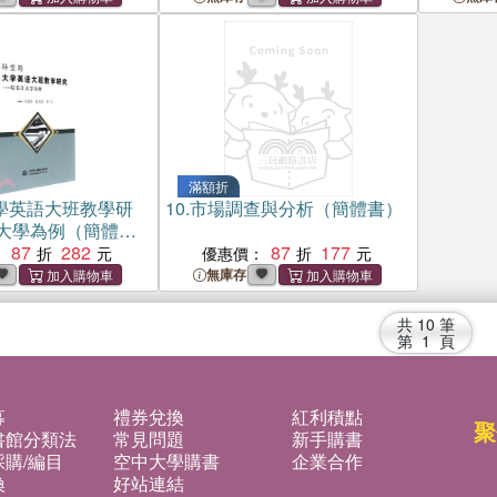
滿額折
學英語大班教學研
10.
市場調查與分析（簡體書）
大學為例（簡體
87
282
87
177
：
優惠價：
無庫存
共
10
筆
第
1
頁
募
禮券兌換
紅利積點
聚
書館分類法
常見問題
新手購書
購/編目
空中大學購書
企業合作
換
好站連結