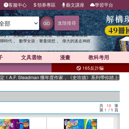
客服中心
領券專區
藝文講座
學習平台
進階搜尋
GO
、
、
、
sey
父親節
如果歷史是一群喵
暑期推薦
、
、
輝時代
數學女孩：黎曼猜想
偉大的迷走神經
子
文具選物
漫畫
教科考用
165反詐騙
F. Steadman 獲年度作家，《史坎德》系列帶你踏上熱血奇幻
共
10
筆
第
1
/ 1
頁