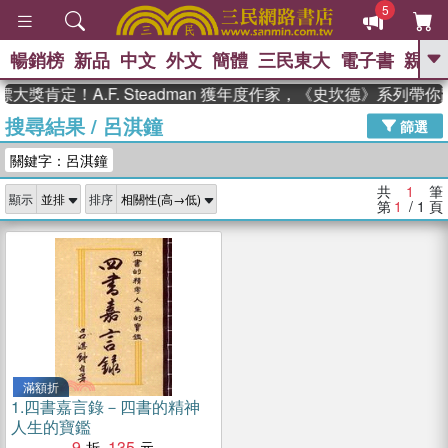
5
暢銷榜
新品
中文
外文
簡體
三民東大
電子書
親子
GO
大獎肯定！A.F. Steadman 獲年度作家，《史坎德》系列帶
搜尋結果
/
呂淇鐘
、
熱搜：
東野圭吾
高希均教授回憶錄
篩選
、
、
、
The Odyssey
父親節
如果歷
關鍵字：呂淇鐘
、
、
史是一群喵
暑期推薦
國際布克
、
、
獎 臺灣漫遊錄
方念華
台灣的李
共
1
筆
顯示
排序
、
、
登輝時代
數學女孩：黎曼猜想
第
1
/ 1
頁
偉大的迷走神經
滿額折
1.
四書嘉言錄－四書的精神
人生的寶鑑
9
135