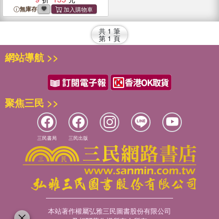
無庫存
共
1
筆
第
1
頁
網站導航 >>
聚焦三民 >>
三民書局
三民出版
本站著作權屬弘雅三民圖書股份有限公司