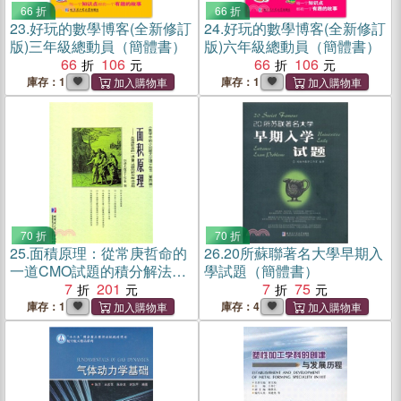
66 折
66 折
23.
好玩的數學博客(全新修訂
24.
好玩的數學博客(全新修訂
版)三年級總動員（簡體書）
版)六年級總動員（簡體書）
66
106
66
106
庫存：1
庫存：1
70 折
70 折
25.
面積原理：從常庚哲命的
26.
20所蘇聯著名大學早期入
一道CMO試題的積分解法談
學試題（簡體書）
起（簡體書）
7
201
7
75
庫存：1
庫存：4