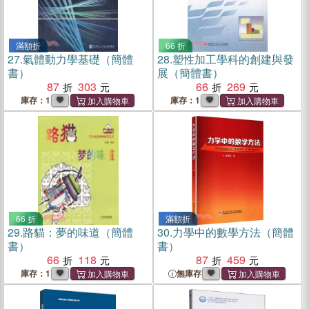
滿額折
66 折
27.
氣體動力學基礎（簡體
28.
塑性加工學科的創建與發
書）
展（簡體書）
87
303
66
269
庫存：1
庫存：1
66 折
滿額折
29.
路貓：夢的味道（簡體
30.
力學中的數學方法（簡體
書）
書）
66
118
87
459
庫存：1
無庫存