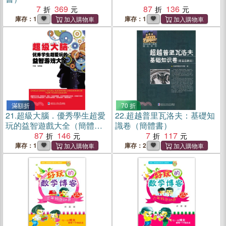
7
369
87
136
庫存：1
庫存：1
滿額折
70 折
21.
超級大腦．優秀學生超愛
22.
超越普里瓦洛夫：基礎知
玩的益智遊戲大全（簡體
識卷（簡體書）
書）
87
146
7
117
庫存：1
庫存：2