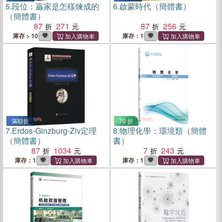
5.
段位：贏家是怎樣煉成的
6.
啟蒙時代（簡體書）
（簡體書）
87
271
87
256
庫存 > 10
庫存：1
滿額折
70 折
7.
Erdos-Ginzburg-Ziv定理
8.
物理化學：環境類（簡體
（簡體書）
書）
87
1034
7
243
庫存：1
庫存：1