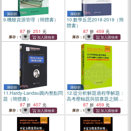
滿額折
滿額折
9.
機艙資源管理（簡體書）
10.
數學反思2018-2019（簡
體書）
87
251
87
459
庫存：1
庫存：2
滿額折
滿額折
11.
Hardy-Landau圓內整點問
12.
從分析解題過程學解題：
題（簡體書）
高考壓軸題與競賽題之關係
87
407
探究（簡體書）
87
459
庫存：1
庫存：1