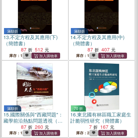
滿額折
滿額折
13.
不定方程及其應用(下)
14.
不定方程及其應用(中)
（簡體書）
（簡體書）
87
512
87
407
庫存：1
庫存：1
滿額折
70 折
15.
國際關係與"西藏問題"：
16.
東北國有林區職工家庭生
藏學前沿熱點問題透視（簡
計脆弱性研究（簡體書）
體書）
87
260
7
167
庫存：1
庫存：2