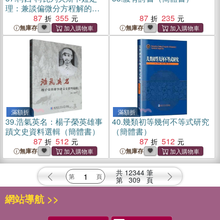
理：兼談偏微分方程解的存
在性問題（簡體書）
87
355
87
235
無庫存
無庫存
滿額折
滿額折
39.
浩氣英名：楊子榮英雄事
40.
幾類初等幾何不等式研究
蹟文史資料選輯（簡體書）
（簡體書）
87
512
87
512
無庫存
無庫存
共
12344
筆
第
309
頁
網站導航 >>