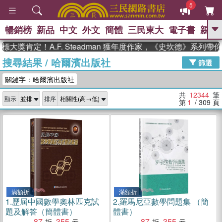
5
暢銷榜
新品
中文
外文
簡體
三民東大
電子書
親子
GO
定！A.F. Steadman 獲年度作家，《史坎德》系列帶你踏上
搜尋結果
/
哈爾濱出版社
、
熱搜：
東野圭吾
高希均教授回憶錄
篩選
、
、
、
The Odyssey
父親節
如果歷
關鍵字：哈爾濱出版社
、
、
史是一群喵
暑期推薦
國際布克
、
、
獎 臺灣漫遊錄
方念華
台灣的李
共
12344
筆
顯示
排序
、
、
登輝時代
數學女孩：黎曼猜想
第
1
/ 309
頁
偉大的迷走神經
滿額折
滿額折
1.
歷屆中國數學奧林匹克試
2.
羅馬尼亞數學問題集 （簡
題及解答（簡體書）
體書）
87
355
87
355