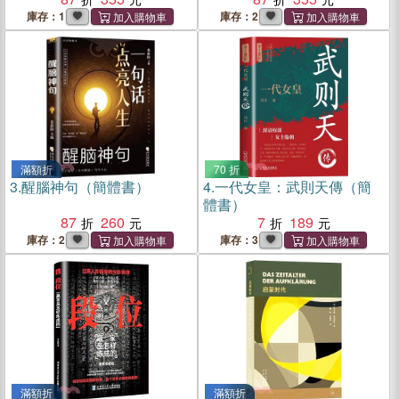
庫存：1
庫存：2
滿額折
70 折
3.
醒腦神句（簡體書）
4.
一代女皇：武則天傳（簡
體書）
87
260
7
189
庫存：2
庫存：3
滿額折
滿額折