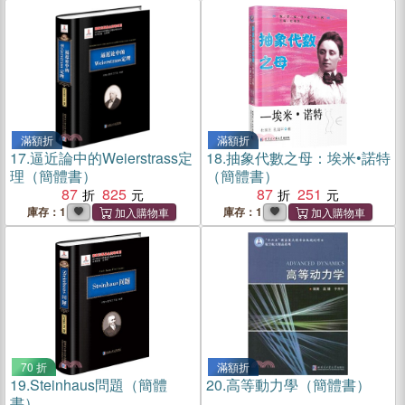
滿額折
滿額折
17.
逼近論中的Weierstrass定
18.
抽象代數之母：埃米•諾特
理（簡體書）
（簡體書）
87
825
87
251
庫存：1
庫存：1
70 折
滿額折
19.
Steinhaus問題（簡體
20.
高等動力學（簡體書）
書）