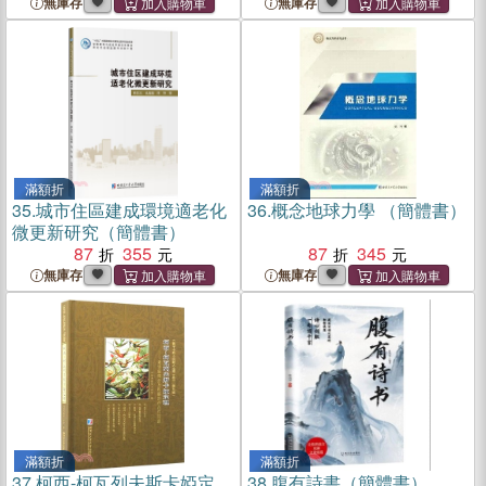
無庫存
無庫存
滿額折
滿額折
35.
城市住區建成環境適老化
36.
概念地球力學 （簡體書）
微更新研究（簡體書）
87
355
87
345
無庫存
無庫存
滿額折
滿額折
37.
柯西-柯瓦列夫斯卡婭定
38.
腹有詩書（簡體書）