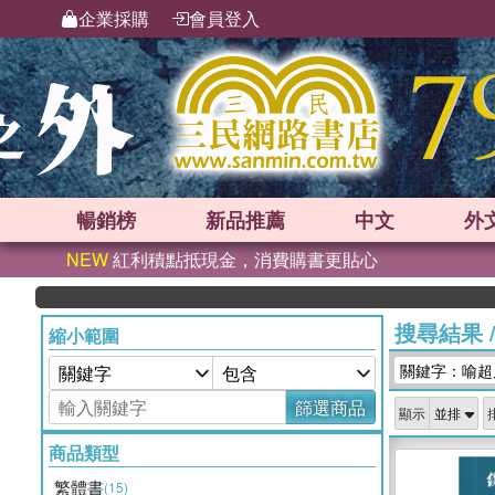
企業採購
會員登入
暢銷榜
新品
推薦
中文
外
NEW
紅利積點抵現金，消費購書更貼心
搜尋結果
縮小範圍
關鍵字：喻超
篩選商品
顯示
商品類型
繁體書
(15)