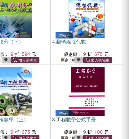
滿額折
積分（下）
4.
翻轉線性代數
9
594
9
675
惠價：
優惠價：
5
庫存：8
滿額折
程數學（上）
8.
工程數學公式手冊
9
675
9
180
惠價：
優惠價：
2
庫存：8