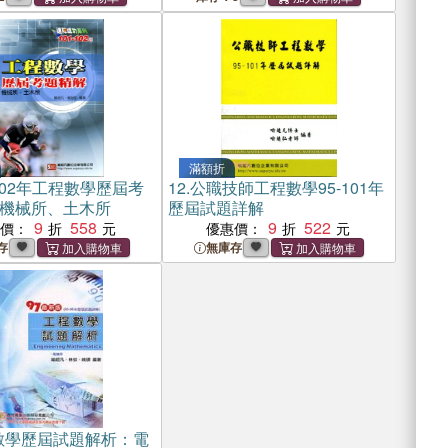
滿額折
-102年工程數學歷屆考
12.
公職技師工程數學95-101年
機械所、土木所
歷屆試題詳解
9
558
9
522
惠價：
優惠價：
存
無庫存
數學歷屆試題解析：電