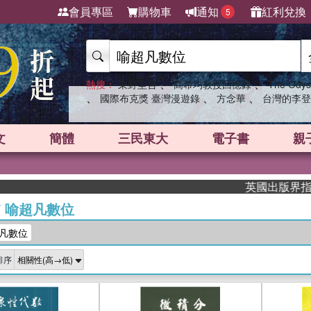
會員專區
購物車
通知
紅利兌換
5
、
、
熱搜：
東野圭吾
高希均教授回憶錄
The Odys
、
、
、
國際布克獎 臺灣漫遊錄
方念華
台灣的李登
文
簡體
三民東大
電子書
親
英國出版界指標大獎肯
/
喻超凡數位
凡數位
排序