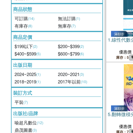
商品狀態
可訂購
無法訂購
(14)
(1)
有庫存
無庫存
(8)
(7)
滿額折
商品定價
1.
線性代數
$199以下
$200~$399
(2)
(2)
優惠價
$400~$599
$600~$799
(5)
(6)
庫存：5
出版日期
2024~2025
2020~2021
(1)
(3)
2018~2019
2017年以前
(1)
(10)
裝訂方式
平裝
(7)
滿額折
出版社/品牌
5.
翻轉微積
喻超凡數位
(12)
優惠價
鼎茂圖書
(3)
庫存：7