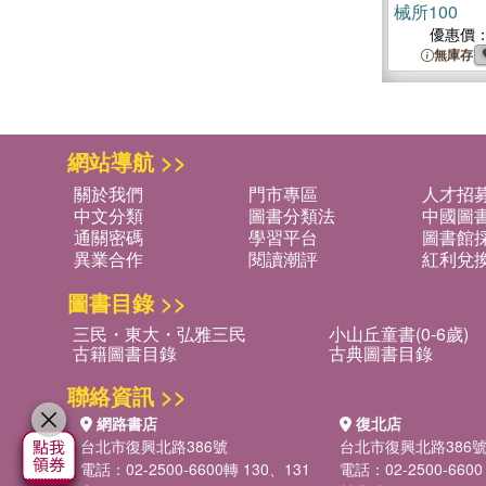
械所100
優惠價
無庫存
網站導航 >>
關於我們
門市專區
人才招
中文分類
圖書分類法
中國圖
通關密碼
學習平台
圖書館採
異業合作
閱讀潮評
紅利兌
圖書目錄 >>
三民・東大・弘雅三民
小山丘童書(0-6歲)
古籍圖書目錄
古典圖書目錄
聯絡資訊 >>
網路書店
復北店
台北市復興北路386號
台北市復興北路386
電話：02-2500-6600轉 130、131
電話：02-2500-6600