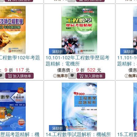
滿額折
滿額折
工程數學102年考題
10.
101-102年工程數學歷屆考
11.
101
題精解：電機所
題精解：
9
117
9
522
：
優惠價：
優
無庫存
無庫
滿額折
學歷屆考題精解：機
14.
工程數學試題解析：機械所
15.
工程