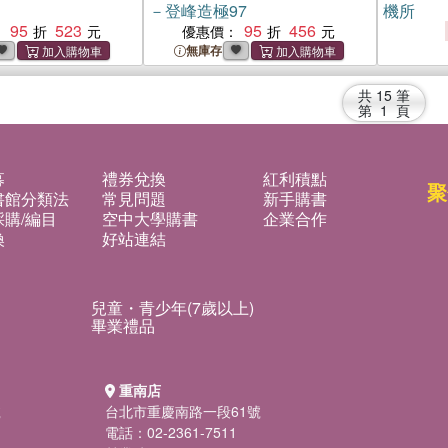
－登峰造極97
機所
95
523
95
456
：
優惠價：
無庫存
共
15
筆
第
1
頁
募
禮券兌換
紅利積點
聚
書館分類法
常見問題
新手購書
購/編目
空中大學購書
企業合作
換
好站連結
兒童・青少年(7歲以上)
畢業禮品
重南店
號
台北市重慶南路一段61號
電話：02-2361-7511