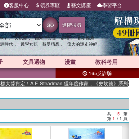
客服中心
領券專區
藝文講座
學習平台
進階搜尋
GO
、
、
、
sey
父親節
如果歷史是一群喵
暑期推薦
、
、
輝時代
數學女孩：黎曼猜想
偉大的迷走神經
子
文具選物
漫畫
教科考用
165反詐騙
定！A.F. Steadman 獲年度作家，《史坎德》系列帶你踏
共
15
筆
第
1
/ 1
頁