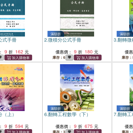
滿額折
滿額折
公式手冊
2.
微積分公式手冊
3.
翻轉微
9
162
9
180
：
優惠價：
優
庫存：6
庫存：
滿額折
滿額折
分（上）
6.
翻轉工程數學（下）
7.
翻轉工
9
594
9
675
：
優惠價：
優
庫存：3
庫存：