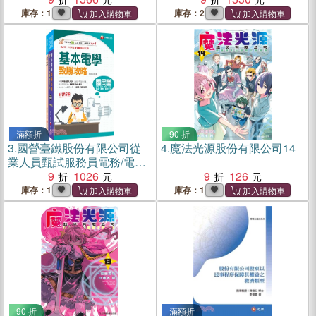
庫存：1
庫存：2
滿額折
90 折
3.
國營臺鐵股份有限公司從
4.
魔法光源股份有限公司14
業人員甄試服務員電務/電力/
電機課文版套書（共二冊）
9
1026
9
126
庫存：1
庫存：1
90 折
滿額折