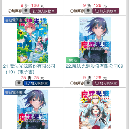
9
126
9
126
無庫存
無庫存
書紐電子書
90 折
21.
魔法光源股份有限公司
22.
魔法光源股份有限公司09
（10）(電子書)
75
75
9
126
無庫存
書紐電子書