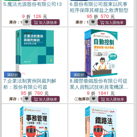
5.
魔法光源股份有限公司13
6.
股份有限公司股東以民事
程序保障其權益之救濟類型
9
126
95
570
庫存：1
庫存：1
滿額折
滿額折
7.
企業法制實例與裁判解
8.
國營臺鐵股份有限公司從
析：股份有限公司篇
業人員甄試技術員電機課文
95
760
版套書（共四冊）
9
1841
庫存：1
無庫存