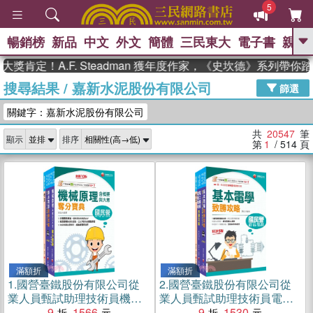
5
暢銷榜
新品
中文
外文
簡體
三民東大
電子書
親子
GO
！A.F. Steadman 獲年度作家，《史坎德》系列帶你踏上熱
搜尋結果
/
嘉新水泥股份有限公司
、
熱搜：
東野圭吾
高希均教授回憶錄
篩選
、
、
、
The Odyssey
父親節
如果歷
關鍵字：嘉新水泥股份有限公司
、
、
史是一群喵
暑期推薦
國際布克
、
、
獎 臺灣漫遊錄
方念華
台灣的李
共
20547
筆
顯示
排序
、
、
登輝時代
數學女孩：黎曼猜想
第
1
/ 514
頁
偉大的迷走神經
滿額折
滿額折
1.
國營臺鐵股份有限公司從
2.
國營臺鐵股份有限公司從
業人員甄試助理技術員機械
業人員甄試助理技術員電機
課文版套書（共三冊）
9
1566
課文版套書（三冊）
9
1530