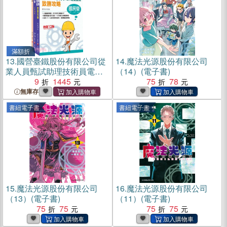
滿額折
13.
國營臺鐵股份有限公司從
14.
魔法光源股份有限公司
業人員甄試助理技術員電務/
（14）(電子書)
電力課文版套書（共三冊）
9
1445
75
78
無庫存
書紐電子書
書紐電子書
15.
魔法光源股份有限公司
16.
魔法光源股份有限公司
（13）(電子書)
（11）(電子書)
75
75
75
75