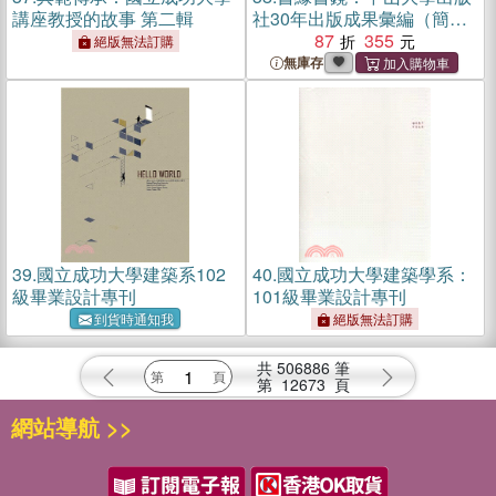
講座教授的故事 第二輯
社30年出版成果彙編（簡體
書）
87
355
絕版無法訂購
無庫存
39.
國立成功大學建築系102
40.
國立成功大學建築學系：
級畢業設計專刊
101級畢業設計專刊
到貨時通知我
絕版無法訂購
共
506886
筆
第
12673
頁
網站導航 >>