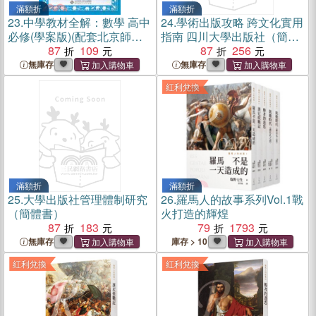
滿額折
滿額折
23.
中學教材全解：數學 高中
24.
學術出版攻略 跨文化實用
必修(學案版)(配套北京師範
指南 四川大學出版社（簡體
大學出版社實驗教科書)（簡
87
109
書）
87
256
體書）
無庫存
無庫存
紅利兌換
滿額折
滿額折
25.
大學出版社管理體制研究
26.
羅馬人的故事系列Vol.1戰
（簡體書）
火打造的輝煌
87
183
79
1793
無庫存
庫存 > 10
紅利兌換
紅利兌換