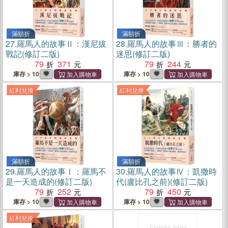
滿額折
滿額折
27.
羅馬人的故事Ⅱ：漢尼拔
28.
羅馬人的故事Ⅲ：勝者的
戰記(修訂二版)
迷思(修訂二版)
79
371
79
244
庫存 > 10
庫存 > 10
紅利兌換
紅利兌換
滿額折
滿額折
29.
羅馬人的故事Ⅰ：羅馬不
30.
羅馬人的故事Ⅳ：凱撒時
是一天造成的(修訂二版)
代(盧比孔之前)(修訂二版)
79
252
79
450
庫存 > 10
庫存 > 10
紅利兌換