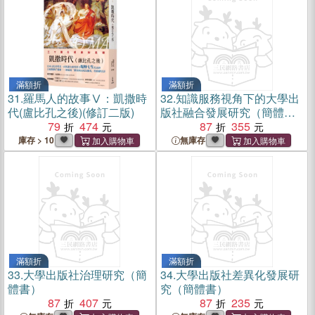
滿額折
滿額折
31.
羅馬人的故事Ⅴ：凱撒時
32.
知識服務視角下的大學出
代(盧比孔之後)(修訂二版)
版社融合發展研究（簡體
79
474
書）
87
355
庫存 > 10
無庫存
滿額折
滿額折
33.
大學出版社治理研究（簡
34.
大學出版社差異化發展研
體書）
究（簡體書）
87
407
87
235