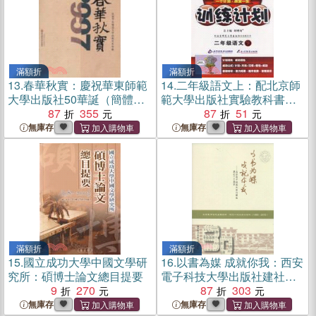
滿額折
滿額折
13.
春華秋實：慶祝華東師範
14.
二年級語文上：配北京師
大學出版社50華誕（簡體
範大學出版社實驗教科書：
書）
87
355
成功訓練計劃（簡體書）
87
51
無庫存
無庫存
滿額折
滿額折
15.
國立成功大學中國文學研
16.
以書為媒 成就你我：西安
究所：碩博士論文總目提要
電子科技大學出版社建社三
9
270
十周年（簡體書）
87
303
無庫存
無庫存