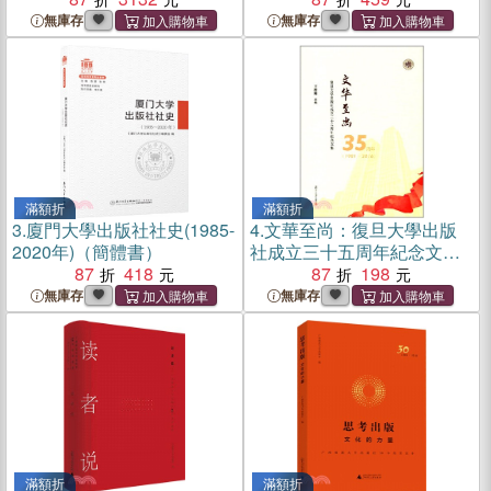
無庫存
無庫存
滿額折
滿額折
3.
廈門大學出版社社史(1985-
4.
文華至尚：復旦大學出版
2020年)（簡體書）
社成立三十五周年紀念文集
87
418
（簡體書）
87
198
無庫存
無庫存
滿額折
滿額折