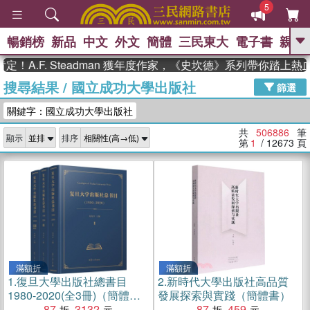
5
暢銷榜
新品
中文
外文
簡體
三民東大
電子書
親子
GO
F. Steadman 獲年度作家，《史坎德》系列帶你踏上熱血奇幻
搜尋結果
/
國立成功大學出版社
、
熱搜：
東野圭吾
高希均教授回憶錄
篩選
、
、
、
The Odyssey
父親節
花開錦
關鍵字：國立成功大學出版社
、
、
、
繡
暑期推薦
方念華
台灣的
、
李登輝時代
數學女孩：黎曼猜想
共
506886
筆
顯示
排序
、
、
偉大的迷走神經
如果歷史是一
第
1
/ 12673
頁
、
群喵
臺灣漫遊錄
滿額折
滿額折
1.
復旦大學出版社總書目
2.
新時代大學出版社高品質
1980-2020(全3冊)（簡體
發展探索與實踐（簡體書）
書）
87
3132
87
459