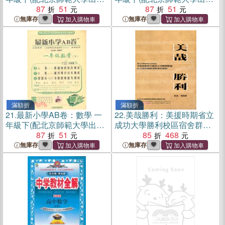
社實驗教科書)（簡體書）
87
51
社實驗教科書)（簡體書）
87
51
無庫存
無庫存
滿額折
滿額折
21.
最新小學AB卷：數學 一
22.
美哉勝利：美援時期省立
年級下(配北京師範大學出版
成功大學勝利校區宿舍群與
社實驗教科書)（簡體書）
87
51
總圖書館建設歷程
85
468
無庫存
無庫存