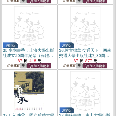
無庫存
無庫存
滿額折
滿額折
35.
幽幽書香：上海大學出版
36.
竢實揚華 交通天下：西南
社成立20周年紀念（簡體
交通大學出版社建社30周年
書）
87
418
（簡體書）
87
877
無庫存
無庫存
滿額折
37.
典範傳承：國立成功大學
38.
書緣書鏡：中山大學出版