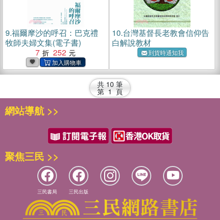
9.
福爾摩沙的呼召：巴克禮
10.
台灣基督長老教會信仰告
牧師夫婦文集(電子書)
白解說教材
7
252
到貨時通知我
共
10
筆
第
1
頁
網站導航 >>
聚焦三民 >>
三民書局
三民出版