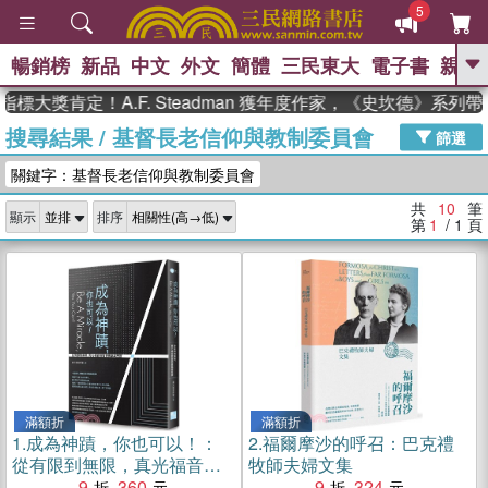
5
暢銷榜
新品
中文
外文
簡體
三民東大
電子書
親子
GO
大獎肯定！A.F. Steadman 獲年度作家，《史坎德》系列
搜尋結果
/
基督長老信仰與教制委員會
、
、
熱搜：
東野圭吾
The Odyssey
篩選
、
、
、
父親節
花開錦繡
暑期推薦
關鍵字：基督長老信仰與教制委員會
、
、
方念華
台灣的李登輝時代
數學
、
女孩：黎曼猜想
偉大的迷走神經
共
10
筆
顯示
排序
、
、
如果歷史是一群喵
臺灣漫遊錄
第
1
/ 1
頁
滿額折
滿額折
1.
成為神蹟，你也可以！：
2.
福爾摩沙的呼召：巴克禮
從有限到無限，真光福音教
牧師夫婦文集
會的勇氣與見證
9
360
9
324