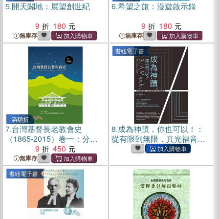
5.
開天闢地：展望創世紀
6.
希望之旅：漫遊啟示錄
9
180
9
180
無庫存
無庫存
書紐電子書
滿額折
7.
台灣基督長老教會史
8.
成為神蹟，你也可以！：
（1865-2015）卷一：分期
從有限到無限，真光福音教
史
9
450
會的勇氣與見證(電子書)
無庫存
書紐電子書