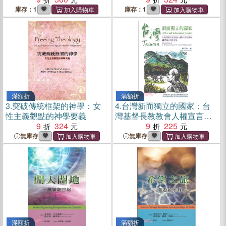
庫存：1
庫存：1
滿額折
滿額折
3.
突破傳統框架的神學：女
4.
台灣新而獨立的國家：台
性主義觀點的神學要義
灣基督長教教會人權宣言聖
9
324
經與神學論述
9
225
無庫存
無庫存
滿額折
滿額折