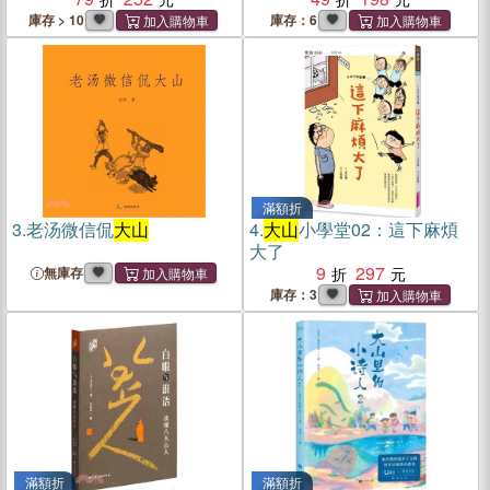
庫存 > 10
庫存：6
滿額折
3.
老汤微信侃
大山
4.
大山
小學堂02：這下麻煩
大了
9
297
無庫存
庫存：3
滿額折
滿額折