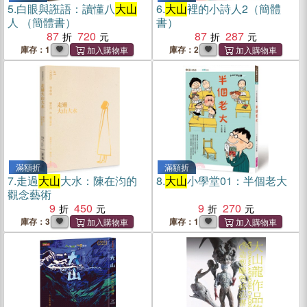
5.
白眼與誑語：讀懂八
大山
6.
大山
裡的小詩人2（簡體
人 （簡體書）
書）
87
720
87
287
庫存：1
庫存：2
滿額折
滿額折
7.
走過
大山
大水：陳在汮的
8.
大山
小學堂01：半個老大
觀念藝術
9
450
9
270
庫存：3
庫存：1