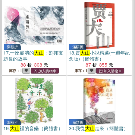
滿額折
滿額折
17.
一座崩潰的
大山
：劉邦友
18.
賈
大山
小說精選(十週年紀
縣長的故事
念版)（簡體書）
88
308
87
355
庫存：1
庫存：1
滿額折
滿額折
19.
大山
裡的音樂（簡體書）
20.
我從
大山
走來（簡體書）