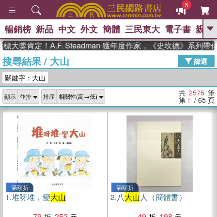
5
暢銷榜
新品
中文
外文
簡體
三民東大
電子書
親子
GO
定！A.F. Steadman 獲年度作家，《史坎德》系列帶你踏上
搜尋結果
/
大山
、
熱搜：
東野圭吾
高希均教授回憶錄
篩選
、
、
、
The Odyssey
父親節
如果歷
關鍵字：大山
、
、
史是一群喵
暑期推薦
國際布克
、
、
獎 臺灣漫遊錄
方念華
台灣的李
共
2575
筆
顯示
排序
、
、
登輝時代
數學女孩：黎曼猜想
第
1
/ 65
頁
偉大的迷走神經
滿額折
滿額折
1.
堆呀堆，變
大山
2.
八
大山
人（簡體書）
79
252
49
198