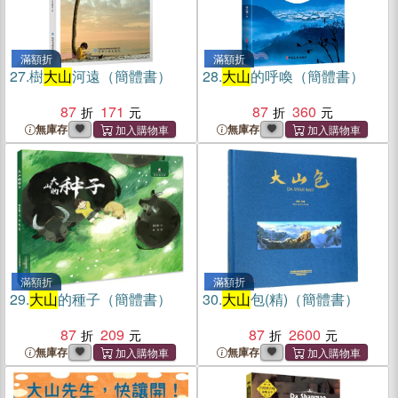
滿額折
滿額折
27.
樹
大山
河遠（簡體書）
28.
大山
的呼喚（簡體書）
87
171
87
360
無庫存
無庫存
滿額折
滿額折
29.
大山
的種子（簡體書）
30.
大山
包(精)（簡體書）
87
209
87
2600
無庫存
無庫存