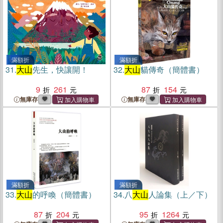
滿額折
滿額折
31.
大山
先生，快讓開！
32.
大山
貓傳奇（簡體書）
9
261
87
154
無庫存
無庫存
滿額折
滿額折
33.
大山
的呼喚（簡體書）
34.
八
大山
人論集（上／下）
87
204
95
1264