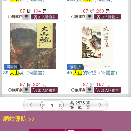
87
104
87
260
無庫存
無庫存
滿額折
滿額折
39.
大山
魂（簡體書）
40.
大山
的守望（簡體書）
87
204
87
167
無庫存
無庫存
共
2575
筆
第
65
頁
網站導航 >>