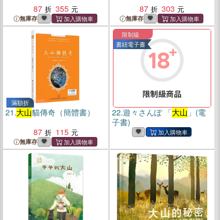
87
355
87
303
無庫存
無庫存
限制級
書紐電子書
滿額折
21.
大山
貓傳奇（簡體書）
22.
遊々さんぽ 「
大山
」(電
子書)
87
115
無庫存