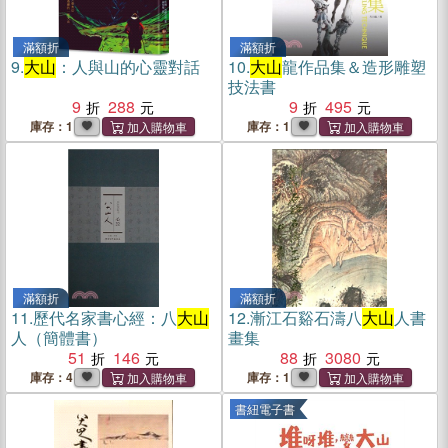
滿額折
滿額折
9.
大山
：人與山的心靈對話
10.
大山
龍作品集＆造形雕塑
技法書
9
288
9
495
庫存：1
庫存：1
滿額折
滿額折
11.
歷代名家書心經：八
大山
12.
漸江石谿石濤八
大山
人書
人（簡體書）
畫集
51
146
88
3080
庫存：4
庫存：1
書紐電子書