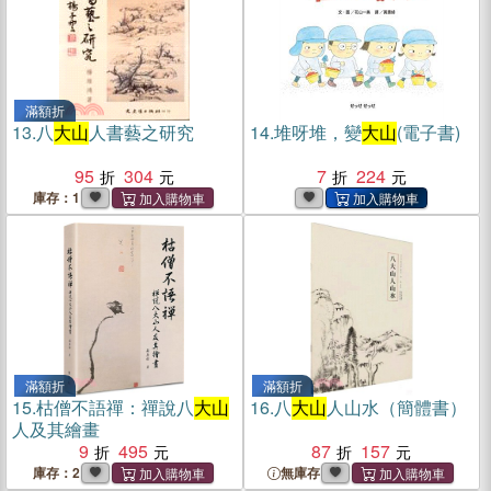
滿額折
13.
八
大山
人書藝之研究
14.
堆呀堆，變
大山
(電子書)
95
304
7
224
庫存：1
滿額折
滿額折
15.
枯僧不語禪：禪說八
大山
16.
八
大山
人山水（簡體書）
人及其繪畫
9
495
87
157
庫存：2
無庫存