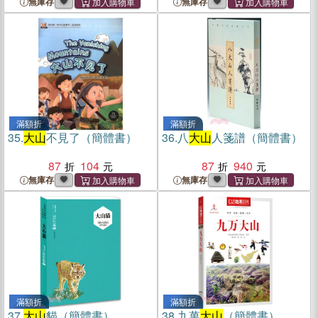
無庫存
無庫存
滿額折
滿額折
35.
大山
不見了（簡體書）
36.
八
大山
人箋譜（簡體書）
87
104
87
940
無庫存
無庫存
滿額折
滿額折
37.
大山
貓（簡體書）
38.
九萬
大山
（簡體書）