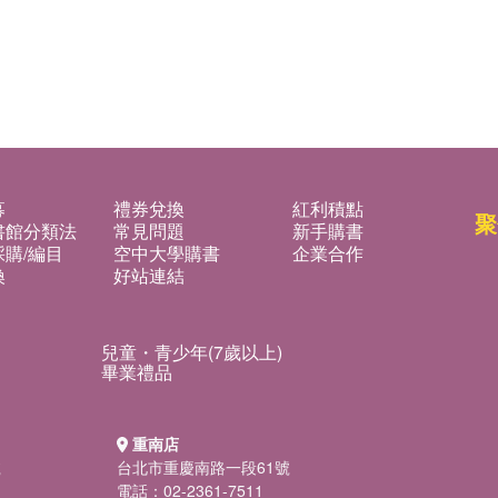
募
禮券兌換
紅利積點
聚
書館分類法
常見問題
新手購書
購/編目
空中大學購書
企業合作
換
好站連結
兒童・青少年(7歲以上)
畢業禮品
重南店
號
台北市重慶南路一段61號
電話：02-2361-7511