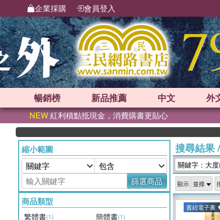
企業採購
會員登入
暢銷榜
新品
推薦
中文
外
NEW
紅利積點抵現金，消費購書更貼心
搜尋結果
縮小範圍
關鍵字：大度
篩選商品
顯示
商品類型
書紐電子書
繁體書
簡體書
(1)
(1)