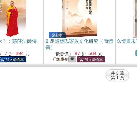
滿額折
大千：慈莊法師傳
2.
即墨藍氏家族文化研究（簡體
3.
情畫未
書）
7
294
87
564
：
優惠價：
無庫存
共
3
筆
第
1
頁