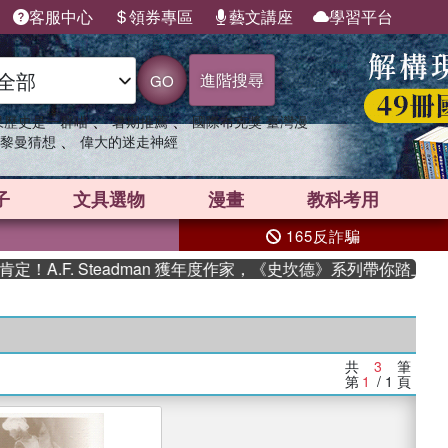
客服中心
領券專區
藝文講座
學習平台
進階搜尋
GO
、
、
果歷史是一群喵
暑期推薦
國際布克獎 臺灣漫
、
黎曼猜想
偉大的迷走神經
子
文具選物
漫畫
教科考用
165反詐騙
A.F. Steadman 獲年度作家，《史坎德》系列帶你踏上熱血
共
3
筆
第
1
/ 1
頁