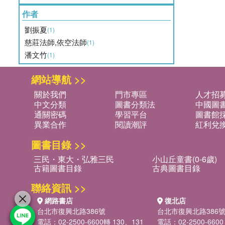
作者
劉振夏
(1)
慈莊法師,依空法師
(1)
潘文竹
(1)
網站導航 >>
關於我們
門市專區
人才招
中文分類
圖書分類法
中國圖
通關密碼
學習平台
圖書館採
異業合作
閱讀潮評
紅利兌
圖書目錄 >>
三民・東大・弘雅三民
小山丘童書(0-6歲)
古籍圖書目錄
古典圖書目錄
聯絡資訊 >>
網路書店
復北店
台北市復興北路386號
台北市復興北路386
電話：02-2500-6600轉 130、131
電話：02-2500-6600