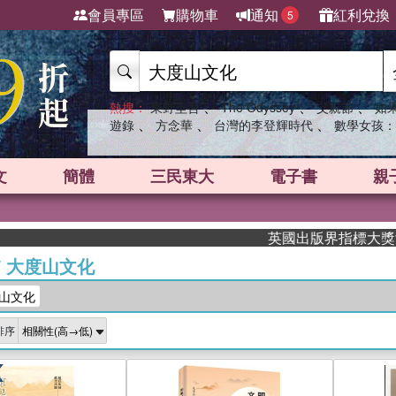
會員專區
購物車
通知
紅利兌換
5
、
、
、
熱搜：
東野圭吾
The Odyssey
父親節
如
、
、
、
遊錄
方念華
台灣的李登輝時代
數學女孩：
文
簡體
三民東大
電子書
親
英國出版界指標大獎肯定！
/
大度山文化
山文化
排序