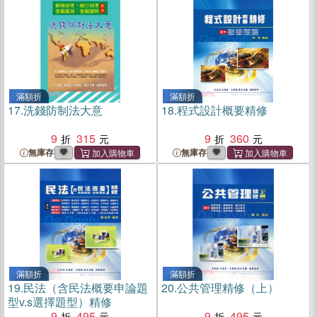
滿額折
滿額折
17.
洗錢防制法大意
18.
程式設計概要精修
9
315
9
360
無庫存
無庫存
滿額折
滿額折
19.
民法（含民法概要申論題
20.
公共管理精修（上）
型v.s選擇題型）精修
9
495
9
495