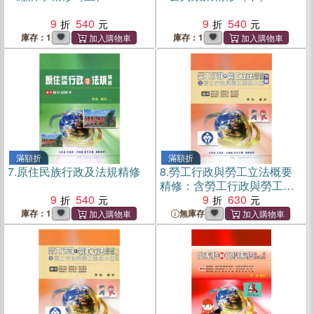
9
540
9
540
庫存：1
庫存：1
滿額折
滿額折
7.
原住民族行政及法規精修
8.
勞工行政與勞工立法概要
精修：含勞工行政與勞工法
9
540
規大意（下）
9
630
庫存：1
無庫存