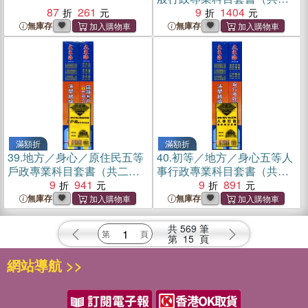
87
261
冊）
9
1404
無庫存
無庫存
滿額折
滿額折
39.
地方／身心／原住民五等
40.
初等／地方／身心五等人
戶政專業科目套書（共二
事行政專業科目套書（共二
冊）
9
941
冊）
9
891
無庫存
無庫存
共
569
筆
第
15
頁
網站導航 >>