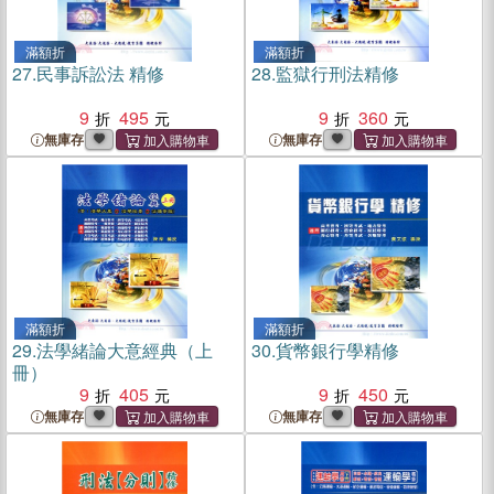
滿額折
滿額折
27.
民事訴訟法 精修
28.
監獄行刑法精修
9
495
9
360
無庫存
無庫存
滿額折
滿額折
29.
法學緒論大意經典（上
30.
貨幣銀行學精修
冊）
9
405
9
450
無庫存
無庫存