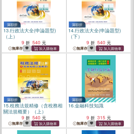
滿額折
滿額折
13.
行政法大全(申論題型)
14.
行政法大全(申論題型)
（上）
（下）
9
540
9
540
無庫存
無庫存
滿額折
滿額折
15.
稅務法規精修（含稅務相
16.
金融科技知識
關法規概要）（上）
9
540
9
315
無庫存
無庫存