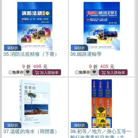
滿額折
滿額折
35.
消防法規精修（下冊）
36.
鐵路運輸學
9
495
9
405
無庫存
無庫存
滿額折
滿額折
37.
溫暖的海水（簡體書）
38.
初等／地方／身心五等一
般行政專業科目套書（共三