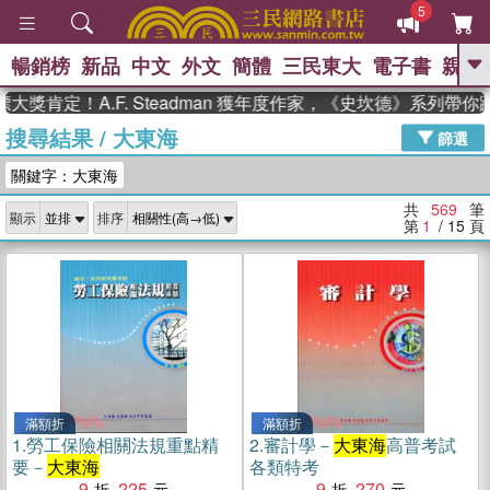
5
暢銷榜
新品
中文
外文
簡體
三民東大
電子書
親子
GO
！A.F. Steadman 獲年度作家，《史坎德》系列帶你踏上熱
搜尋結果
/
大東海
、
、
熱搜：
東野圭吾
The Odyssey
篩選
、
、
父親節
如果歷史是一群喵
暑期
關鍵字：大東海
、
、
推薦
國際布克獎 臺灣漫遊錄
方
、
、
念華
台灣的李登輝時代
數學女
共
569
筆
顯示
排序
、
孩：黎曼猜想
偉大的迷走神經
第
1
/ 15
頁
滿額折
滿額折
1.
勞工保險相關法規重點精
2.
審計學－
大東海
高普考試
要－
大東海
各類特考
9
225
9
270