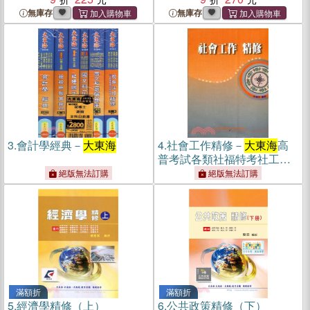
無庫存
無庫存
3.
會計學經典－
大東海
4.
社會工作精修－
大東海
高
普考試各類社福特考社工師
考照
絕版無法訂購
絕版無法訂購
滿額折
滿額折
5.
經濟學精修（上）
6.
公共政策精修（下）