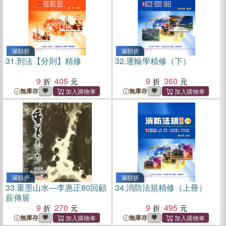
滿額折
滿額折
31.
刑法【分則】精修
32.
運輸學精修（下）
9
405
9
360
無庫存
無庫存
滿額折
滿額折
33.
重墨山水―李惠正80回顧
34.
消防法規精修（上冊）
薪傳展
9
270
9
495
無庫存
無庫存