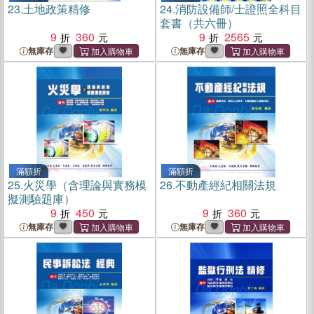
23.
土地政策精修
24.
消防設備師/士證照全科目
套書（共六冊）
9
360
9
2565
無庫存
無庫存
滿額折
滿額折
25.
火災學（含理論與實務模
26.
不動產經紀相關法規
擬測驗題庫）
9
450
9
360
無庫存
無庫存