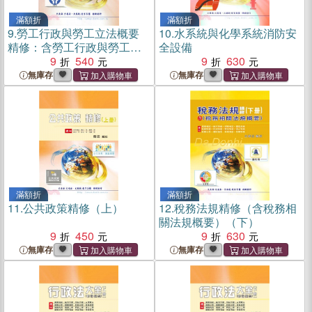
滿額折
滿額折
9.
勞工行政與勞工立法概要
10.
水系統與化學系統消防安
精修：含勞工行政與勞工法
全設備
規大意（上）
9
540
9
630
無庫存
無庫存
滿額折
滿額折
11.
公共政策精修（上）
12.
稅務法規精修（含稅務相
關法規概要）（下）
9
450
9
630
無庫存
無庫存