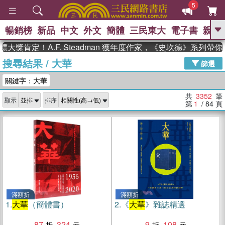
5
暢銷榜
新品
中文
外文
簡體
三民東大
電子書
親子
GO
！A.F. Steadman 獲年度作家，《史坎德》系列帶你踏上熱
搜尋結果
/
大華
、
熱搜：
東野圭吾
高希均教授回憶錄
篩選
、
、
、
The Odyssey
父親節
如果歷
關鍵字：大華
、
、
史是一群喵
暑期推薦
國際布克
、
、
獎 臺灣漫遊錄
方念華
台灣的李
共
3352
筆
顯示
排序
、
、
登輝時代
數學女孩：黎曼猜想
第
1
/ 84
頁
偉大的迷走神經
滿額折
滿額折
1.
大華
（簡體書）
2.
《
大華
》雜誌精選
87
324
9
108