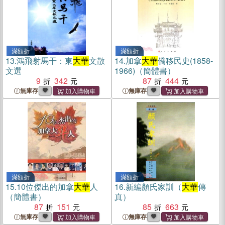
滿額折
滿額折
13.
鴻飛射馬干：東
大華
文散
14.
加拿
大華
僑移民史(1858-
文選
1966)（簡體書）
9
342
87
444
無庫存
無庫存
滿額折
滿額折
15.
10位傑出的加拿
大華
人
16.
新編顏氏家訓（
大華
傳
（簡體書）
真）
87
151
85
663
無庫存
無庫存