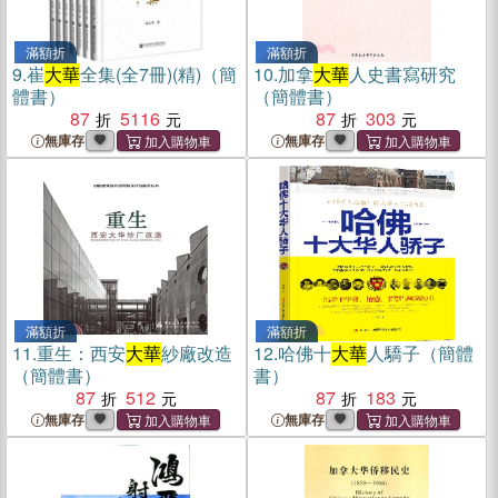
滿額折
滿額折
9.
崔
大華
全集(全7冊)(精)（簡
10.
加拿
大華
人史書寫研究
體書）
（簡體書）
87
5116
87
303
無庫存
無庫存
滿額折
滿額折
11.
重生：西安
大華
紗廠改造
12.
哈佛十
大華
人驕子（簡體
（簡體書）
書）
87
512
87
183
無庫存
無庫存