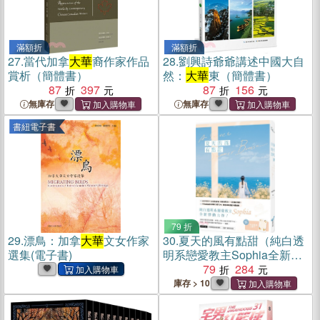
滿額折
滿額折
27.
當代加拿
大華
裔作家作品
28.
劉興詩爺爺講述中國大自
賞析（簡體書）
然：
大華
東（簡體書）
87
397
87
156
無庫存
無庫存
書紐電子書
79 折
29.
漂鳥：加拿
大華
文女作家
30.
夏天的風有點甜（純白透
選集(電子書)
明系戀愛教主Sophia全新悸
動力作！）
79
284
庫存 > 10