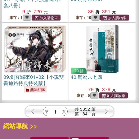
套八冊）
9
720
85
391
庫存：1
庫存 > 10
79 折
39.
劍尊歸來01+02【小說雙
40.
鴛鴦六七四
書通路特典特裝版】
79
379
無法訂購
庫存：5
共
3352
筆
第
84
頁
網站導航 >>