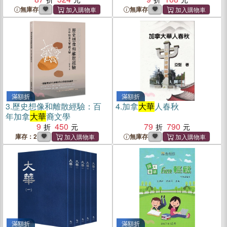
無庫存
無庫存
滿額折
滿額折
3.
歷史想像和離散經驗：百
4.
加拿
大華
人春秋
年加拿
大華
裔文學
9
450
79
790
庫存：2
無庫存
滿額折
滿額折