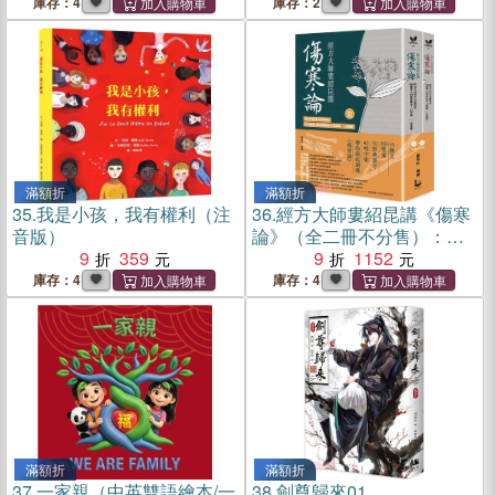
音版）》＋《我是小孩，我
庫存：4
庫存：2
有權利參與文化（注音
版）》＋《我是小孩，我有
權利保護地球（注音版）》
滿額折
滿額折
35.
我是小孩，我有權利（注
36.
經方大師婁紹昆講《傷寒
音版）
論》（全二冊不分售）：康
9
359
治本65條文深度解析，200
9
1152
醫案+50經典藥方+42味藥一
庫存：4
庫存：4
次掌握
滿額折
滿額折
37.
一家親（中英雙語繪本/一
38.
劍尊歸來01