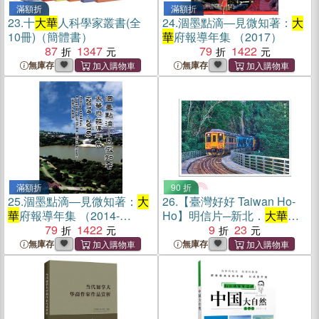
滿額折
滿額折
23.
十
大華
人科學家叢書(全
24.
涸墨點滴―見微知著：
大
10冊)（簡體書）
華
府報導年集 （2017）
87
1347
79
1422
無庫存
無庫存
滿額折
90 折
25.
涸墨點滴―見微知著：
大
26.
【臺灣好好 Taiwan Ho-
華
府報導年集 （2014-
Ho】明信片─新北．
大華
魚
2016）
79
1422
腹橋
9
23
無庫存
無庫存