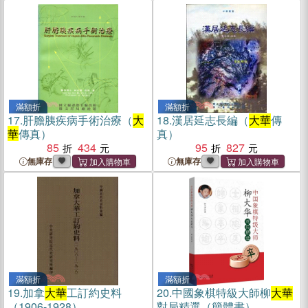
滿額折
滿額折
17.
肝膽胰疾病手術治療（
大
18.
漢居延志長編（
大華
傳
華
傳真）
真）
85
434
95
827
無庫存
無庫存
滿額折
滿額折
19.
加拿
大華
工訂約史料
20.
中國象棋特級大師柳
大華
（1906-1928）
對局精選（簡體書）