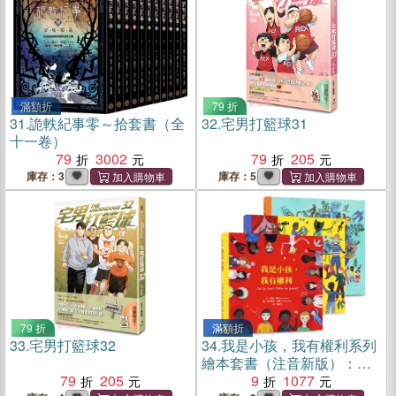
滿額折
79 折
31.
詭軼紀事零～拾套書（全
32.
宅男打籃球31
十一卷）
79
3002
79
205
庫存：3
庫存：5
79 折
滿額折
33.
宅男打籃球32
34.
我是小孩，我有權利系列
繪本套書（注音新版）：
79
205
《我是小孩，我有權利（注
9
1077