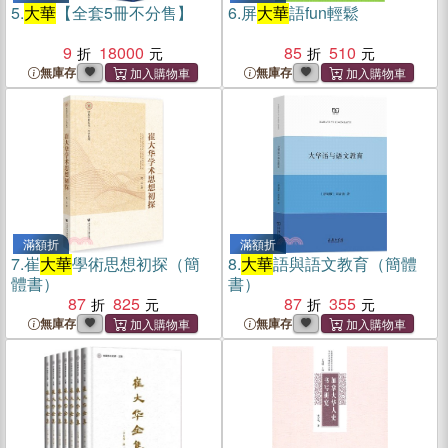
5.
大華
【全套5冊不分售】
6.
屏
大華
語fun輕鬆
9
18000
85
510
無庫存
無庫存
滿額折
滿額折
7.
崔
大華
學術思想初探（簡
8.
大華
語與語文教育（簡體
體書）
書）
87
825
87
355
無庫存
無庫存