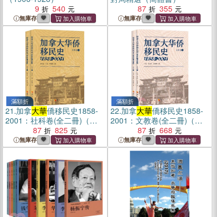
9
540
87
355
無庫存
無庫存
滿額折
滿額折
21.
加拿
大華
僑移民史1858-
22.
加拿
大華
僑移民史1858-
2001：社科卷(全二冊)（簡
2001：文教卷(全二冊)（簡
體書）
87
825
體書）
87
668
無庫存
無庫存