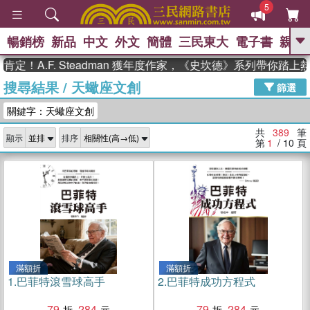
5
暢銷榜
新品
中文
外文
簡體
三民東大
電子書
親子
GO
.F. Steadman 獲年度作家，《史坎德》系列帶你踏上熱血奇
搜尋結果
/
天蠍座文創
、
熱搜：
東野圭吾
高希均教授回憶錄
篩選
、
、
、
The Odyssey
父親節
如果歷
關鍵字：天蠍座文創
、
、
史是一群喵
暑期推薦
國際布克
、
、
獎 臺灣漫遊錄
方念華
台灣的李
共
389
筆
顯示
排序
、
、
登輝時代
數學女孩：黎曼猜想
第
1
/ 10
頁
偉大的迷走神經
滿額折
滿額折
1.
巴菲特滾雪球高手
2.
巴菲特成功方程式
79
284
79
284