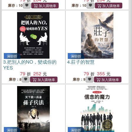
庫存：10
庫存：10
滿額折
滿額折
3.
把別人的NO，變成你的
4.
莊子的智慧
YES
79
252
79
355
庫存：8
庫存：9
滿額折
滿額折