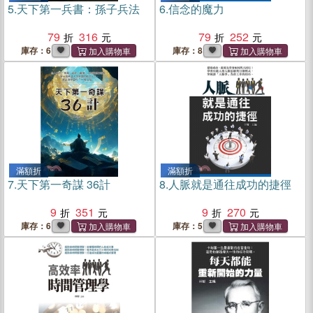
5.
天下第一兵書：孫子兵法
6.
信念的魔力
79
316
79
252
庫存：6
庫存：8
滿額折
滿額折
7.
天下第一奇謀 36計
8.
人脈就是通往成功的捷徑
9
351
9
270
庫存：6
庫存：5