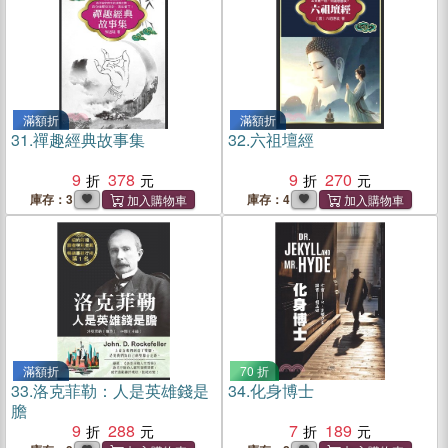
滿額折
滿額折
31.
禪趣經典故事集
32.
六祖壇經
9
378
9
270
庫存：3
庫存：4
滿額折
70 折
33.
洛克菲勒：人是英雄錢是
34.
化身博士
膽
9
288
7
189