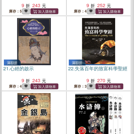
9
243
9
252
庫存：5
庫存：4
滿額折
滿額折
21.
心經的啟示
22.
失落百年的致富科學聖經
9
243
9
270
庫存：4
庫存：3