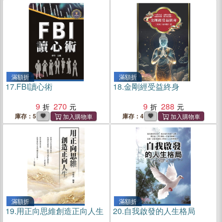
滿額折
滿額折
17.
FBI讀心術
18.
金剛經受益終身
9
270
9
288
庫存：5
庫存：4
滿額折
滿額折
19.
用正向思維創造正向人生
20.
自我啟發的人生格局