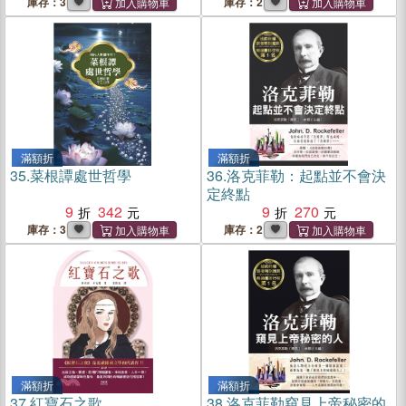
庫存：3
庫存：2
滿額折
滿額折
35.
菜根譚處世哲學
36.
洛克菲勒：起點並不會決
定終點
9
342
9
270
庫存：3
庫存：2
滿額折
滿額折
37.
紅寶石之歌
38.
洛克菲勒窺見上帝秘密的