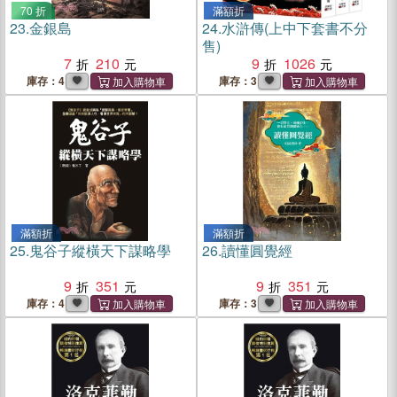
70 折
滿額折
23.
金銀島
24.
水滸傳(上中下套書不分
售)
7
210
9
1026
庫存：4
庫存：3
滿額折
滿額折
25.
鬼谷子縱橫天下謀略學
26.
讀懂圓覺經
9
351
9
351
庫存：4
庫存：3