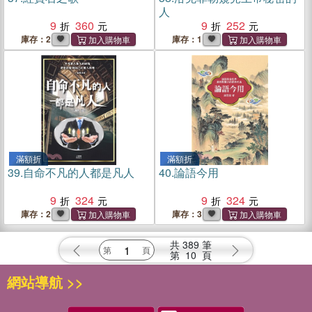
人
9
360
9
252
庫存：2
庫存：1
滿額折
滿額折
39.
自命不凡的人都是凡人
40.
論語今用
9
324
9
324
庫存：2
庫存：3
共
389
筆
第
10
頁
網站導航 >>