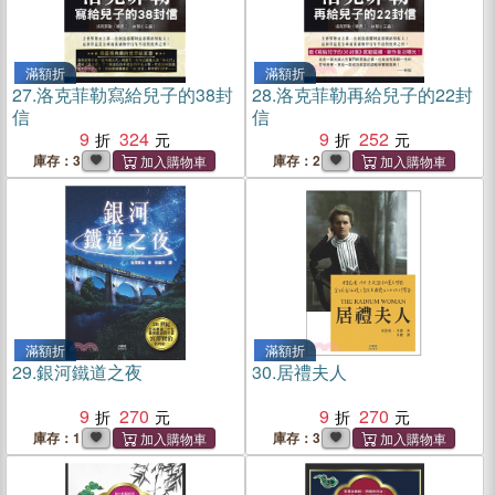
滿額折
滿額折
27.
洛克菲勒寫給兒子的38封
28.
洛克菲勒再給兒子的22封
信
信
9
324
9
252
庫存：3
庫存：2
滿額折
滿額折
29.
銀河鐵道之夜
30.
居禮夫人
9
270
9
270
庫存：1
庫存：3