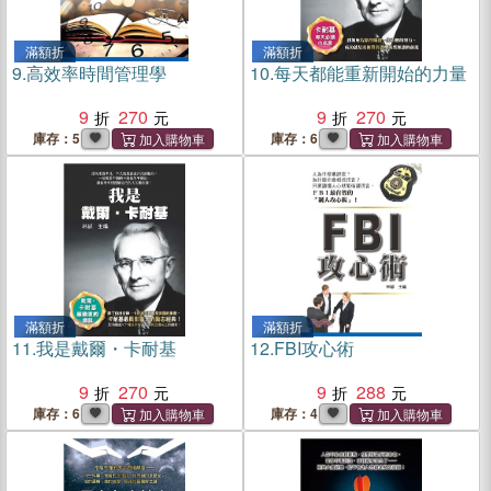
滿額折
滿額折
9.
高效率時間管理學
10.
每天都能重新開始的力量
9
270
9
270
庫存：5
庫存：6
滿額折
滿額折
11.
我是戴爾・卡耐基
12.
FBI攻心術
9
270
9
288
庫存：6
庫存：4