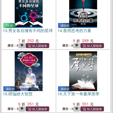
70 折
滿額折
13.
男女各自擁有不同的星球
14.
善用思考的力量
7
252
9
288
庫存：6
庫存：6
滿額折
滿額折
15.
楞伽經大智慧
16.
天下第一奇書厚黑學
9
351
9
351
庫存：3
庫存：3