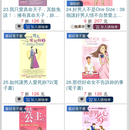
滿額折
23.
我只愛真命天子，其餘免
24.
好男人不是One Size：36
談！：擁有真命天子，妳必
個讓好男人情不自禁愛上妳
懂的18個祕密心法(電子書)
7
126
的祕密
9
207
無庫存
書紐電子書
書紐電子書
25.
如何讓男人愛死妳?2(電
26.
那些好命女不告訴妳的事
子書)
(電子書)
7
126
7
126
書紐電子書
書紐電子書