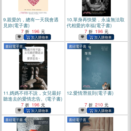
9.
親愛的，總有一天我會遇
10.
單身再快樂，永遠無法取
見妳(電子書)
代相愛的幸福(電子書)
7
196
7
196
書紐電子書
書紐電子書
11.
媽媽不得不說，女兒最好
12.
愛情潛規則(電子書)
聽進去的愛情忠告。(電子書)
7
196
7
210
書紐電子書
書紐電子書