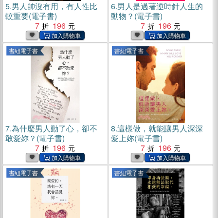
5.
男人帥沒有用，有人性比
6.
男人是過著逆時針人生的
較重要(電子書)
動物？(電子書)
7
196
7
196
書紐電子書
書紐電子書
7.
為什麼男人動了心，卻不
8.
這樣做，就能讓男人深深
敢愛妳？(電子書)
愛上妳(電子書)
7
196
7
196
書紐電子書
書紐電子書