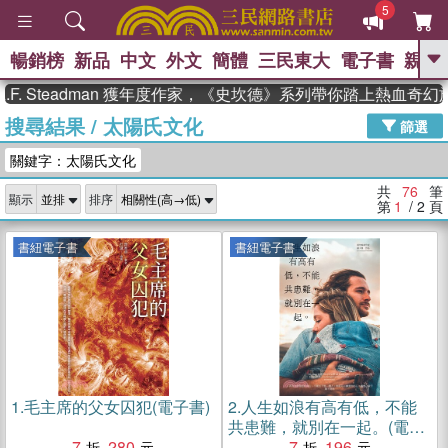
5
暢銷榜
新品
中文
外文
簡體
三民東大
電子書
親子
GO
teadman 獲年度作家，《史坎德》系列帶你踏上熱血奇幻旅程
搜尋結果
/
太陽氏文化
、
熱搜：
東野圭吾
高希均教授回憶錄
篩選
、
、
、
The Odyssey
父親節
如果歷
關鍵字：太陽氏文化
、
、
史是一群喵
暑期推薦
國際布克
、
、
獎 臺灣漫遊錄
方念華
台灣的李
共
76
筆
顯示
排序
、
、
登輝時代
數學女孩：黎曼猜想
第
1
/ 2
頁
偉大的迷走神經
書紐電子書
書紐電子書
1.
毛主席的父女囚犯(電子書)
2.
人生如浪有高有低，不能
共患難，就別在一起。(電子
7
280
書)
7
196