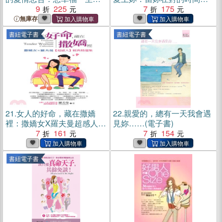
妳必看的「殘酷真情」媽媽
9
225
做出對的事，他就是妳的人
7
175
經
(電子書)
無庫存
書紐電子書
書紐電子書
21.
女人的好命，藏在撒嬌
22.
親愛的，總有一天我會遇
裡：撒嬌女X羅夫曼超感人經
見妳……(電子書)
典精選集(電子書)
7
161
7
154
書紐電子書