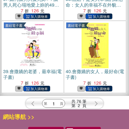
男人死心塌地愛上妳的49個
命：女人的幸福不在外貌或
心理關鍵(電子書)
7
126
家世，而在將心比心的體貼
7
126
(電子書)
書紐電子書
書紐電子書
39.
會撒嬌的老婆，最幸福(電
40.
會撒嬌的女人，最好命(電
子書)
子書)
7
126
7
126
共
76
筆
第
2
頁
網站導航 >>