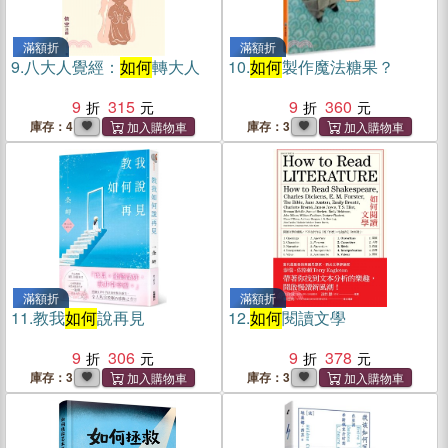
滿額折
滿額折
9.
八大人覺經：
如何
轉大人
10.
如何
製作魔法糖果？
9
315
9
360
庫存：4
庫存：3
滿額折
滿額折
11.
教我
如何
說再見
12.
如何
閱讀文學
9
306
9
378
庫存：3
庫存：3