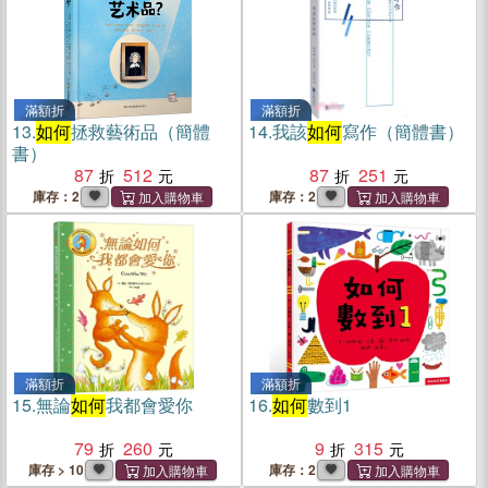
滿額折
滿額折
13.
如何
拯救藝術品（簡體
14.
我該
如何
寫作（簡體書）
書）
87
512
87
251
庫存：2
庫存：2
滿額折
滿額折
15.
無論
如何
我都會愛你
16.
如何
數到1
79
260
9
315
庫存 > 10
庫存：2