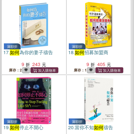
滿額折
滿額折
17.
如何
為你的妻子禱告
18.
如何
招募加盟商
9
243
9
405
庫存：2
庫存：1
滿額折
滿額折
19.
如何
停止不開心
20.
當你不知
如何
禱告