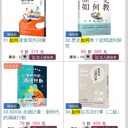
滿額折
滿額折
31.
如何
捷進寫作詞彙
32.
歷史
如何
教？從閱讀到探
究
9
315
85
366
庫存：2
庫存 > 10
紅利兌換
滿額折
滿額折
33.
SDGs 永續計畫：新時代
34.
如何
以言語行事（二版）
的減碳行動
79
355
9
405