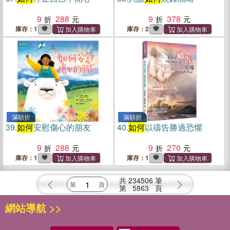
9
288
9
378
庫存：1
庫存：2
滿額折
滿額折
39.
如何
安慰傷心的朋友
40.
如何
以禱告勝過恐懼
9
288
9
270
庫存：1
庫存：1
共
234506
筆
第
5863
頁
網站導航 >>