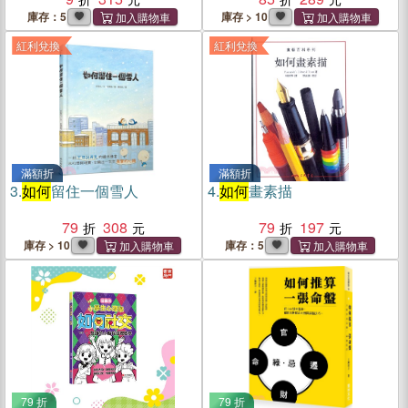
庫存：5
庫存 > 10
紅利兌換
紅利兌換
滿額折
滿額折
3.
如何
留住一個雪人
4.
如何
畫素描
79
308
79
197
庫存 > 10
庫存：5
79 折
79 折