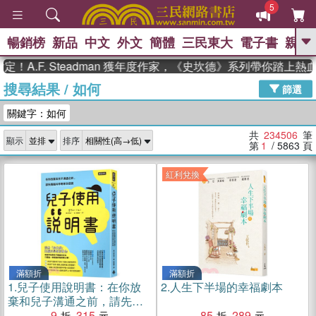
5
暢銷榜
新品
中文
外文
簡體
三民東大
電子書
親子
GO
. Steadman 獲年度作家，《史坎德》系列帶你踏上熱血奇幻旅
搜尋結果
/
如何
、
、
熱搜：
東野圭吾
The Odyssey
篩選
、
、
父親節
如果歷史是一群喵
暑期
關鍵字：如何
、
、
推薦
國際布克獎 臺灣漫遊錄
方
、
、
念華
台灣的李登輝時代
數學女
共
234506
筆
顯示
排序
、
孩：黎曼猜想
偉大的迷走神經
第
1
/ 5863
頁
紅利兌換
滿額折
滿額折
1.
兒子使用說明書：在你放
2.
人生下半場的幸福劇本
棄和兒子溝通之前，請先看
腦科學專家怎麼說
9
315
85
289