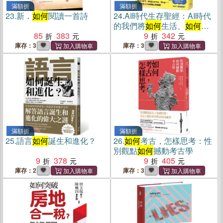
滿額折
滿額折
23.
新．
如何
閱讀一首詩
24.
AI時代生存聖經：AI時代
的我們將
如何
生活、
如何
工
85
383
作？
9
342
庫存：3
庫存：3
滿額折
滿額折
25.
語言
如何
誕生和進化？
26.
如何
考古，怎樣思考：性
別觀點
如何
撼動考古學
9
378
9
405
庫存：2
庫存：3