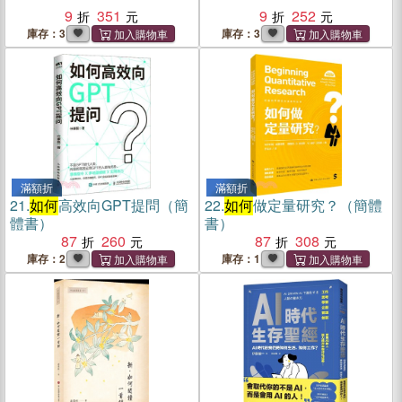
9
351
9
252
庫存：3
庫存：3
滿額折
滿額折
21.
如何
高效向GPT提問（簡
22.
如何
做定量研究？（簡體
體書）
書）
87
260
87
308
庫存：2
庫存：1