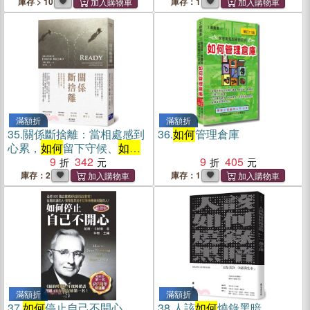
庫存 > 10
庫存：1
滿額折
滿額折
35.
關係斷捨離：當相處感到
36.
如何
管理倉庫
心累，
如何
留下守候、
如何
灑脫放手？
9
342
9
405
庫存：2
庫存：1
滿額折
滿額折
37.
如何
停止自己不開心
38.
人該
如何
燒錄黑暗