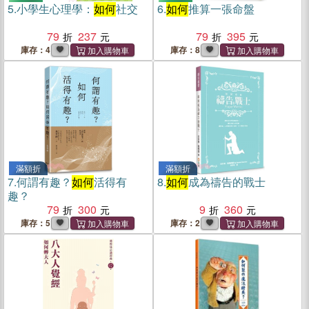
5.
小學生心理學：
如何
社交
6.
如何
推算一張命盤
79
237
79
395
庫存：4
庫存：8
滿額折
滿額折
7.
何謂有趣？
如何
活得有
8.
如何
成為禱告的戰士
趣？
79
300
9
360
庫存：5
庫存：2