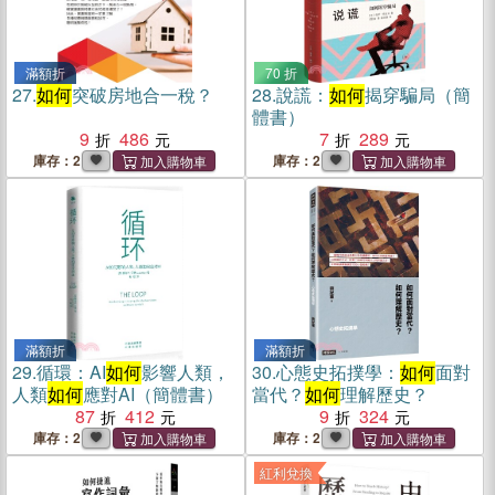
滿額折
70 折
27.
如何
突破房地合一稅？
28.
說謊：
如何
揭穿騙局（簡
體書）
9
486
7
289
庫存：2
庫存：2
滿額折
滿額折
29.
循環：AI
如何
影響人類，
30.
心態史拓撲學：
如何
面對
人類
如何
應對AI（簡體書）
當代？
如何
理解歷史？
87
412
9
324
庫存：2
庫存：2
紅利兌換