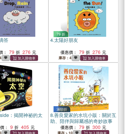
79 折
滴答
4.
太陽好朋友
79
276
79
276
價：
優惠價：
4
庫存：4
滿額折
 inside：揭開神祕的太
8.
善良愛家的水坑小販：關於互
助、陪伴與歸屬感的奇妙故事
9
405
79
300
惠價：
優惠價：
3
庫存 > 10