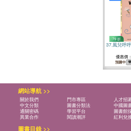
79 折
37.
風兒呼
優惠價
預購中
網站導航 >>
關於我們
門市專區
人才招
中文分類
圖書分類法
中國圖
通關密碼
學習平台
圖書館採
異業合作
閱讀潮評
紅利兌
圖書目錄 >>