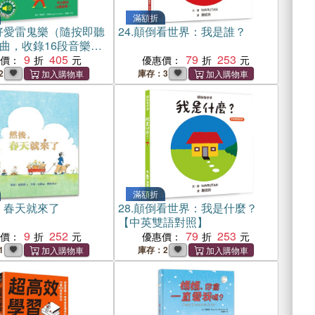
滿額折
好愛雷鬼樂（隨按即聽
24.
顛倒看世界：我是誰？
曲，收錄16段音樂，
幼兒音樂啟蒙書）
9
405
79
253
惠價：
優惠價：
2
庫存：3
滿額折
，春天就來了
28.
顛倒看世界：我是什麼？
【中英雙語對照】
9
252
79
253
惠價：
優惠價：
1
庫存：2