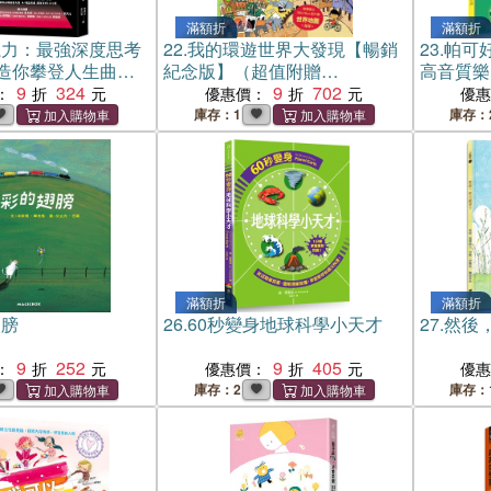
滿額折
滿額折
魔力：最強深度思考
22.
我的環遊世界大發現【暢銷
23.
帕可
造你攀登人生曲線
紀念版】（超值附贈
高音質樂
力，高效自我進化
9
324
─100×70cm 超大幅世界地圖海
9
702
全球暢銷
：
優惠價：
優
報）
庫存：1
庫存：
滿額折
滿額折
翅膀
26.
60秒變身地球科學小天才
27.
然後
9
252
9
405
：
優惠價：
優
庫存：2
庫存：