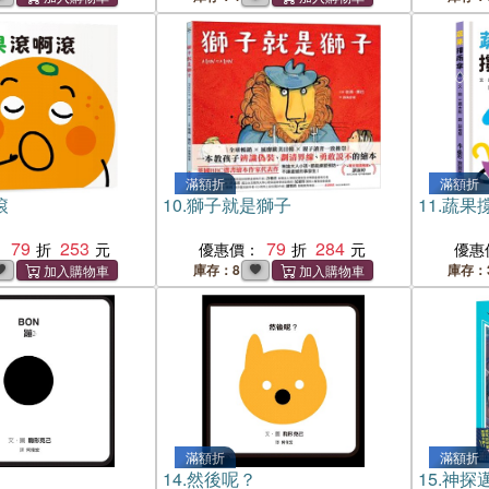
滿額折
滿額折
滾
10.
獅子就是獅子
11.
蔬果
79
253
79
284
：
優惠價：
優惠
庫存：8
庫存：
滿額折
滿額折
14.
然後呢？
15.
神探邁