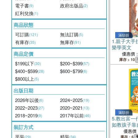
電子書
政府出版品
(9)
(2)
紅利兌換
(1)
商品狀態
可訂購
無法訂購
(121)
(5)
滿額折
1.
親子大手
有庫存
無庫存
(35)
(91)
樂學英文
商品定價
優惠價
庫存 > 10
$199以下
$200~$399
(30)
(57)
$400~$599
$600~$799
(28)
(6)
$800以上
(5)
出版日期
2026年以後
2024~2025
(6)
(19)
2022~2023
2020~2021
(27)
(13)
滿額折
2018~2019
2017年以前
(9)
(46)
5.
教出富一
如教孩子靠
裝訂方式
優惠價
平裝
精裝
(29)
(34)
庫存：6