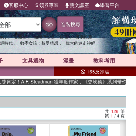
客服中心
領券專區
藝文講座
學習平台
進階搜尋
GO
、
、
、
sey
父親節
如果歷史是一群喵
暑期推薦
、
、
輝時代
數學女孩：黎曼猜想
偉大的迷走神經
子
文具選物
漫畫
教科考用
165反詐騙
F. Steadman 獲年度作家，《史坎德》系列帶你踏上熱血奇幻
共
126
筆
第
1
/ 4
頁