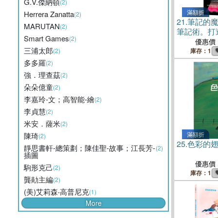
G.V.傑納頓
(2)
滿額折
Herrera Zanatta
(2)
21.
筆記的
MARUTAN
(2)
筆記術。打
Smart Games
(2)
高峰的行動
優惠價
三浦太郎
(2)
庫存：1
多多羅
(2)
強．理查茲
(2)
朵朵億童
(2)
李嘉玲-文；高智能-繪
(2)
李貞慧
(2)
米安．薩米
(2)
滿額折
陳琦
(2)
25.
色彩的
靜思書軒-總策劃；陳佳聖-故事；江長芳-
(2)
插圖
優惠價
駒形克己
(2)
庫存：1
龔勛主編
(2)
(美)艾莉森‧高普尼克
(1)
More