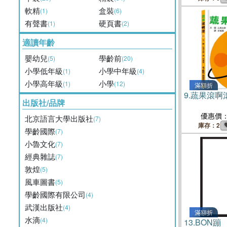
軟精
盒裝
(1)
(6)
有聲書
硬頁書
(1)
(2)
適讀年齡
嬰幼兒
學齡前
(5)
(20)
小學低年級
小學中年級
(1)
(4)
小學高年級
小學
(1)
(12)
滿額折
9.
蔬果滾啊
出版社/品牌
優惠價
北京語言大學出版社
(7)
庫存：2
學齡國際
(7)
小魯文化
(7)
經典雜誌
(7)
敦煌
(5)
風車圖書
(5)
學齡國際有限公司
(4)
武漢出版社
(4)
滿額折
水滴
(4)
13.
BON蹦