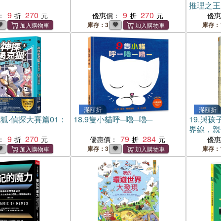
推理之王
9
270
9
270
：
優惠價：
優
庫存：3
庫存：
滿額折
滿額折
狐‧偵探大賽篇01：
18.
9隻小貓呼─嚕─嚕─
19.
與孩
界線，親
9
270
79
284
：
優惠價：
優
庫存：3
庫存：