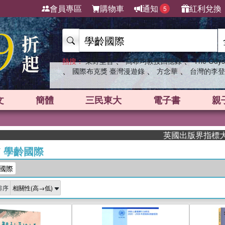
會員專區
購物車
通知
紅利兌換
5
、
、
熱搜：
東野圭吾
高希均教授回憶錄
The Odys
、
、
、
國際布克獎 臺灣漫遊錄
方念華
台灣的李登
文
簡體
三民東大
電子書
親
英國出版界指標大獎肯定！A.
/
學齡國際
國際
排序