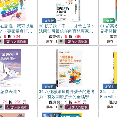
滿額折
70 折
自在談性：我可以選
30.
孩子說「不」，才會去做：
31.
超高
？（專家量身打
法國父母最信任的育兒專家協
界學習權
體特徵，建立性別
9
324
助你聽懂孩子的語言
9
396
技
：
優惠價：
優
學生讀物選介）
庫存：1
庫存：
滿額折
滿額折
，怎麼表達？
34.
八種思維圖提升孩子的思考
35.
1、2
力：有效開發孩子的全腦學習
Fun wi
79
252
與閱讀素養
9
432
對照】
：
優惠價：
優惠
庫存：1
庫存：
書紐電子書