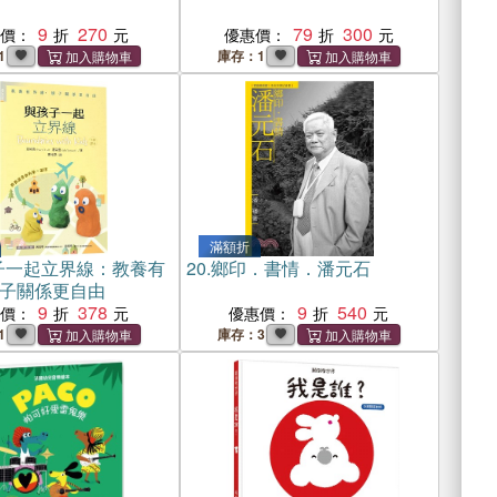
9
270
79
300
惠價：
優惠價：
1
庫存：1
滿額折
子一起立界線：教養有
20.
鄉印．書情．潘元石
子關係更自由
9
378
9
540
惠價：
優惠價：
1
庫存：3