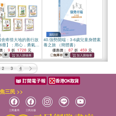
滿額折
精舍疼惜大地的善行故
40.
強勢開端：3-6歲兒童身體素
6冊】：用心．勇氣．
養之旅 （簡體書）
愛．希望，結合
9
1728
87
459
價：
優惠價：
M 科學素養╳品格教育的
存
無庫存
2
3
4
焦三民 >>
三民書局
三民出版