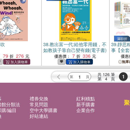
滿額折
呼吹
38.
教出富一代:給他零用錢，不
39.
靜思
如教孩子靠自己變有錢(電子書)
事【全套
79
276
7
336
永續．大
：
優惠價：
優惠
STEA
無庫
繪本故事
共
126
筆
1
第
4
頁
募
禮券兌換
紅利積點
聚
書館分類法
常見問題
新手購書
購/編目
空中大學購書
企業合作
換
好站連結