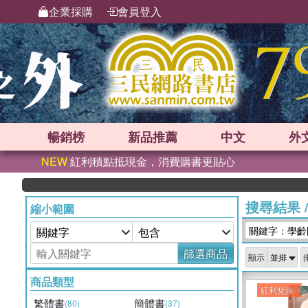
企業採購
會員登入
暢銷榜
新品
推薦
中文
外
NEW
紅利積點抵現金，消費購書更貼心
搜尋結果
縮小範圍
關鍵字：學齡
篩選商品
顯示
商品類型
紅利兌換
繁體書
簡體書
(80)
(37)