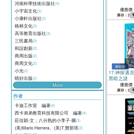
河南科學技術出版社
(4)
優惠價
小宇宙文化
(3)
庫存：2
小康軒出版社
(3)
格林文化
(3)
高等教育出版社
(3)
三民書局
(2)
和誼創新
(2)
商周出版
(2)
商周文化
(2)
滿額折
小光
(2)
17.
神探邁克
晴好出版
黑暗之謎
(2)
優惠價
More
庫存：2
作者
卡迪工作室 編著
(4)
西卡弟弟教育科技有限公司 編著
(4)
莊佳穎-文；八分熟的小李子-圖
(3)
(美)Mario Herrera、(美)T.贊那塔
(2)