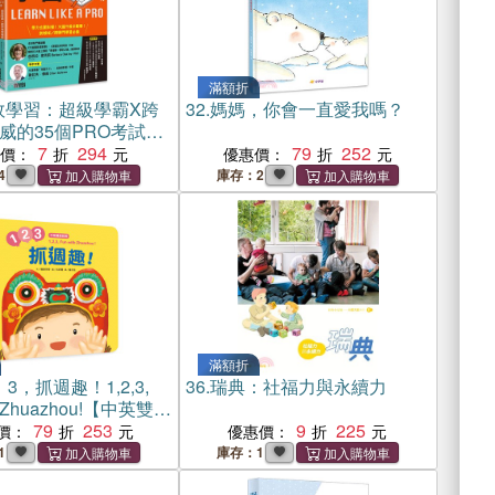
滿額折
效學習：超級學霸X跨
32.
媽媽，你會一直愛我嗎？
威的35個PRO考試秘
7
294
79
252
惠價：
優惠價：
4
庫存：2
滿額折
、3，抓週趣！1,2,3,
36.
瑞典：社福力與永續力
th Zhuazhou!【中英雙語
79
253
9
225
價：
優惠價：
1
庫存：1