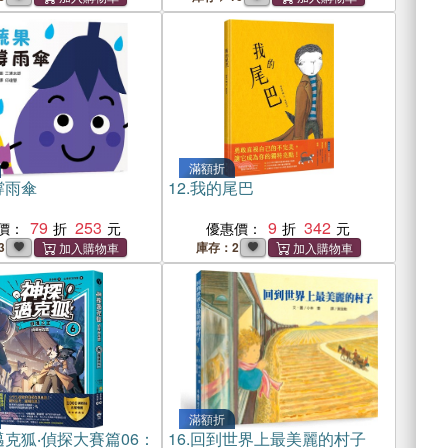
滿額折
撐雨傘
12.
我的尾巴
79
253
9
342
價：
優惠價：
3
庫存：2
滿額折
克狐‧偵探大賽篇06：
16.
回到世界上最美麗的村子