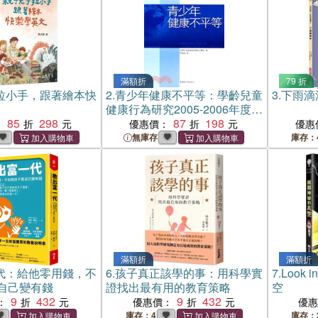
滿額折
79 折
拉小手，跟著繪本快
2.
青少年健康不平等：學齡兒童
3.
下雨滴
健康行為研究2005-2006年度國
85
298
際調查報告（簡體書）
87
198
：
優惠價：
優惠
無庫存
庫存：
滿額折
滿額折
代：給他零用錢，不
6.
孩子真正該學的事：用科學實
7.
Look
自己變有錢
證找出最有用的教育策略
空
9
432
9
432
：
優惠價：
優
庫存：4
庫存：