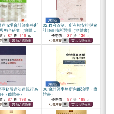
滿額折
證券市場會計師事務所
32.
政府管制、所有權安排與會
與融合研究（簡體
計師事務所選擇（簡體書）
87
146
87
136
價：
優惠價：
存
無庫存
滿額折
師事務所違法違規行為
36.
會計師事務所內部治理（簡
任（簡體書）
體書）
87
198
87
188
價：
優惠價：
存
無庫存