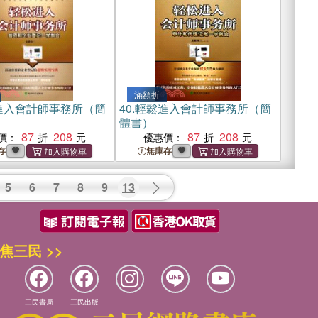
滿額折
進入會計師事務所（簡
40.
輕鬆進入會計師事務所（簡
體書）
87
208
87
208
價：
優惠價：
存
無庫存
5
6
7
8
9
13
焦三民 >>
三民書局
三民出版