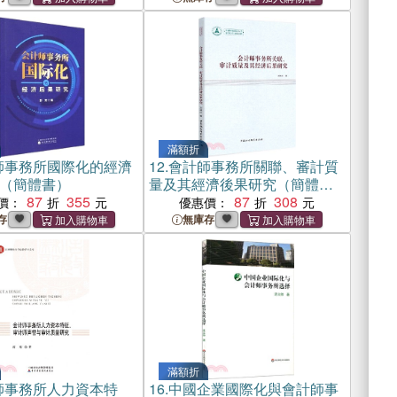
滿額折
師事務所國際化的經濟
12.
會計師事務所關聯、審計質
（簡體書）
量及其經濟後果研究（簡體
87
355
書）
87
308
價：
優惠價：
存
無庫存
滿額折
師事務所人力資本特
16.
中國企業國際化與會計師事