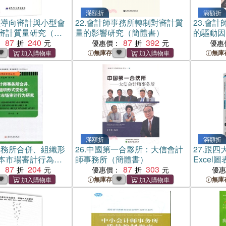
滿額折
滿額折
險導向審計與小型會
22.
會計師事務所轉制對審計質
23.
會計
審計質量研究（簡
量的影響研究（簡體書）
的驅動因
87
240
87
392
書）
：
優惠價：
優惠
無庫存
無庫
滿額折
滿額折
事務所合併、組織形
26.
中國第一合夥所：大信會計
27.
跟四
本市場審計行為研
師事務所（簡體書）
Exce
）
87
204
87
303
目了然的
：
優惠價：
優
無庫存
無庫