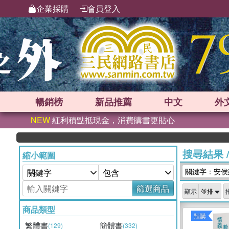
企業採購
會員登入
暢銷榜
新品
推薦
中文
外
NEW
紅利積點抵現金，消費購書更貼心
搜尋結果
縮小範圍
關鍵字：安侯
篩選商品
顯示
商品類型
預購
繁體書
簡體書
(129)
(332)