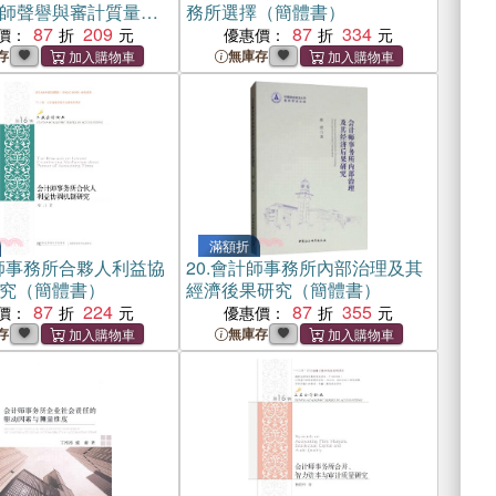
師聲譽與審計質量研
務所選擇（簡體書）
書）
87
209
87
334
價：
優惠價：
存
無庫存
滿額折
師事務所合夥人利益協
20.
會計師事務所內部治理及其
究（簡體書）
經濟後果研究（簡體書）
87
224
87
355
價：
優惠價：
存
無庫存