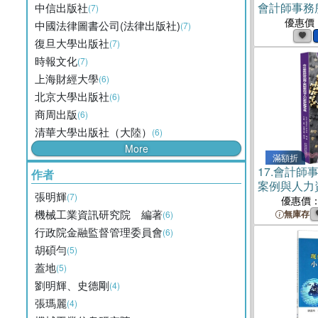
會計師事務
中信出版社
(7)
指引(電子書
優惠價
中國法律圖書公司(法律出版社)
(7)
復旦大學出版社
(7)
時報文化
(7)
上海財經大學
(6)
北京大學出版社
(6)
商周出版
(6)
清華大學出版社（大陸）
(6)
More
滿額折
17.
會計師
作者
案例與人力
張明輝
(7)
體書）
優惠價
機械工業資訊研究院 編著
無庫存
(6)
行政院金融監督管理委員會
(6)
胡碩勻
(5)
蓋地
(5)
劉明輝、史德剛
(4)
張瑪麗
(4)