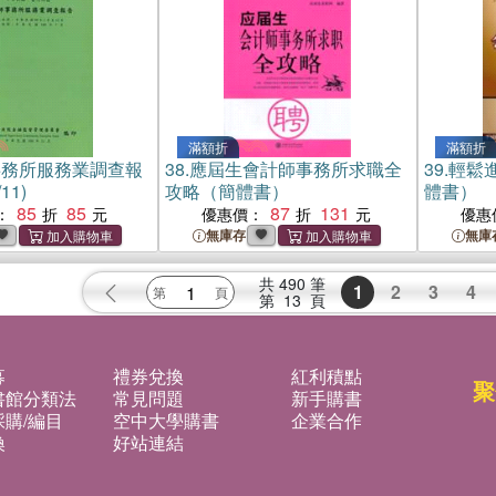
滿額折
滿額折
事務所服務業調查報
38.
應屆生會計師事務所求職全
39.
輕鬆
11)
攻略（簡體書）
體書）
85
85
87
131
：
優惠價：
優惠
無庫存
無庫
共
490
筆
1
2
3
4
第
13
頁
募
禮券兌換
紅利積點
聚
書館分類法
常見問題
新手購書
購/編目
空中大學購書
企業合作
換
好站連結