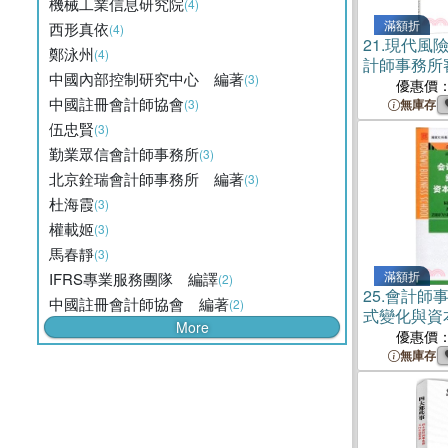
機械工業信息研究院
(4)
滿額折
西形真依
(4)
21.
現代風
鄭泳州
(4)
計師事務所
中國內部控制研究中心 編著
(3)
體書）
優惠價
中國註冊會計師協會
(3)
無庫存
伍忠賢
(3)
勤業眾信會計師事務所
(3)
北京銓瑞會計師事務所 編著
(3)
杜海霞
(3)
權載姬
(3)
馬春靜
(3)
滿額折
IFRS專業服務團隊 編譯
(2)
25.
會計師
中國註冊會計師協會 編著
(2)
式變化與資
More
究（簡體書
優惠價
無庫存