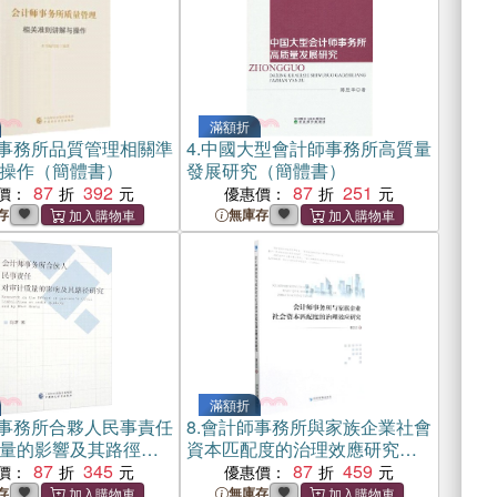
滿額折
事務所品質管理相關準
4.
中國大型會計師事務所高質量
操作（簡體書）
發展研究（簡體書）
87
392
87
251
價：
優惠價：
存
無庫存
滿額折
事務所合夥人民事責任
8.
會計師事務所與家族企業社會
量的影響及其路徑研
資本匹配度的治理效應研究
書）
87
345
（簡體書）
87
459
價：
優惠價：
存
無庫存