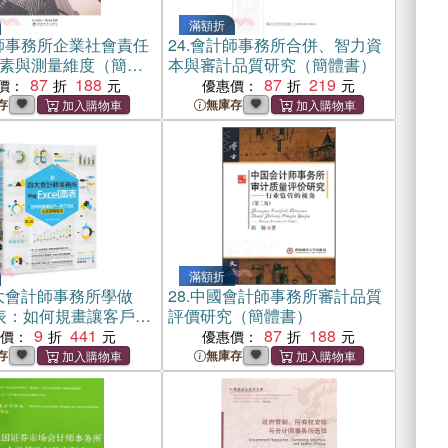
滿額折
師事務所企業社會責任
24.
會計師事務所合併、智力資
素與測量維度（簡體
本與審計品質研究（簡體書）
87
188
87
219
價：
優惠價：
存
無庫存
滿額折
大會計師事務所學做
28.
中國會計師事務所審計品質
l圖表：如何規畫讓客戶一
評價研究（簡體書）
商業圖解報表
9
441
87
188
惠價：
優惠價：
存
無庫存