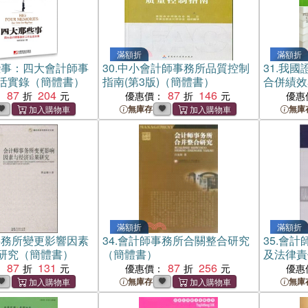
滿額折
滿額折
些事：四大會計師事
30.
中小會計師事務所品質控制
31.
我國
活實錄（簡體書）
指南(第3版)（簡體書）
合併績效
87
204
87
146
書）
：
優惠價：
優惠
無庫存
無庫
滿額折
滿額折
事務所變更影響因素
34.
會計師事務所合關整合研究
35.
會計
研究（簡體書）
（簡體書）
及法律責
87
131
87
256
：
優惠價：
優惠
無庫存
無庫