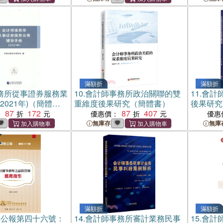
滿額折
滿額折
務所從事證券服務業
10.
會計師事務所政治關聯的雙
11.
會計
2021年)（簡體
重維度後果研究（簡體書）
後果研究
87
172
87
407
：
優惠價：
優惠
無庫存
無庫
滿額折
滿額折
則公報第四十六號：
14.
會計師事務所審計業務民事
15.
會計