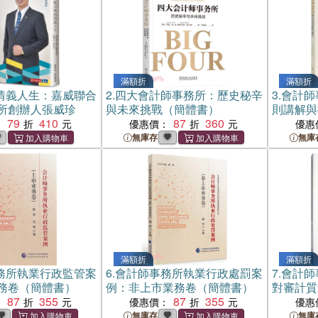
滿額折
滿額折
情義人生：嘉威聯合
2.
四大會計師事務所：歷史秘辛
3.
會計師
所創辦人張威珍
與未來挑戰（簡體書）
則講解與
79
410
87
360
：
優惠價：
優惠
無庫存
無庫
滿額折
滿額折
務所執業行政監管案
6.
會計師事務所執業行政處罰案
7.
會計師
務卷（簡體書）
例：非上市業務卷（簡體書）
對審計質
87
355
87
355
究（簡體
：
優惠價：
優惠
無庫存
無庫