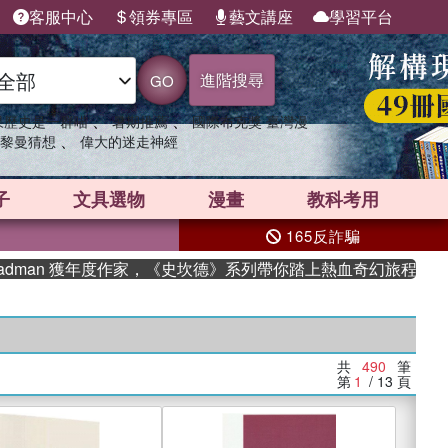
客服中心
領券專區
藝文講座
學習平台
進階搜尋
GO
、
、
果歷史是一群喵
暑期推薦
國際布克獎 臺灣漫
、
黎曼猜想
偉大的迷走神經
子
文具選物
漫畫
教科考用
165反詐騙
n 獲年度作家，《史坎德》系列帶你踏上熱血奇幻旅程
共
490
筆
第
1
/ 13
頁