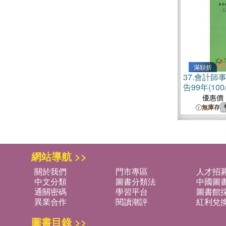
滿額折
37.
會計師
告99年(100/
優惠價
無庫存
網站導航 >>
關於我們
門市專區
人才招
中文分類
圖書分類法
中國圖
通關密碼
學習平台
圖書館採
異業合作
閱讀潮評
紅利兌
圖書目錄 >>