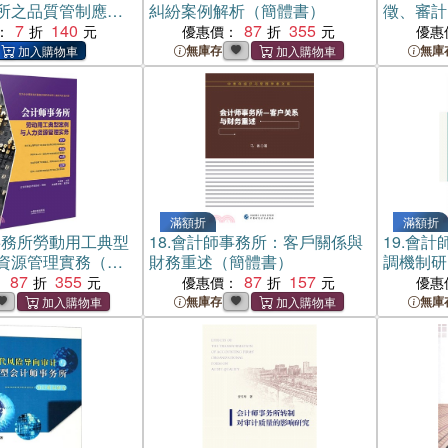
所之品質管制應用
糾紛案例解析（簡體書）
徵、審計
)
7
140
87
355
究（簡體
：
優惠價：
優惠
無庫存
無庫
滿額折
滿額折
事務所勞動用工典型
18.
會計師事務所：客戶關係與
19.
會計
資源管理實務（簡
財務重述（簡體書）
調機制研
87
355
87
157
：
優惠價：
優惠
無庫存
無庫