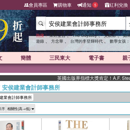
會員專區
購物車
通知
紅利兌換
5
、
、
、
熱搜：
東野圭吾
The Odyssey
父親節
如
、
、
、
遊錄
方念華
台灣的李登輝時代
數學女孩：
文
簡體
三民東大
電子書
親
英國出版界指標大獎肯定！A.F. Steadma
/
安侯建業會計師事務所
建業會計師事務所
排序