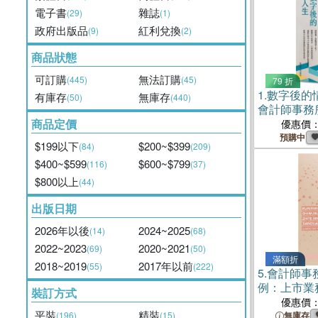
電子書
雜誌
(29)
(1)
政府出版品
紅利兌換
(9)
(2)
商品狀態
可訂購
無法訂購
(445)
(45)
79 折
1.
數字後的
有庫存
無庫存
(50)
(440)
會計師事務
商品定價
優惠價
預購中
$199以下
$200~$399
(84)
(209)
$400~$599
$600~$799
(116)
(37)
$800以上
(44)
出版日期
2026年以後
2024~2025
(14)
(68)
2022~2023
2020~2021
(69)
(50)
滿額折
2018~2019
2017年以前
(55)
(222)
5.
會計師事
例：上市業
裝訂方式
優惠價
平裝
精裝
(196)
(15)
無庫存