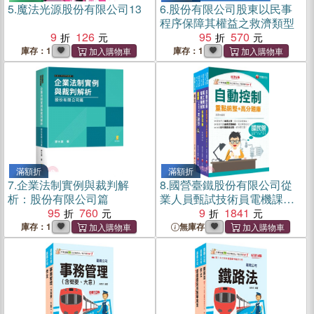
5.
魔法光源股份有限公司13
6.
股份有限公司股東以民事
程序保障其權益之救濟類型
9
126
95
570
庫存：1
庫存：1
滿額折
滿額折
7.
企業法制實例與裁判解
8.
國營臺鐵股份有限公司從
析：股份有限公司篇
業人員甄試技術員電機課文
95
760
版套書（共四冊）
9
1841
庫存：1
無庫存