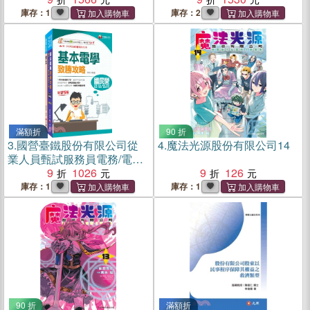
庫存：1
庫存：2
滿額折
90 折
3.
國營臺鐵股份有限公司從
4.
魔法光源股份有限公司14
業人員甄試服務員電務/電力/
電機課文版套書（共二冊）
9
1026
9
126
庫存：1
庫存：1
90 折
滿額折