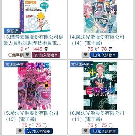
滿額折
13.
國營臺鐵股份有限公司從
14.
魔法光源股份有限公司
業人員甄試助理技術員電務/
（14）(電子書)
電力課文版套書（共三冊）
9
1445
75
78
無庫存
書紐電子書
書紐電子書
15.
魔法光源股份有限公司
16.
魔法光源股份有限公司
（13）(電子書)
（11）(電子書)
75
75
75
75