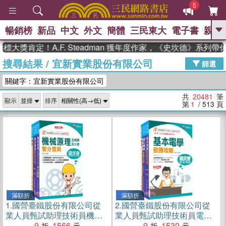
5
暢銷榜
新品
中文
外文
簡體
三民東大
電子書
親子
GO
定！A.F. Steadman 獲年度作家，《史坎德》系列帶你踏上
搜尋結果
/
宜新實業股份有限公司
、
熱搜：
東野圭吾
高希均教授回憶錄
篩選
、
、
、
The Odyssey
父親節
如果歷
關鍵字：宜新實業股份有限公司
、
、
史是一群喵
暑期推薦
國際布克
、
、
獎 臺灣漫遊錄
方念華
台灣的李
共
20481
筆
顯示
排序
、
、
登輝時代
數學女孩：黎曼猜想
第
1
/ 513
頁
偉大的迷走神經
滿額折
滿額折
1.
國營臺鐵股份有限公司從
2.
國營臺鐵股份有限公司從
業人員甄試助理技術員機械
業人員甄試助理技術員電機
課文版套書（共三冊）
9
1566
課文版套書（三冊）
9
1530