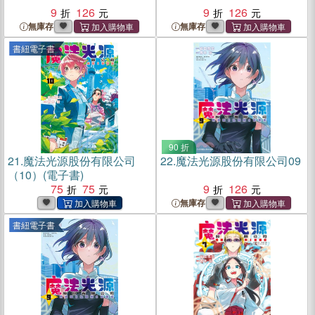
9
126
9
126
無庫存
無庫存
書紐電子書
90 折
21.
魔法光源股份有限公司
22.
魔法光源股份有限公司09
（10）(電子書)
75
75
9
126
無庫存
書紐電子書