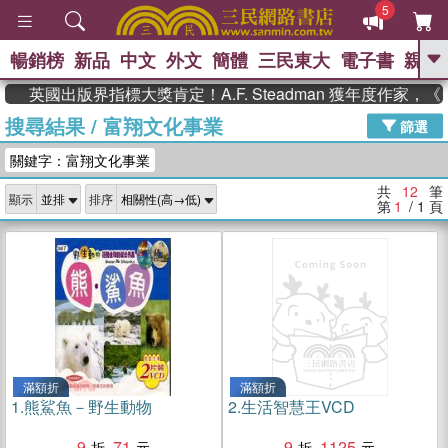
5
暢銷榜
新品
中文
外文
簡體
三民東大
電子書
親子
GO
英國出版界指標大獎肯定！A.F. Steadman 獲年度作家
搜尋結果
/
富翔文化事業
、
、
熱搜：
東野圭吾
The Odyssey
篩選
、
、
父親節
如果歷史是一群喵
暑期
關鍵字：富翔文化事業
、
、
推薦
國際布克獎 臺灣漫遊錄
方
、
、
念華
台灣的李登輝時代
數學女
共
12
筆
顯示
排序
、
孩：黎曼猜想
偉大的迷走神經
第
1
/ 1
頁
滿額折
滿額折
1.
熊鯊魚－野生動物
2.
生活智慧王VCD
9
71
9
1125