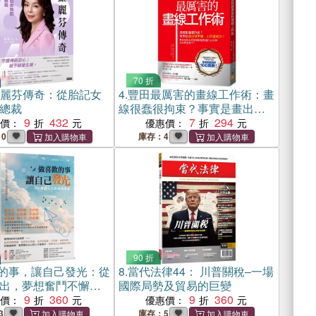
70 折
6羅麗芬傳奇：從胎記女
4.
豐田最厲害的畫線工作術：畫
總裁
線很蠢很拘束？事實是畫出基
9
432
準線，工作量更少！豐田內部
7
294
惠價：
優惠價：
怎麼畫線勝過費盡口舌宣導，
0
庫存：4
大家樂意遵守？
90 折
的事，讓自己發光：從
8.
當代法律44： 川普關稅–一場
出，夢想奮鬥不懈，
國際局勢及貿易的巨變
人士的成功筆記
9
360
9
360
惠價：
優惠價：
3
庫存：5