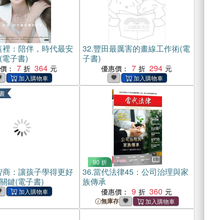
這裡：陪伴，時代最安
32.
豐田最厲害的畫線工作術(電
(電子書)
子書)
7
364
7
294
惠價：
優惠價：
書
90 折
智商：讓孩子學得更好
36.
當代法律45：公司治理與家
關鍵(電子書)
族傳承
9
360
優惠價：
無庫存