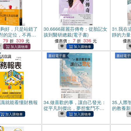
不夠好，只是站錯了
30.
6666羅麗芬傳奇：從胎記女
31.
我在
對的定位，不再耗
孩到醫研總裁(電子書)
靜的力量
撐，活出真正自我
79
339
7
336
：
優惠價：
優
書紐電子書
書紐電子
常識就能看懂財務報
34.
做喜歡的事，讓自己發光：
35.
人際
從平凡到傑出，夢想奮鬥不
的教養新
懈，九位傑出人士的成功筆記
(電子書)