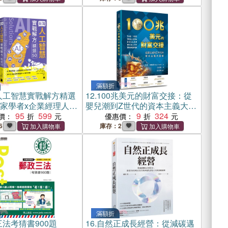
滿額折
人工智慧實戰解方精選
12.
100兆美元的財富交接：從
I專家學者x企業經理人的
嬰兒潮到Z世代的資本主義大變
，剖析台灣在地跨領
95
599
革
9
324
價：
優惠價：
解決方案
6
庫存：2
滿額折
法考猜書900題
16.
自然正成長經營：從減碳邁