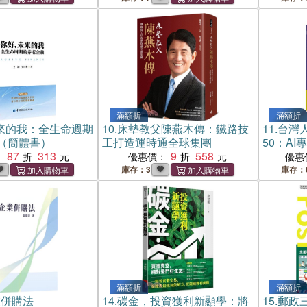
滿額折
滿額折
來的我：全生命週期
10.
床墊教父陳燕木傳：鐵路技
11.
台灣
（簡體書）
工打造運時通全球集團
50：A
87
313
9
558
深度對話
：
優惠價：
優惠
域的AI
庫存：3
庫存：
滿額折
滿額折
業併購法
14.
碳金，投資獲利新顯學：將
15.
郵政三