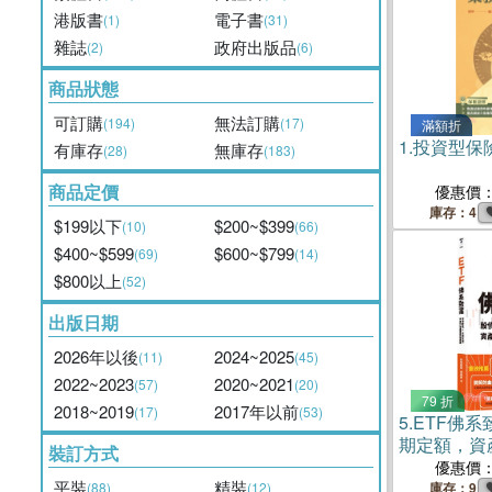
港版書
電子書
(1)
(31)
雜誌
政府出版品
(2)
(6)
商品狀態
可訂購
無法訂購
(194)
(17)
滿額折
1.
投資型保
有庫存
無庫存
(28)
(183)
商品定價
優惠價
庫存：4
$199以下
$200~$399
(10)
(66)
$400~$599
$600~$799
(69)
(14)
$800以上
(52)
出版日期
2026年以後
2024~2025
(11)
(45)
2022~2023
2020~2021
(57)
(20)
79 折
2018~2019
2017年以前
(17)
(53)
5.
ETF佛系
期定額，資
裝訂方式
器
優惠價
平裝
精裝
(88)
(12)
庫存：9