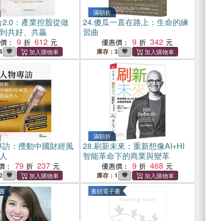
滿額折
2.0：產業控股從做
24.
傻瓜一直在路上：生命的練
到共好、共贏
習曲
9
612
9
342
惠價：
優惠價：
4
庫存：3
滿額折
專訪：攪動中國財經風
28.
刷新未來：重新想像AI+HI
人
智能革命下的商業與變革
79
237
9
468
價：
優惠價：
2
庫存：1
書
書紐電子書