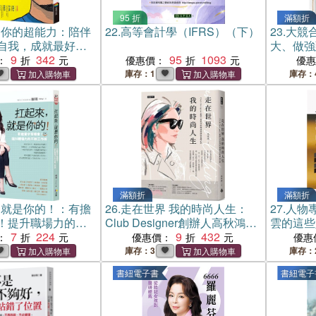
95 折
滿額折
是你的超能力：陪伴
22.
高等會計學（IFRS）（下）
23.
大競合
自我，成就最好的
大、做強
9
342
95
1093
：
優惠價：
優
庫存：1
庫存：
滿額折
滿額折
，就是你的！：有擔
26.
走在世界 我的時尚人生：
27.
人物
！提升職場力的不
Club Designer創辦人高秋鴻的
雲的這些
7
224
機遇選擇與豐盛之旅
9
432
：
優惠價：
優惠
庫存：3
庫存：
書紐電子書
書紐電子