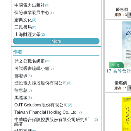
中國電力出版社
(3)
優惠價
保險事業發展中心
(3)
庫存：3
宏典文化
(3)
三民書局
(2)
上海財經大學
(2)
More
作者
鼎文公職名師群
(32)
95 折
考試叢書編輯小組
(6)
17.
高等會計學
鄧淑珠
(4)
國投電力控股股份有限公司
優惠價：
(3)
庫存：1
徐惠慈
(3)
馬巡城
(3)
OJT Solutions股份有限公司
(2)
Taiwan Financial Holding Co.,Ltd.
(2)
中華聯合保險控股股份有限公司研究所
(2)
編著
城田真琴
(2)