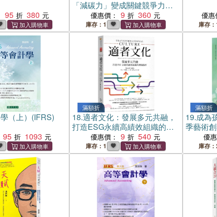
「減碳力」變成關鍵競爭力的
95
380
必修課題
9
360
：
優惠價：
優惠
庫存：1
庫存：
滿額折
滿額折
（上）(IFRS)
18.
適者文化：發展多元共融，
19.
成為
打造ESG永續高績效組織的實
季藝術創
95
1093
踐路徑
9
540
新
優惠價：
優
庫存：1
庫存：