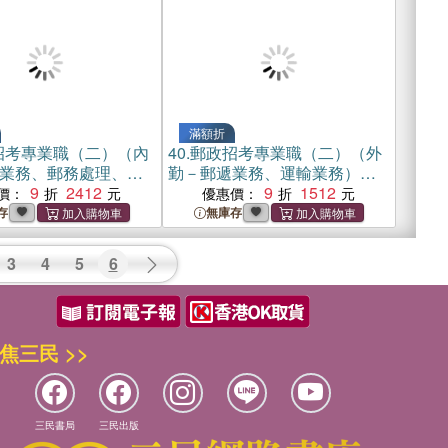
滿額折
招考專業職（二）（內
40.
郵政招考專業職（二）（外
業務、郵務處理、外
勤－郵遞業務、運輸業務）題
題庫套書（贈英文單
9
2412
庫套書（贈英文單字書、題庫
9
1512
價：
優惠價：
庫網帳號、雲端課
網帳號、雲端課程）
存
無庫存
3
4
5
6
焦三民 >>
三民書局
三民出版