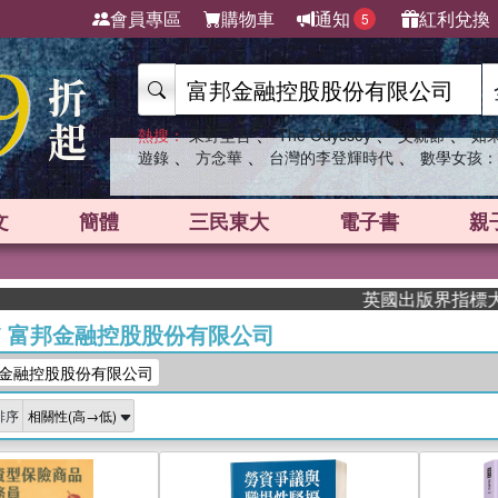
會員專區
購物車
通知
紅利兌換
5
、
、
、
熱搜：
東野圭吾
The Odyssey
父親節
如
、
、
、
遊錄
方念華
台灣的李登輝時代
數學女孩：
文
簡體
三民東大
電子書
親
英國出版界指標大獎肯定！A.
/
富邦金融控股股份有限公司
金融控股股份有限公司
排序