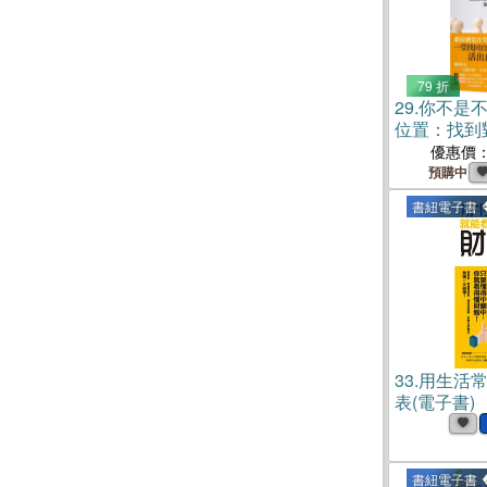
79 折
29.
你不是
位置：找到
損、不必硬
優惠價
成就的人生
預購中
書紐電子書
33.
用生活
表(電子書)
書紐電子書