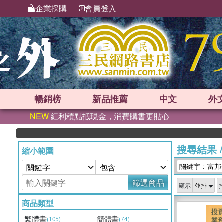
企業採購
會員登入
暢銷榜
新品
推薦
中文
外
NEW
紅利積點抵現金，消費購書更貼心
搜尋結果
縮小範圍
關鍵字：富邦
篩選商品
顯示
商品類型
繁體書
簡體書
(105)
(74)