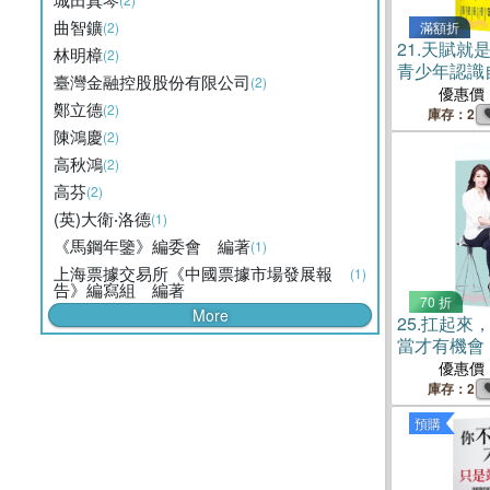
曲智鑛
(2)
滿額折
21.
天賦就
林明樟
(2)
青少年認識
臺灣金融控股股份有限公司
(2)
自己
優惠價
鄭立德
(2)
庫存：2
陳鴻慶
(2)
高秋鴻
(2)
高芬
(2)
(英)大衛‧洛德
(1)
《馬鋼年鑒》編委會 編著
(1)
上海票據交易所《中國票據市場發展報
(1)
告》編寫組 編著
70 折
More
25.
扛起來
當才有機會
敗工作術
優惠價
庫存：2
預購