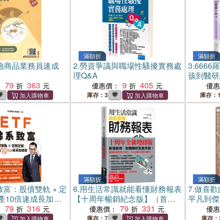
滿額折
滿額折
險商品業務員速成
2.
勞資爭議與職場性騷擾實務處
3.
666
理Q&A
孩到醫研
79
363
9
405
：
優惠價：
優
庫存：3
庫存：1
滿額折
滿額折
致富：股債雙軌 × 定
6.
用生活常識就能看懂財務報表
7.
做喜歡
產10倍速成長加速
【十周年暢銷紀念版】（首刷
平凡到傑
79
316
限量附贈「超級數字力」筆
79
331
九位傑出
：
優惠價：
優
記）
庫存：7
庫存：