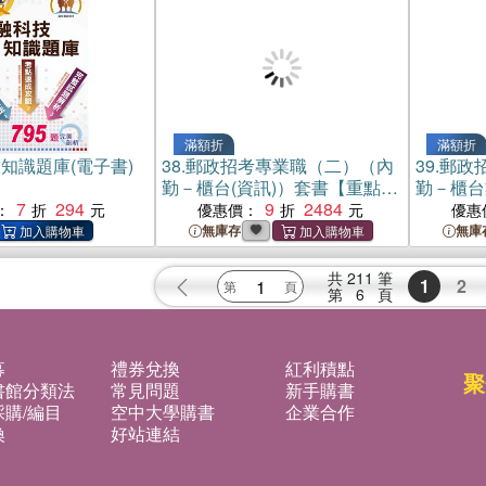
滿額折
滿額折
知識題庫(電子書)
38.
郵政招考專業職（二）（內
39.
郵政
勤－櫃台(資訊)）套書【重點內
勤－櫃台
7
294
容整理+最新試題詳解】（贈英
9
2484
匯櫃台）
：
優惠價：
優惠
文單字書、題庫網帳號、雲端
字書、題
無庫存
無庫
課程）
程）
共
211
筆
1
2
第
6
頁
募
禮券兌換
紅利積點
聚
書館分類法
常見問題
新手購書
購/編目
空中大學購書
企業合作
換
好站連結