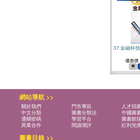
37.
金融科技
優惠價
網站導航 >>
關於我們
門市專區
人才招
中文分類
圖書分類法
中國圖
通關密碼
學習平台
圖書館採
異業合作
閱讀潮評
紅利兌
圖書目錄 >>