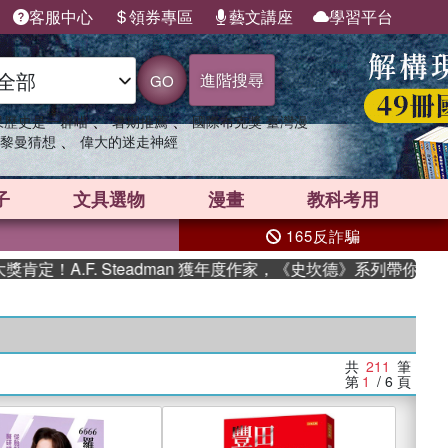
客服中心
領券專區
藝文講座
學習平台
進階搜尋
GO
、
、
果歷史是一群喵
暑期推薦
國際布克獎 臺灣漫
、
黎曼猜想
偉大的迷走神經
子
文具選物
漫畫
教科考用
165反詐騙
F. Steadman 獲年度作家，《史坎德》系列帶你踏上熱血奇幻
共
211
筆
第
1
/ 6
頁