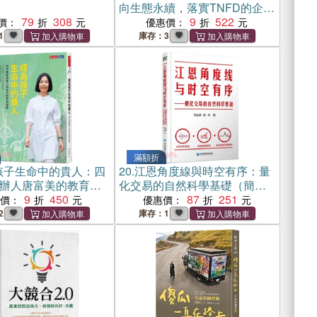
向生態永續，落實TNFD的企業
79
308
生物多樣性評估工具與實踐案
9
522
價：
優惠價：
例
1
庫存：3
滿額折
孩子生命中的貴人：四
20.
江恩角度線與時空有序：量
辦人唐富美的教育創
化交易的自然科學基礎（簡體
9
450
書）
87
251
惠價：
優惠價：
2
庫存：1