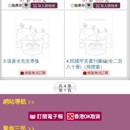
無庫存
無庫存
3.
張蒼水先生專集
4.
民國罕見書刊彙編(全二百
八十冊)（簡體書）
絕版無法訂購
絕版無法訂購
共
4
筆
第
1
頁
網站導航 >>
聚焦三民 >>