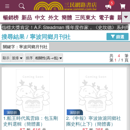
5
暢銷榜
新品
中文
外文
簡體
三民東大
電子書
親子
GO
指標大獎肯定！A.F. Steadman 獲年度作家，《史坎德》系
搜尋結果
/
寧波同鄉月刊社
、
熱搜：
東野圭吾
高希均教授回憶錄
篩選
、
、
、
The Odyssey
父親節
如果歷
關鍵字：寧波同鄉月刊社
、
、
史是一群喵
暑期推薦
國際布克
、
、
獎 臺灣漫遊錄
方念華
台灣的李
共
4
筆
顯示
排序
、
、
登輝時代
數學女孩：黎曼猜想
第
1
/ 1
頁
偉大的迷走神經
滿額折
滿額折
1.
船王時代風雲錄：包玉剛
2.
《申報》寧波旅滬同鄉社
史料選輯（簡體書）
團史料(上下)（簡體書）
87
616
87
355