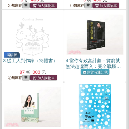
無庫存
無庫存
滿額折
3.
從工人到作家（簡體書）
4.
當你有致富計劃－貧窮就
無法趁虛而入：完全戰勝貧
87
303
窮的15個致富策略
到貨時通知我
無庫存