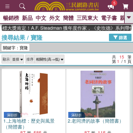
5
暢銷榜
新品
中文
外文
簡體
三民東大
電子書
親子
GO
大獎肯定！A.F. Steadman 獲年度作家，《史坎德》系列帶
搜尋結果
/
寶隆
、
熱搜：
東野圭吾
高希均教授回憶錄
篩選
、
、
、
The Odyssey
父親節
如果歷
關鍵字：寶隆
、
、
史是一群喵
暑期推薦
國際布克
、
、
獎 臺灣漫遊錄
方念華
台灣的李
共
15
筆
顯示
排序
、
、
登輝時代
數學女孩：黎曼猜想
第
1
/ 1
頁
偉大的迷走神經
滿額折
滿額折
1.
上海地標：歷史與風景
2.
老同濟的故事（簡體書）
（簡體書）
87
585
87
115