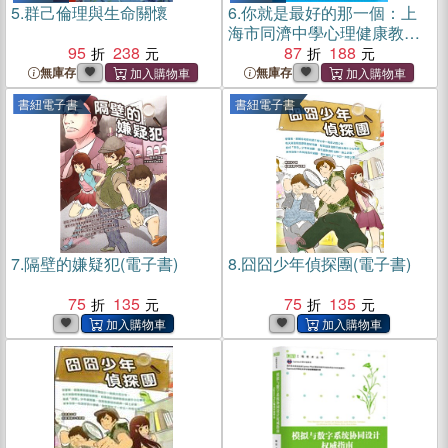
5.
群己倫理與生命關懷
6.
你就是最好的那一個：上
海市同濟中學心理健康教育
95
238
特色辦學的探索與研究（簡
87
188
體書）
無庫存
無庫存
書紐電子書
書紐電子書
7.
隔壁的嫌疑犯(電子書)
8.
囧囧少年偵探團(電子書)
75
135
75
135