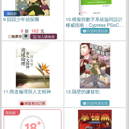
滿額折
9.
囧囧少年偵探團
10.
模擬與數字系統協同設計
權威指南：Cypress PSoC集
9
162
成開發平臺（簡體書）
到貨時通知我
無庫存
11.
商道倫理與人文精神
12.
隔壁的嫌疑犯
絕版無法訂購
到貨時通知我
限制級