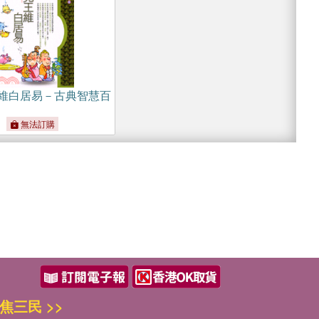
維白居易－古典智慧百
無法訂購
焦三民 >>