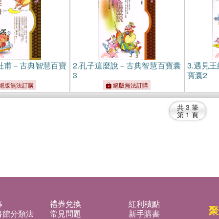
杜甫－古典智慧百寶
2.
孔子這麼說－古典智慧百寶囊
3.
遇見王
3
寶囊2
絕版無法訂購
絕版無法訂購
共
3
筆
第
1
頁
募
禮券兌換
紅利積點
聚
書館分類法
常見問題
新手購書