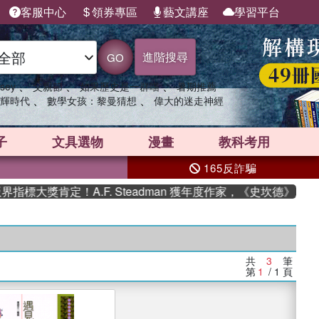
客服中心
領券專區
藝文講座
學習平台
進階搜尋
GO
、
、
、
sey
父親節
如果歷史是一群喵
暑期推薦
、
、
輝時代
數學女孩：黎曼猜想
偉大的迷走神經
子
文具選物
漫畫
教科考用
165反詐騙
標大獎肯定！A.F. Steadman 獲年度作家，《史坎德》系列
共
3
筆
第
1
/ 1
頁