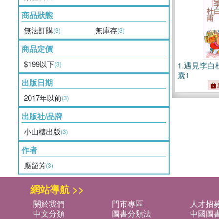
商品狀態
無法訂購
無庫存
(3)
(3)
商品定價
$199以下
(3)
1.
遇見李白
囊1
出版日期
2017年以前
(3)
出版社/品牌
小山樓出版
(3)
作者
應韶芳
(3)
網站導航 >>
關於我們
門市專區
人才招
中文分類
圖書分類法
中國圖