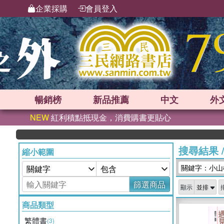
企業採購
會員登入
暢銷榜
新品
推薦
中文
外
NEW
紅利積點抵現金，消費購書更貼心
搜尋結果
縮小範圍
關鍵字：小山
篩選商品
顯示
商品類型
繁體書
(3)