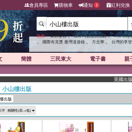
會員專區
購物車
通知
紅利兌換
5
、
、
熱搜：
東野圭吾
高希均教授回憶錄
The Odys
、
、
、
國際布克獎 臺灣漫遊錄
方念華
台灣的李登
文
簡體
三民東大
電子書
親
英國出版界指
/
小山樓出版
樓出版
排序