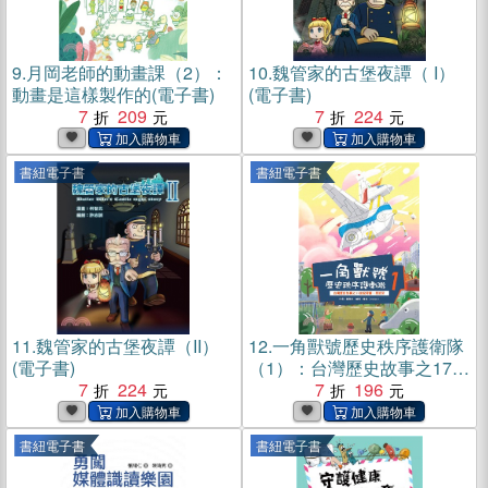
9.
月岡老師的動畫課（2）：
10.
魏管家的古堡夜譚（ I）
動畫是這樣製作的(電子書)
(電子書)
7
209
7
224
書紐電子書
書紐電子書
11.
魏管家的古堡夜譚（II）
12.
一角獸號歷史秩序護衛隊
(電子書)
（1）：台灣歷史故事之17世
7
224
紀荷蘭、西班牙(電子書)
7
196
書紐電子書
書紐電子書