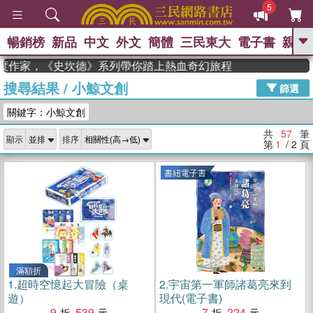
5
暢銷榜
新品
中文
外文
簡體
三民東大
電子書
親子
GO
度作家，《史坎德》系列帶你踏上熱血奇幻旅程
搜尋結果
/
小鯨文創
、
熱搜：
東野圭吾
高希均教授回憶錄
篩選
、
、
、
The Odyssey
父親節
如果歷
關鍵字：小鯨文創
、
、
史是一群喵
暑期推薦
國際布克
、
、
獎 臺灣漫遊錄
方念華
台灣的李
共
57
筆
顯示
排序
、
、
登輝時代
數學女孩：黎曼猜想
第
1
/ 2
頁
偉大的迷走神經
書紐電子書
滿額折
1.
超時空憶起大冒險（桌
2.
宇宙第一軍師諸葛亮來到
遊）
現代(電子書)
9
539
7
224