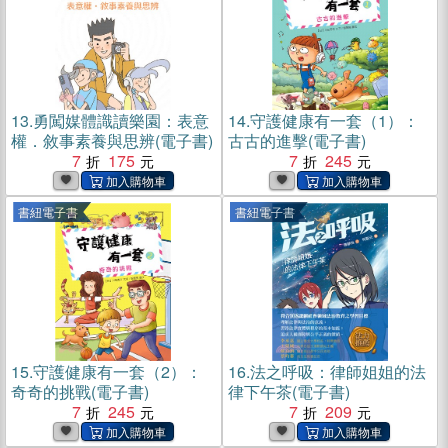
13.
勇闖媒體識讀樂園：表意
14.
守護健康有一套（1）：
權．敘事素養與思辨(電子書)
古古的進擊(電子書)
7
175
7
245
書紐電子書
書紐電子書
15.
守護健康有一套（2）：
16.
法之呼吸：律師姐姐的法
奇奇的挑戰(電子書)
律下午茶(電子書)
7
245
7
209