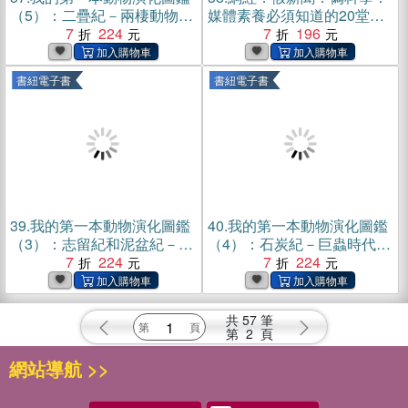
（5）：二疊紀－兩棲動物
媒體素養必須知道的20堂課
(電子書)
7
224
(電子書)
7
196
書紐電子書
書紐電子書
39.
我的第一本動物演化圖鑑
40.
我的第一本動物演化圖鑑
（3）：志留紀和泥盆紀－魚
（4）：石炭紀－巨蟲時代
類時代(電子書)
7
224
(電子書)
7
224
共
57
筆
第
2
頁
網站導航 >>