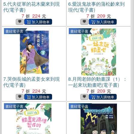
5.
代夫從軍的花木蘭來到現
6.
愛說鬼故事的蒲松齡來到
代(電子書)
現代(電子書)
7
224
7
209
書紐電子書
書紐電子書
7.
哭倒長城的孟姜女來到現
8.
月岡老師的動畫課（1）：
代(電子書)
一起來玩動畫吧(電子書)
7
224
7
209
書紐電子書
書紐電子書