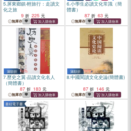
5.
屏東鄉鎮‧輕旅行：走讀文
6.
小學生必讀文化常識（簡
化之旅
體書）
9
225
87
63
無庫存
無庫存
滿額折
滿額折
7.
歷史之翼·品讀文化名人
8.
中國閱讀文化史論(簡體書)
（簡體書）
87
183
87
146
無庫存
無庫存
書紐電子書