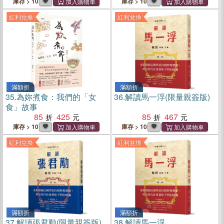
庫存 > 10
庫存 > 10
紅利兌換
紅利兌換
滿額折
滿額折
35.
為妳煮食：我們的「女
36.
解讀馬一浮(限量親簽版)
食」故事
85
425
85
467
庫存 > 10
庫存 > 10
紅利兌換
紅利兌換
滿額折
滿額折
37.
解讀張君勱(限量親簽版)
38.
解讀馬一浮