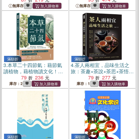
無庫存
無庫存
滿額折
滿額折
3.
本草二十四節氣：藉節氣
4.
茶人兩相宜，品味生活之
讀植物，藉植物讀文化！看
旅：茶趣×茶說×茶思×茶悟，
見古人的節令觀念、飲食文
79
236
解讀文化符碼，悟出人生哲
79
277
化與醫學智慧
理
庫存：2
庫存：1
滿額折
滿額折