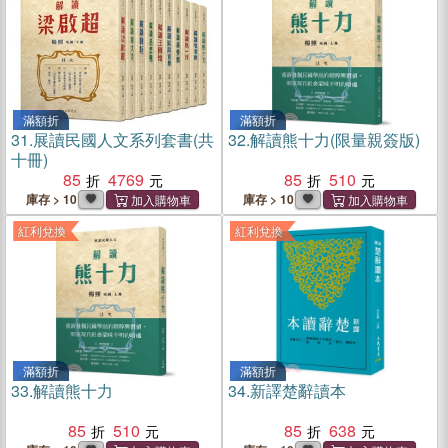
滿額折
滿額折
31.
展讀民國人文系列套書(共
32.
解讀熊十力(限量親簽版)
十冊)
85
4769
85
510
庫存 > 10
庫存 > 10
紅利兌換
紅利兌換
滿額折
滿額折
33.
解讀熊十力
34.
新譯楚辭讀本
85
510
85
638