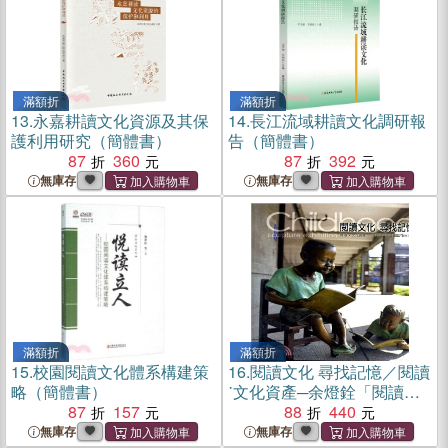
滿額折
滿額折
13.
永嘉耕讀文化資源及其保
14.
長江流域耕讀文化調研報
護利用研究（簡體書）
告（簡體書）
87
360
87
392
無庫存
無庫存
滿額折
滿額折
15.
校園閱讀文化體系構建策
16.
閱讀文化 尋找記憶／閱讀
略（簡體書）
˙文化資產─余燈銓「閱讀童
87
157
年」創作系列
88
440
無庫存
無庫存