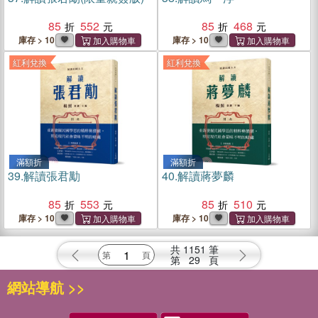
85
552
85
468
庫存 > 10
庫存 > 10
紅利兌換
紅利兌換
滿額折
滿額折
39.
解讀張君勱
40.
解讀蔣夢麟
85
553
85
510
庫存 > 10
庫存 > 10
共
1151
筆
第
29
頁
網站導航 >>