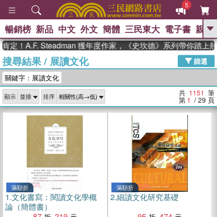
5
暢銷榜
新品
中文
外文
簡體
三民東大
電子書
親子
GO
.F. Steadman 獲年度作家，《史坎德》系列帶你踏上熱血奇
搜尋結果
/
展讀文化
、
、
熱搜：
東野圭吾
The Odyssey
篩選
、
、
父親節
如果歷史是一群喵
暑期
關鍵字：展讀文化
、
、
推薦
國際布克獎 臺灣漫遊錄
方
、
、
念華
台灣的李登輝時代
數學女
共
1151
筆
顯示
排序
、
孩：黎曼猜想
偉大的迷走神經
第
1
/ 29
頁
滿額折
滿額折
1.
文化書寫：閱讀文化學概
2.
細讀文化研究基礎
論（簡體書）
87
219
95
474