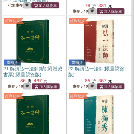
79
331
無庫存
庫存 > 10
紅利兌換
紅利兌換
滿額折
滿額折
21.
解讀弘一法師(精)(附贈藏
22.
解讀弘一法師(限量親簽
書票)(限量親簽版)
版)
85
467
85
357
庫存 > 10
庫存 > 10
紅利兌換
紅利兌換