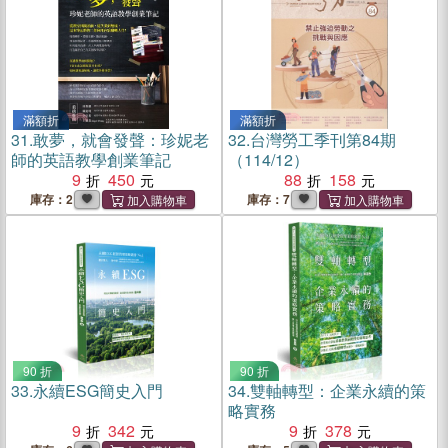
滿額折
滿額折
31.
敢夢，就會發聲：珍妮老
32.
台灣勞工季刊第84期
師的英語教學創業筆記
（114/12）
9
450
88
158
庫存：2
庫存：7
90 折
90 折
33.
永續ESG簡史入門
34.
雙軸轉型：企業永續的策
略實務
9
342
9
378