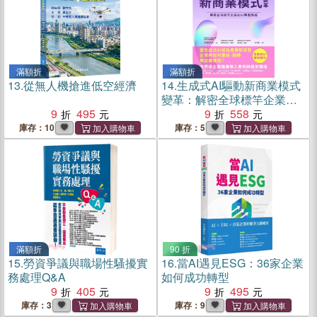
滿額折
滿額折
13.
從無人機搶進低空經濟
14.
生成式AI驅動新商業模式
變革：解密全球標竿企業的
9
495
AI 轉型路徑
9
558
庫存：10
庫存：5
滿額折
90 折
15.
勞資爭議與職場性騷擾實
16.
當AI遇見ESG：36家企業
務處理Q&A
如何成功轉型
9
405
9
495
庫存：3
庫存：9