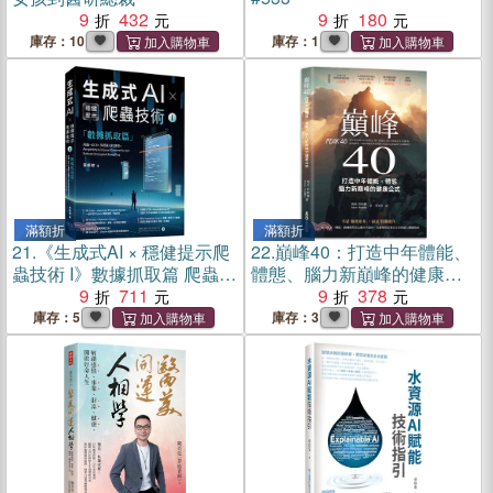
9
432
9
180
庫存：10
庫存：1
滿額折
滿額折
21.
《生成式AI × 穩健提示爬
22.
巔峰40：打造中年體能、
蟲技術 I》數據抓取篇 爬蟲×
體態、腦力新巔峰的健康公
OCR × 多模態API應用
9
711
式
9
378
×Perplexity AI Comet
庫存：5
庫存：3
Generative AI × Robust
Prompted Sampling Web
Crawling × OCR ×
Multimodal APIs×