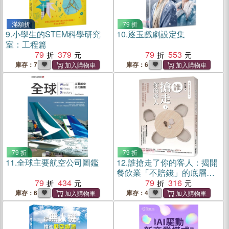
滿額折
79 折
9.
小學生的STEM科學研究
10.
逐玉戲劇設定集
室：工程篇
79
379
79
553
庫存：7
庫存：6
79 折
79 折
11.
全球主要航空公司圖鑑
12.
誰搶走了你的客人：揭開
餐飲業「不賠錢」的底層邏
79
434
輯，建立讓客人回流的核心
79
316
優勢
庫存：6
庫存：4