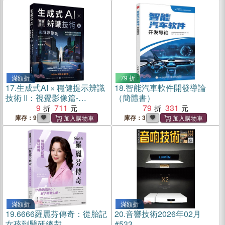
滿額折
79 折
17.
生成式AI × 穩健提示辨識
18.
智能汽車軟件開發導論
技術 II：視覺影像篇-
（簡體書）
MediaPipe × YOLO ×
9
711
79
331
OpenCV × LineBot
庫存：9
庫存：3
滿額折
滿額折
19.
6666羅麗芬傳奇：從胎記
20.
音響技術2026年02月
女孩到醫研總裁
#533