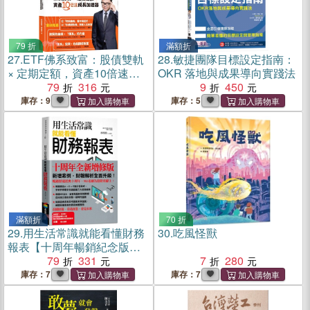
79 折
滿額折
27.
ETF佛系致富：股債雙軌
28.
敏捷團隊目標設定指南：
× 定期定額，資產10倍速成
OKR 落地與成果導向實踐法
長加速器
79
316
9
450
庫存：9
庫存：5
滿額折
70 折
29.
用生活常識就能看懂財務
30.
吃風怪獸
報表【十周年暢銷紀念版】
（首刷限量附贈「超級數字
79
331
7
280
力」筆記）
庫存：7
庫存：7