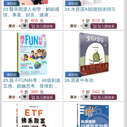
滿額折
滿額折
23.
醫美開運人相學：解鎖感
24.
水資源AI賦能技術指引
情、事業、財富、健康，開
啟好命人生
9
405
9
810
庫存：4
庫存：1
滿額折
滿額折
25.
親子FUN科學：46個刺激
26.
黑夜中有你
五感、鍛鍊思考、發揮創意
的科學遊戲（隨書附贈浮球
9
360
9
342
大冒險紙卡）【長銷慶功
庫存：4
庫存：7
版】