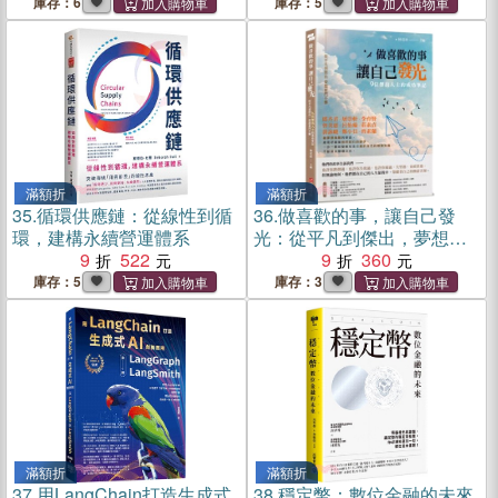
庫存：6
庫存：5
滿額折
滿額折
35.
循環供應鏈：從線性到循
36.
做喜歡的事，讓自己發
環，建構永續營運體系
光：從平凡到傑出，夢想奮
9
522
鬥不懈，九位傑出人士的成
9
360
功筆記
庫存：5
庫存：3
滿額折
滿額折
37.
用LangChain打造生成式
38.
穩定幣：數位金融的未來