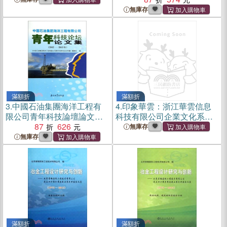
無庫存
滿額折
滿額折
3.
中國石油集團海洋工程有
4.
印象華雲：浙江華雲信息
限公司青年科技論壇論文集
科技有限公司企業文化系列
(2012-2013年)（簡體書）
87
626
故事（簡體書）
無庫存
無庫存
滿額折
滿額折