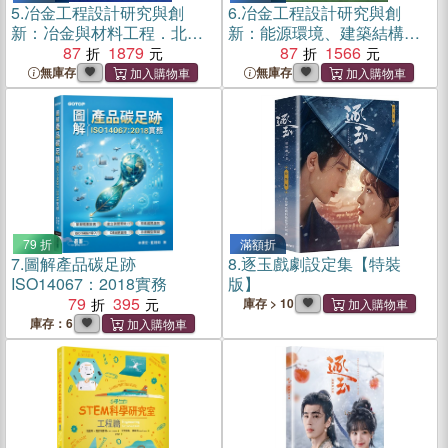
5.
冶金工程設計研究與創
6.
冶金工程設計研究與創
新：冶金與材料工程．北京
新：能源環境、建築結構等
首鋼國際工程技術有限公司
87
1879
綜合工程．北京首鋼國際工
87
1566
成立四十周年暨改制五周年
程技術有限公司成立四十周
無庫存
無庫存
科技論文集（簡體書）
年暨改制五周年科技論文集
（簡體書）
79 折
滿額折
7.
圖解產品碳足跡
8.
逐玉戲劇設定集【特裝
ISO14067：2018實務
版】
79
395
庫存 > 10
庫存：6