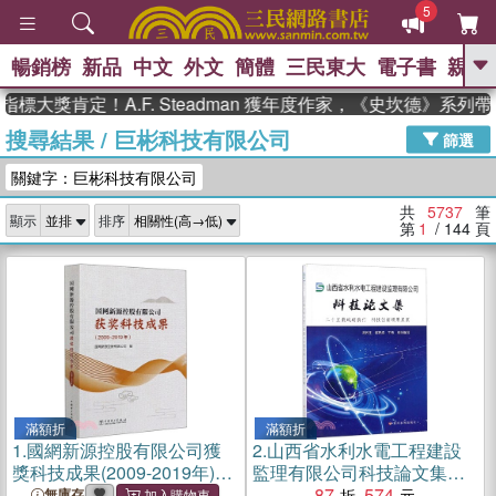
5
暢銷榜
新品
中文
外文
簡體
三民東大
電子書
親子
GO
肯定！A.F. Steadman 獲年度作家，《史坎德》系列帶你踏
搜尋結果
/
巨彬科技有限公司
、
、
熱搜：
東野圭吾
The Odyssey
篩選
、
、
父親節
如果歷史是一群喵
暑期
關鍵字：巨彬科技有限公司
、
、
推薦
國際布克獎 臺灣漫遊錄
方
、
、
念華
台灣的李登輝時代
數學女
共
5737
筆
顯示
排序
、
孩：黎曼猜想
偉大的迷走神經
第
1
/ 144
頁
滿額折
滿額折
1.
國網新源控股有限公司獲
2.
山西省水利水電工程建設
獎科技成果(2009-2019年)
監理有限公司科技論文集
（簡體書）
（簡體書）
87
574
無庫存