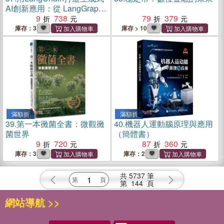
AI創新應用：從 LangGraph
到LangSmith
9
738
79
379
庫存：3
庫存 > 10
滿額折
滿額折
39.
第一本黴菌全書：微觀黴
40.
機器人運動腦原理與應用
菌世界
（簡體書）
9
720
87
360
庫存：3
庫存：2
共
5737
筆
第
144
頁
網站導航 >>