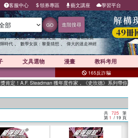
客服中心
領券專區
藝文講座
學習平台
進階搜尋
GO
、
、
、
sey
父親節
如果歷史是一群喵
暑期推薦
、
、
輝時代
數學女孩：黎曼猜想
偉大的迷走神經
子
文具選物
漫畫
教科考用
165反詐騙
F. Steadman 獲年度作家，《史坎德》系列帶你踏上熱血奇幻
共
725
筆
第
1
/ 19
頁