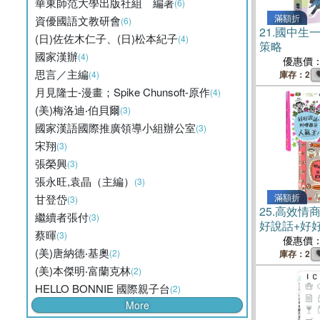
華東師范大學出版社組 編著
(6)
滿額折
資優國語文教研會
(6)
21.
國中生
(日)佐佐木仁子、(日)松本紀子
(4)
策略
國家漢辦
(4)
優惠價
思言／主編
(4)
庫存：2
月見隆士-漫畫；Spike Chunsoft-原作
(4)
(美)梅洛迪‧伯貝爾
(3)
國家漢語國際推廣領導小組辦公室
(3)
宋翔
(3)
張榮興
(3)
張永旺,袁晶（主編）
(3)
滿額折
甘登岱
(3)
25.
高效情
繼續者張付
(3)
好說話+好
蔡暉
(3)
+好好生活（
優惠價
(美)唐納德‧基奧
文讀本）
(2)
庫存：2
(美)本傑明‧富蘭克林
(2)
HELLO BONNIE 國際親子台
(2)
More