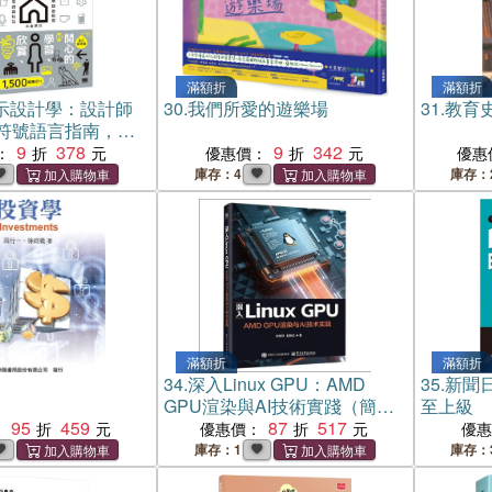
滿額折
滿額折
圖示設計學：設計師
30.
我們所愛的遊樂場
31.
教育
符號語言指南，實
風格、思路與技
9
378
9
342
：
優惠價：
優惠
庫存：4
庫存：
滿額折
滿額折
34.
深入Linux GPU：AMD
35.
新聞
GPU渲染與AI技術實踐（簡體
至上級
95
459
書）
87
517
：
優惠價：
優
庫存：1
庫存：