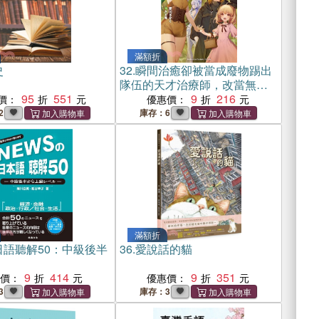
滿額折
史
32.
瞬間治癒卻被當成廢物踢出
隊伍的天才治療師，改當無照
95
551
治療師快樂過活06
9
216
價：
優惠價：
2
庫存：6
滿額折
日語聽解50：中級後半
36.
愛說話的貓
9
414
9
351
惠價：
優惠價：
3
庫存：3