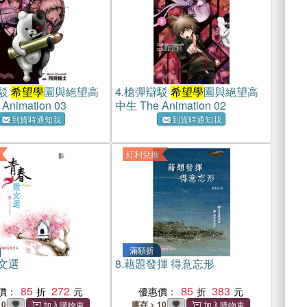
駁
希望學
園與絕望高
4.
槍彈辯駁
希望學
園與絕望高
Animation 03
中生 The Animation 02
到貨時通知我
到貨時通知我
紅利兌換
滿額折
文選
8.
藉題發揮 得意忘形
85
272
85
383
價：
優惠價：
10
庫存 > 10