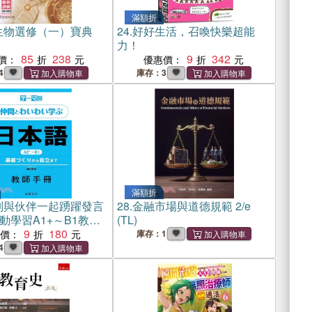
滿額折
生物選修（一）寶典
24.
好好生活，召喚快樂超能
力！
85
238
9
342
價：
優惠價：
4
庫存：3
滿額折
別與伙伴一起踴躍發言
28.
金融市場與道德規範 2/e
動學習A1+～B1教師
(TL)
9
180
惠價：
庫存：1
4