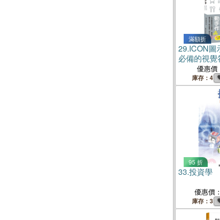
滿額折
29.
ICON
必備的視覺
例解析設計
優惠價
法。
庫存：4
95 折
33.
投資學
優惠價
庫存：3