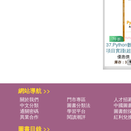
70 折
37.
Pyth
項目實踐(
優惠價
庫存：3
網站導航 >>
關於我們
門市專區
人才招
中文分類
圖書分類法
中國圖
通關密碼
學習平台
圖書館採
異業合作
閱讀潮評
紅利兌
圖書目錄 >>