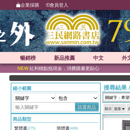
企業採購
會員登入
暢銷榜
新品
推薦
中文
外
NEW
紅利積點抵現金，消費購書更貼心
搜尋結果
縮小範圍
關鍵字：希望
篩選商品
顯示
商品類型
繁體書
簡體書
(275)
(408)