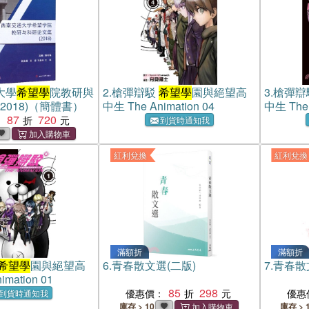
大學
希望學
院教研與
2.
槍彈辯駁
希望學
園與絕望高
3.
槍彈辯
2018)（簡體書）
中生 The Animation 04
中生 The 
87
720
：
到貨時通知我
紅利兌換
紅利兌換
滿額折
滿額折
希望學
園與絕望高
6.
青春散文選(二版)
7.
青春散
imation 01
85
298
優惠價：
優惠
到貨時通知我
庫存 > 10
庫存 > 