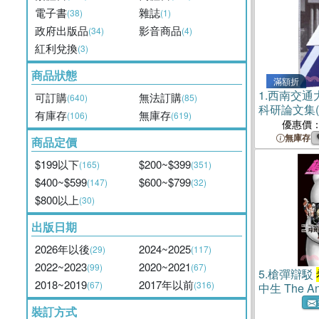
電子書
雜誌
(38)
(1)
政府出版品
影音商品
(34)
(4)
紅利兌換
(3)
商品狀態
滿額折
1.
西南交通
可訂購
無法訂購
(640)
(85)
科研論文集(
有庫存
無庫存
(106)
(619)
優惠價
無庫存
商品定價
$199以下
$200~$399
(165)
(351)
$400~$599
$600~$799
(147)
(32)
$800以上
(30)
出版日期
2026年以後
2024~2025
(29)
(117)
2022~2023
2020~2021
(99)
(67)
5.
槍彈辯駁
2018~2019
2017年以前
(67)
(316)
中生 The An
裝訂方式