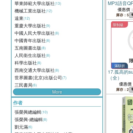
MP3語音QR
華東師範大學出版社
(13)
優惠價
機械工業出版社
(12)
庫存：5
遠東
(12)
限制級
重慶大學出版社
(9)
中國人民大學出版社
(8)
中國青年出版社
(8)
五南圖書出版
(8)
人民衛生出版社
(8)
科學出版社
(8)
滿額折
西南交通大學出版社
(8)
17.
孤高的s
世界圖書(北京)出版公司
（全）
(7)
優惠價
三民書局
(6)
庫存：2
More
作者
張榮興總編輯
(10)
張榮興-總編輯
(8)
劉元滿
(6)