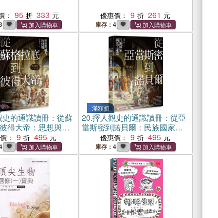
95
333
9
261
價：
優惠價：
3
庫存：4
滿額折
觀史的通識讀冊：從蘇
20.
擇人觀史的通識讀冊：從亞
彼得大帝：思想與權
當斯密到諾貝爾：民族國家與
9
495
軍工產業
9
495
惠價：
優惠價：
4
庫存：4