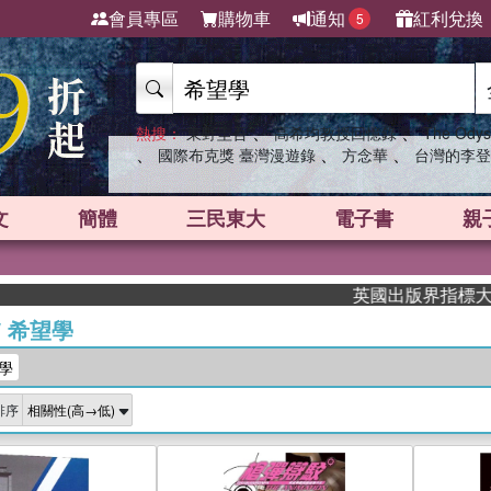
會員專區
購物車
通知
紅利兌換
5
、
、
熱搜：
東野圭吾
高希均教授回憶錄
The Odys
、
、
、
國際布克獎 臺灣漫遊錄
方念華
台灣的李登
文
簡體
三民東大
電子書
親
英國出版界指標大獎肯定！A.
/
希望學
學
排序