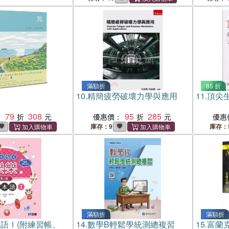
滿額折
85 折
10.
精簡疲勞破壞力學與應用
11.
頂尖
79
308
95
285
：
優惠價：
優惠
庫存：9
庫存：
滿額折
滿額折
語Ⅰ(附練習帳、
14.
數學B輕鬆學統測總複習
15.
富蘭