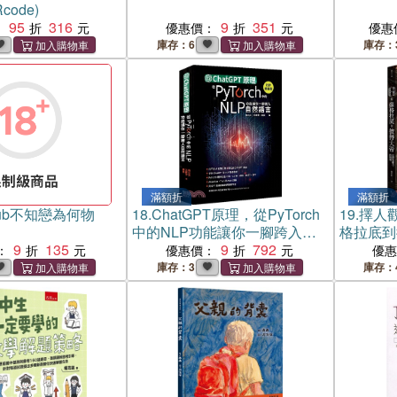
code)
95
316
9
351
：
優惠價：
優惠
庫存：6
庫存：
滿額折
滿額折
ub不知戀為何物
18.
ChatGPT原理，從PyTorch
19.
擇人
中的NLP功能讓你一腳跨入自
格拉底到
9
135
然語言【好評熱銷版】
9
792
力的開端
：
優惠價：
優
庫存：3
庫存：