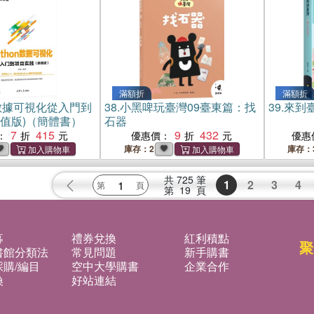
滿額折
滿額折
on數據可視化從入門到
38.
小黑啤玩臺灣09臺東篇：找
39.
來到臺灣
超值版)（簡體書）
石器
7
415
9
432
：
優惠價：
優惠
庫存：2
庫存：
共
725
筆
1
2
3
4
第
19
頁
募
禮券兌換
紅利積點
聚
書館分類法
常見問題
新手購書
購/編目
空中大學購書
企業合作
換
好站連結