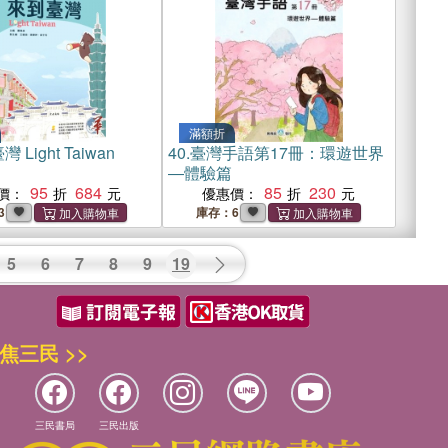
滿額折
 Light Taiwan
40.
臺灣手語第17冊：環遊世界
―體驗篇
95
684
85
230
價：
優惠價：
3
庫存：6
5
6
7
8
9
19
焦三民 >>
三民書局
三民出版