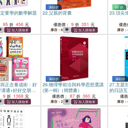
滿額折
85 折
一定要學的數學解題
22.
父親的背囊
23.
頂尖
95
456
9
351
：
優惠價：
優惠
庫存：6
庫存：
滿額折
滿額折
商與正念養成術：好
26.
物理學前沿與科學思想選講
27.
主題
好溝通+好好交朋友
(第一輯)（簡體書）
的日語互
全套4冊，SEL圖
9
1368
87
360
手冊
：
優惠價：
優
庫存：2
庫存：