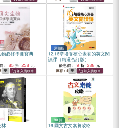
滿額折
生物必修學測寶典
12.
16堂培養核心素養的英文閱
讀課（精選合訂版）
85
238
9
288
價：
優惠價：
5
庫存：4
90 折
克林
16.
國文古文素養攻略