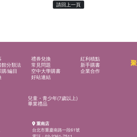
請回上一頁
募
禮券兌換
紅利積點
聚
書館分類法
常見問題
新手購書
購/編目
空中大學購書
企業合作
換
好站連結
兒童・青少年(7歲以上)
畢業禮品
重南店
號
台北市重慶南路一段61號
電話：02-2361-7511