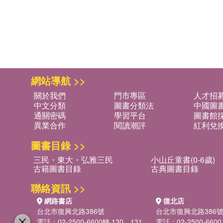
網站導航 >>
關於我們
門市專區
人才招
中文分類
圖書分類法
中國圖
通關密碼
學習平台
圖書館採
異業合作
閱讀潮評
紅利兌
圖書目錄 >>
三民・東大・弘雅三民
小山丘童書(0-6歲)
古籍圖書目錄
古典圖書目錄
聯絡資訊 >>
網路書店
復北店
台北市復興北路386號
台北市復興北路386
電話：02-2500-6600轉 130、131
電話：02-2500-6600