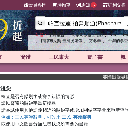
會員專區
購物車
通知
紅利兌換
5
、
、
熱搜：
東野圭吾
高希均教授回憶錄
The Odys
、
、
、
國際布克獎 臺灣漫遊錄
方念華
台灣的李登
文
簡體
三民東大
電子書
親
英國出版界指標大
建議您
檢查是否有錯別字或拼字錯誤的情形
請以普遍的關鍵字重新搜尋
請嘗試使用其他語義相近的關鍵字或增加關鍵字字彙來重新查
例如：三民英漢辭典，可改用
三民 英漢辭典
或使用中文圖書分類法尋找您所需要的書籍