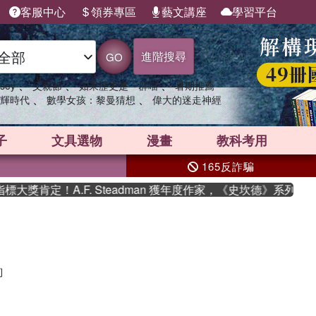
客服中心
領券專區
藝文講座
學習平台
進階搜尋
GO
、
、
、
sey
父親節
如果歷史是一群喵
暑期推薦
、
、
輝時代
數學女孩：黎曼猜想
偉大的迷走神經
子
文具選物
漫畫
教科考用
165反詐騙
獎肯定！A.F. Steadman 獲年度作家，《史坎德》系列帶
詢