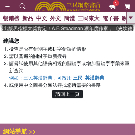
5
暢銷榜
新品
中文
外文
簡體
三民東大
電子書
親子
GO
國出版界指標大獎肯定！A.F. Steadman 獲年度作家，《史
、
、
熱搜：
東野圭吾
The Odyssey
建議您
、
、
父親節
如果歷史是一群喵
暑期
檢查是否有錯別字或拼字錯誤的情形
、
、
推薦
國際布克獎 臺灣漫遊錄
方
、
、
請以普遍的關鍵字重新搜尋
念華
台灣的李登輝時代
數學女
、
孩：黎曼猜想
偉大的迷走神經
請嘗試使用其他語義相近的關鍵字或增加關鍵字字彙來重
新查詢
例如：三民英漢辭典，可改用
三民 英漢辭典
或使用中文圖書分類法尋找您所需要的書籍
請回上一頁
網站導航 >>