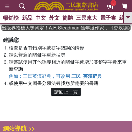
5
暢銷榜
新品
中文
外文
簡體
三民東大
電子書
親子
GO
出版界指標大獎肯定！A.F. Steadman 獲年度作家，《史坎
、
熱搜：
東野圭吾
高希均教授回憶錄
建議您
、
、
、
The Odyssey
父親節
如果歷
檢查是否有錯別字或拼字錯誤的情形
、
、
史是一群喵
暑期推薦
國際布克
、
、
請以普遍的關鍵字重新搜尋
獎 臺灣漫遊錄
方念華
台灣的李
、
、
登輝時代
數學女孩：黎曼猜想
請嘗試使用其他語義相近的關鍵字或增加關鍵字字彙來重
偉大的迷走神經
新查詢
例如：三民英漢辭典，可改用
三民 英漢辭典
或使用中文圖書分類法尋找您所需要的書籍
請回上一頁
網站導航 >>